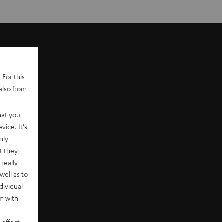
 For this
also from
hat you
vice. It's
nly
t they
really
well as to
dividual
rm with
 effect