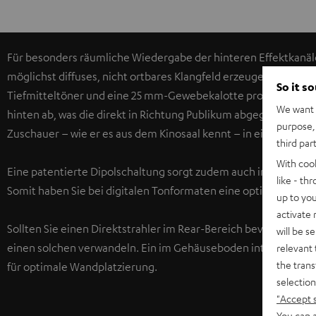
Für besonders räumliche Wiedergabe der hinteren Effektkanäl
möglichst diffuses, nicht ortbares Klangfeld erzeugen zu könne
So it s
Tiefmitteltöner und eine 25 mm-Gewebekalotte pro Seite stra
We want t
hinten ab, was die direkt in Richtung Publikum abgegebenen Sc
purpose, 
Zuschauer – wie er es aus dem Kinosaal kennt – in einem räuml
third par
With coo
Eine patentierte Dipolschaltung sorgt zudem auch in den Effe
like - th
Somit haben Sie bei digitalen Tonformaten eine optimale Anp
up to you
activate
Sollten Sie einen Direktstrahler im Rear-Bereich bevorzugen – 
will be s
einen solchen verwandeln. Ein im Gehäuseboden integriertes G
relevant 
the trans
für optimale Wandplatzierung.
selection
"Accept 
You can a