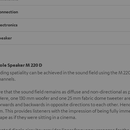
onnection
lectronics
peaker
pole Speaker M 220 D
ing spatiality can be achieved in the sound field using the M 22
hannels.
e that the sound field remains as diffuse and non-directional as p
Here, one 130 mm woofer and one 25 mm fabric dome tweeter are 
rwards and backwards in opposite directions to each other. Hence
 This provides listeners with the impression of being fully imm
pe as if they were sitting in a cinema.
nted dipole circuitry provides linear frequency response for th