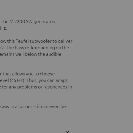
p, the M 2200 SW generates
 Hz.
ow this Teufel subwoofer to deliver
m2. The bass reflex opening on the
remains well below the audible
 that allows you to choose
vel (45 Hz). Thus, you can adapt
 for any problems or resonances in
away in a corner – it can even be