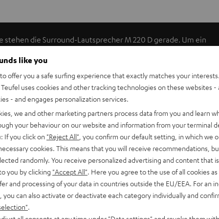
e stehen die Surround-Lautsprecher M 220 D gerade. Um ein
n, arbeiten sie im Dipolbetrieb: Jeweils ein 130 mm großer
ounds like you
hlen gegeneinander verpolt den Schall nach vorne und nach
o offer you a safe surfing experience that exactly matches your interests.
hallanteile auf ein Minimum reduziert. Dadurch wähnt sich der
Teufel uses cookies and other tracking technologies on these websites - 
ich rundum völlig offenen Klangbild.
ties - and engages personalization services.
kies, we and other marketing partners process data from you and learn w
ktkanälen für einen linearen Übertragungsbereich ab 80 Hz.
rough your behaviour on our website and information from your terminal de
assung an den Subwoofer.
: If you click on
"Reject All"
, you confirm our default setting, in which we o
 necessary cookies. This means that you will receive recommendations, bu
kein Problem. Der M 220 D lässt sich mittels Umschalter in
elected randomly. You receive personalized advertising and content that is 
ewinde erleichtert die Anbringung eines zusätzlichen Halters
to you by clicking
"Accept All"
. Here you agree to the use of all cookies as 
fer and processing of your data in countries outside the EU/EEA. For an in
, you can also activate or deactivate each category individually and confi
selection"
.
djust all consents at any time under "Data settings" and revoke them with