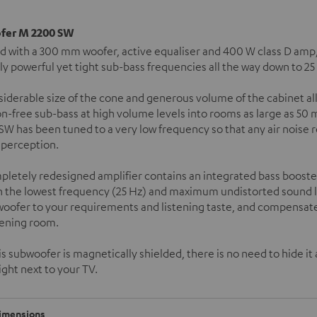
fer M 2200 SW
d with a 300 mm woofer, active equaliser and 400 W class D am
ly powerful yet tight sub-bass frequencies all the way down to 25
iderable size of the cone and generous volume of the cabinet all
on-free sub-bass at high volume levels into rooms as large as 50 
W has been tuned to a very low frequency so that any air noise 
f perception.
letely redesigned amplifier contains an integrated bass booster
 the lowest frequency (25 Hz) and maximum undistorted sound le
oofer to your requirements and listening taste, and compensate
tening room.
is subwoofer is magnetically shielded, there is no need to hide it 
ight next to your TV.
imensions