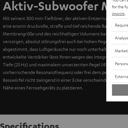
Aktiv-Subwoofer M 2
for the f
imprint
.
Mit seinem 300 mm-Tieftöner, der aktiven Entzerrung und eine
Requir
eine enorm druckvolle, straffe und tief reichende Basswiederga
Membrangröße und des reichhaltigen Volumens kann dieser Te
Analysi
versorgen, absolut störungsfrei auch bei hohen Pegeln. Denn d
abgestimmt, dass Luftgeräusche nur noch unterhalb des hörba
Market
entwickelte Verstärker lässt Ihnen wegen des integrierten st
Persona
Tiefe (25 Hz) und maximalem unverzerrten Pegel (45 Hz). So k
vorherrschende Resonanzfrequenz oder frei dem persönlichen
Externa
Basswürfel nicht zwingend in einer Ecke verschwinden muss, is
Nähe eines Fernsehgeräts zu platzieren.
Specifications