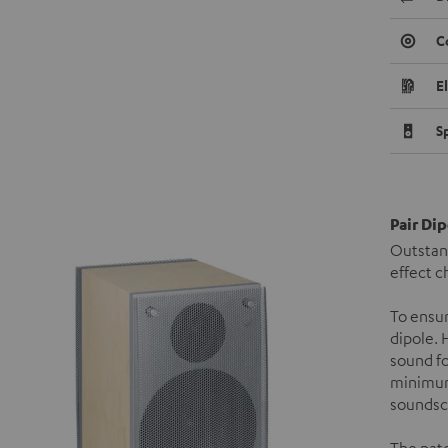
C
E
S
Pair Di
Outstand
effect c
To ensur
dipole. 
sound fo
minimum.
soundsca
The pate