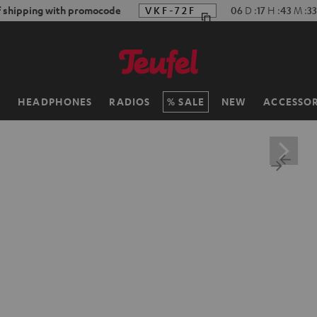
f shipping with promocode
VKF-72F
06
D
:
17
H
:
43
M
:
32
H
HEADPHONES
RADIOS
SALE
NEW
ACCESSOR