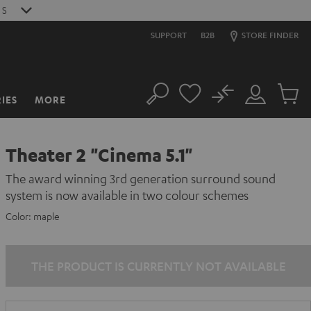
S
SUPPORT
B2B
STORE FINDER
No
IES
MORE
Search
Customer
Cart
Account
items
Theater 2 "Cinema 5.1"
The award winning 3rd generation surround sound
system is now available in two colour schemes
Color:
maple
THE PRODUCT IS CURRENTLY NOT AVAILABLE