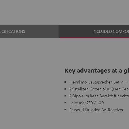
ECIFICATIONS
INCLUDED COMPO
Key advantages at a g
Heimkino-Lautsprecher-Set in HiF
2 Satelliten-Boxen plus Quer-Cen
2 Dipole im Rear-Bereich für ech
Leistung: 250 / 400
Passend für jeden AV-Receiver