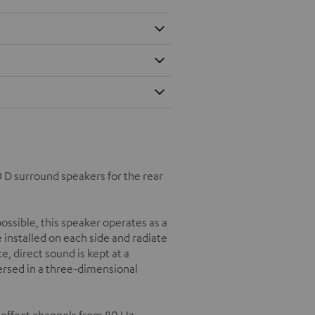
0 D surround speakers for the rear
ossible, this speaker operates as a
installed on each side and radiate
, direct sound is kept at a
ersed in a three-dimensional
e effect channels from 80 Hz