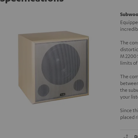
Subwoo
Equippe
incredib
The cons
distorti
M 2200 S
limits o
The comp
between
the subw
your lis
Since th
placed r
D