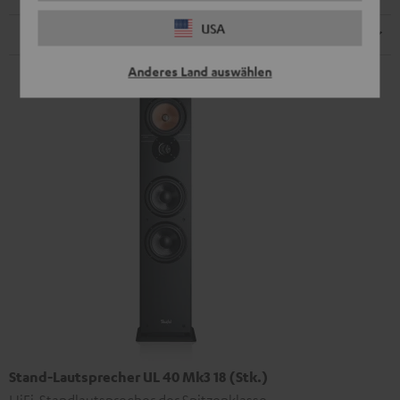
USA
Lautsprecher
Anderes Land auswählen
Stand-Lautsprecher UL 40 Mk3 18 (Stk.)