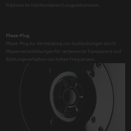
Anklicken
Präzision im Hochtonbereich zugutekommen.
des
Inhalts
wird
zugestimmt,
Phase-Plug
dass
Phase-Plug zur Vermeidung von Auslöschungen durch
externe
Phasenverschiebungen für verbesserte Transparenz und
Inhalte
Richtungsverhalten von hohen Frequenzen.
angezeigt
werden.
Dabei
können
personenbezogene
Daten
an
Drittplattformen
übermittelt