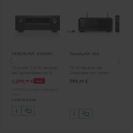
DENON AVC-X3800H
Yamaha RX-V6A
Pan
DP
7.2.4 oder 11.4-AV-Receiver
7.2-AV-Receiver der
Ult
der Spitzenklasse mit 180 Watt
Oberklasse von Yamaha mit
Dol
Ausgangsleistung pro Kanal
125 W Ausgangsleistung pro
Unt
1.299,
€
799,
€
17
99
00
Deal
Kanal (8 ohms, 0.9% THD),
HDR
Verstärker mit hoher Slew-
Bil
1.699,
00
€
Letzter niedrigster
Rate
Kon
Preis
00
1.699,
€
UVP