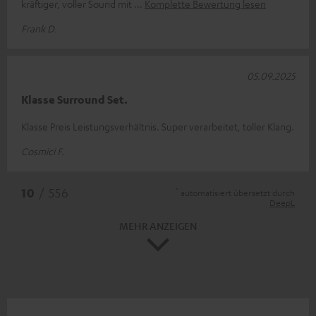
kräftiger, voller Sound mit
Komplette Bewertung lesen
Frank D.
05.09.2025
Klasse Surround Set.
Klasse Preis Leistungsverhältnis. Super verarbeitet, toller Klang.
Cosmici F.
*
10
/ 556
automatisiert übersetzt durch
DeepL
MEHR ANZEIGEN