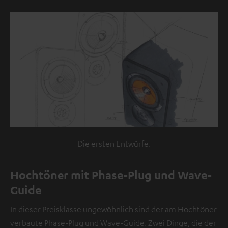
sind
externe
Inhalte.
Der
externe
Inhalt
kann
hier
mit
nur
Die ersten Entwürfe.
einem
Klick
Hochtöner mit Phase-Plug und Wave-
angezeigt
Guide
werden.
Mit
In dieser Preisklasse ungewöhnlich sind der am Hochtöner
dem
verbaute Phase-Plug und Wave-Guide. Zwei Dinge, die der