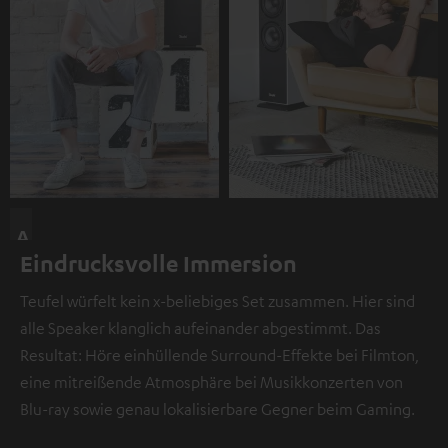
A
Eindrucksvolle Immersion
n
d
Teufel würfelt kein x-beliebiges Set zusammen. Hier sind
i
alle Speaker klanglich aufeinander abgestimmt. Das
e
Resultat: Höre einhüllende Surround-Effekte bei Filmton,
s
eine mitreißende Atmosphäre bei Musikkonzerten von
e
Blu-ray sowie genau lokalisierbare Gegner beim Gaming.
r
S