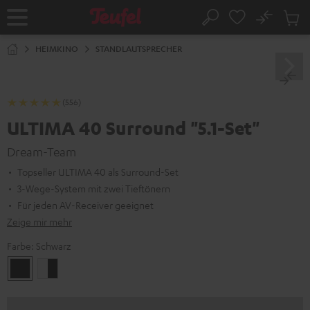
ZUM
NHALT
No
Abs
Startseite
Suche
RINGEN
Artike
im
HEIMKINO
STANDLAUTSPRECHER
Waren
(556)
ULTIMA 40 Surround "5.1-Set"
Dream-Team
Topseller ULTIMA 40 als Surround-Set
3-Wege-System mit zwei Tieftönern
Für jeden AV-Receiver geeignet
Zeige mir mehr
Farbe:
Schwarz
Schwarz
Weiß
/
Schwarz