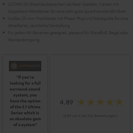
ULTIMA 20 (Passivlautsprecher) als Rear-Speaker, Center mit
doppeltem Mitteltöner für eine sehr gute Sprachverständlichkeit
Großer 25-mm-Hochtöner mit Phase-Plug und Waveguide für eine
detaillierte, räumliche Darstellung
Für jeden AV-Receiver geeignet, passend für Standfuß, Regal oder
Wandanbringung
"If you’re
looking for a full
surround sound
system, you
4.89
have the option
of the 5.1 Ultima
Series which is
(4.89 von 5 bei 556 Bewertungen)
an absolute gem
of a system"