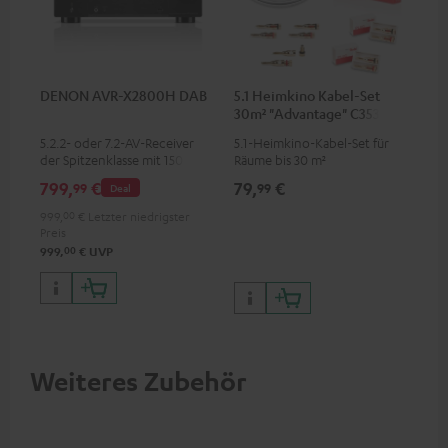
DENON AVR-X2800H DAB
5.1 Heimkino Kabel-Set
30m² "Advantage" C3535S
5.2.2- oder 7.2-AV-Receiver
5.1-Heimkino-Kabel-Set für
der Spitzenklasse mit 150 Watt
Räume bis 30 m²
Ausgangsleistung pro Kanal
799,
€
79,
€
99
99
Deal
999,
00
€
Letzter niedrigster
Preis
00
999,
€
UVP
Weiteres Zubehör