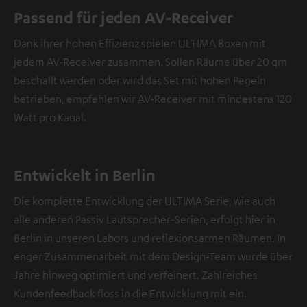
e
Passend für jeden AV-Receiver
i
Dank ihrer hohen Effizienz spielen ULTIMA Boxen mit
n
jedem AV-Receiver zusammen. Sollen Räume über 20 qm
V
beschallt werden oder wird das Set mit hohen Pegeln
i
betrieben, empfehlen wir AV-Receiver mit mindestens 120
d
e
Watt pro Kanal.
o
NMALIG
Entwickelt in Berlin
STIMMEN
UND
Die komplette Entwicklung der ULTIMA Serie, wie auch
Externe Inhalte
ZEIGEN
immer anzeigen? In
alle anderen Passiv Lautsprecher-Serien, erfolgt hier in
den
Berlin in unseren Labors und reflexionsarmen Räumen. In
Daten‑Einstellungen
enger Zusammenarbeit mit dem Design-Team wurde über
aktivieren
Jahre hinweg optimiert und verfeinert. Zahlreiches
YouTube-/Vimeo-
Kundenfeedback floss in die Entwicklung mit ein.
Videos