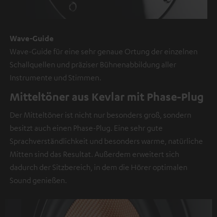
werden.
Weitere
Informationen
Wave-Guide
sind
Wave-Guide für eine sehr genaue Ortung der einzelnen
in
Schallquellen und präziser Bühnenabbildung aller
der
Instrumente und Stimmen.
Datenschutzerklärung
Mitteltöner aus Kevlar mit Phase-Plug
unter
I
Der Mitteltöner ist nicht nur besonders groß, sondern
zu
besitzt auch einen Phase-Plug. Eine sehr gute
finden
.
Sprachverständlichkeit und besonders warme, natürliche
Mitten sind das Resultat. Außerdem erweitert sich
dadurch der Sitzbereich, in dem die Hörer optimalen
Sound genießen.