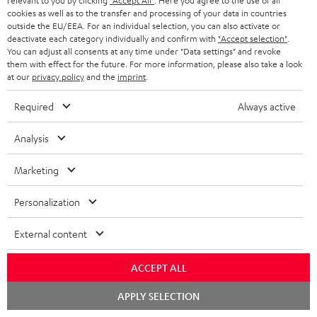
relevant to you by clicking
"Accept All"
. Here you agree to the use of all
cookies as well as to the transfer and processing of your data in countries
outside the EU/EEA. For an individual selection, you can also activate or
deactivate each category individually and confirm with
"Accept selection"
.
You can adjust all consents at any time under "Data settings" and revoke
them with effect for the future. For more information, please also take a look
at our
privacy policy
and the
imprint
.
Required
Always active
Analysis
Marketing
Personalization
Downloads und Service
External content
D
Bedienungsanleitung: Paar Regal-Lautsprecher UL 20
ACCEPT ALL
Mk3 18
o
Chat
k
APPLY SELECTION
Konformitätserklärung: Paar Regal-Lautsprecher UL
starten
20 Mk3 18