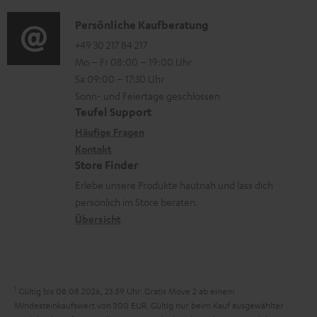
d
a
n
a
i
K
Persönliche Kaufberatung
t
e
d
o
o
+49 30 217 84 217
i
n
e
Mo – Fr 08:00 – 19:00 Uhr
-
n
o
z
n
Sa 09:00 – 17:30 Uhr
L
t
n
u
Sonn- und Feiertage geschlossen
e
a
e
Teufel Support
m
x
k
n
Häufige Fragen
V
i
Kontakt
t
z
e
Store Finder
k
d
u
r
Erlebe unsere Produkte hautnah und lass dich
o
a
r
s
persönlich im Store beraten.
n
t
G
Übersicht
a
e
a
n
n
r
d
a
1
Gültig bis 08.08.2026, 23:59 Uhr. Gratis Move 2 ab einem
n
Mindesteinkaufswert von 300 EUR. Gültig nur beim Kauf ausgewählter