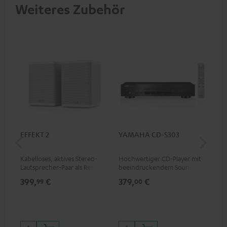
Weiteres Zubehör
EFFEKT 2
YAMAHA CD-S303
Pan
DP
Kabelloses, aktives Stereo-
Hochwertiger CD-Player mit
Ult
Lautsprecher-Paar als Rear-
beeindruckendem Sound und
Dol
Speaker-Erweiterungsset für
wertiger Verarbeitung
Unt
399,
€
379,
€
17
99
00
geeignete Teufel Systeme
HDR
Bil
Kon