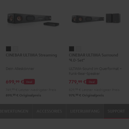
CINEBAR
CINEBAR
CINEBAR
CINEBAR
CINEBAR ULTIMA Streaming
CINEBAR ULTIMA Surround
ULTIMA
ULTIMA
ULTIMA
ULTIMA
"4.0-Set"
Streaming
Streaming
Surround
Surround
Dein Alleskönner
ULTIMA-Sound im Querformat +
Schwarz
Weiß
"4.0-
"4.0-
Funk-Rear-Speaker
Set"
Set"
699,
€
779,
€
99
99
Deal
Deal
Schwarz
Weiß
749,
99
€
Letzter niedrigster Preis
829,
99
€
Letzter niedrigster Preis
99
99
899,
€
Originalpreis
979,
€
Originalpreis
BEWERTUNGEN
ACCESSORIES
LIEFERUMFANG
SUPPORT