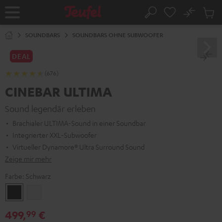
ZUM
NHALT
No
Abs
Startseite
Suche
RINGEN
Artike
im
SOUNDBARS
SOUNDBARS OHNE SUBWOOFER
Waren
DEAL
(676)
CINEBAR ULTIMA
Sound legendär erleben
Brachialer ULTIMA-Sound in einer Soundbar
Integrierter XXL-Subwoofer
Virtueller Dynamore® Ultra Surround Sound
Zeige mir mehr
Farbe:
Schwarz
Schwarz
Weiß
499,
€
99