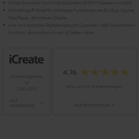
Echter Surround-Sound mit optionalen EFFEKT Speakern möglich
Schnellzugriff-Panel für wichtigste Funktionen wie Ein/Aus, Source,
Play/Pause, dimmbares Display
Line-In & optischer Digitaleingang für Zuspieler, USB-Soundkarten-
Funktion, abnehmbare Front- & Seiten-Gitter
4.76
Icreatemagazine.
nl
(4.76 von 5 bei 676 Bewertungen)
27.10.2020
ALLE
ALLE BEWERTUNGEN
TESTBERICHTE