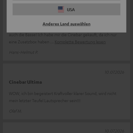
21.07.2026
USA
Guter Sound, einfacher Anschluss!
Anderes Land auswählen
Das Gerät ist schon sehr wuchtig. Dafür stimmt der Sound,
auch die Bässe! Ich habe mir die Cinebar gekauft, da ich nur
eine Zusatzbox haben
Komplette Bewertung lesen
Hans-Helmut P.
10.07.2026
Cinebar Ultima
WOW, ich bin begeistert Kraftvoller klarer Sound, wird nicht
mein letzter Teufel Lautsprecher sein!!!
Olaf M.
10.07.2026