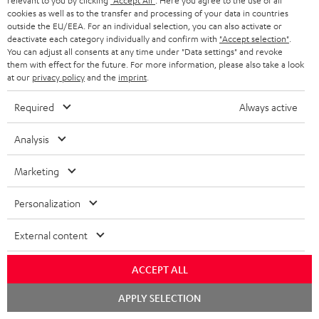
relevant to you by clicking
"Accept All"
. Here you agree to the use of all
n
cookies as well as to the transfer and processing of your data in countries
Kategorien
outside the EU/EEA. For an individual selection, you can also activate or
m
deactivate each category individually and confirm with
"Accept selection"
.
You can adjust all consents at any time under "Data settings" and revoke
HEIMKINO
e
Unternehmen
them with effect for the future. For more information, please also take a look
l
at our
privacy policy
and the
imprint
.
HEIMKINO-KOMPLETTANLAGEN
SUPPORT
d
Teufel Onlineshops
Required
Always active
SOUNDBARS
u
KARRIERE
DEUTSCHLAND
Analysis
n
STEREO
PRESSE & MARKETING
g
Marketing
ÖSTERREICH
SMART HOME
GESCHÄFTSKUNDEN
Personalization
SCHWEIZ
BLUETOOTH-LAUTSPRECHER
PARTNERPROGRAMM
External content
KOPFHÖRER
NIEDERLANDE
BLOG
ACCEPT ALL
BLUETOOTH-KOPFHÖRER
NEWSLETTER
BELGIEN
Chat
APPLY SELECTION
starten
STEREOANLAGEN
STORES