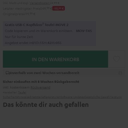
Inkl. MwSt
und zzgl.
Versandkosten
24,99 €
Letzter niedrigster Preis
549,
99
€
-50,
00
€
Originalpreis
699,
99
€
1
Gratis USB-C Kopfhörer
Teufel MOVE 2
Code kopieren und im Warenkorb einlösen.
MOV-T4S
Nur für kurze Zeit
Angebot endet in
0
1
D
:
1
5
H
:
4
2
M
:
0
5
S
IN DEN WARENKORB
Innerhalb von zwei Wochen versandbereit
Sicher einkaufen mit 8 Wochen Rückgaberecht
inkl. kostenlosem
Rückversand
Hersteller:
Teufel
Sicherheitshinweise
Ersatzteile
Reparaturen
Software-Updates
Gesetzliche Gewährleistung
Das könnte dir auch gefallen