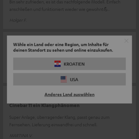
Bin sehr zufrieden, es ist das nachfolgende Modell. Einfach
anschließen und funktioniert wieder wie gewohnt💪.
Holger F.
01.08.2026
Wähle ein Land oder eine Region, um Inhalte für
deinen Standort zu sehen und online einzukaufen.
Wow
Ein fantastisch schöner Klang und so einfach zu installieren
KROATIEN
Andre H.
(automatisch übersetzt *)
USA
Anderes Land auswählen
23.07.2026
Cinebar 11 ein Klangphänomen
Super Anlage, überragender Klang, passt genau zum
Fernsehen. Lieferung einwandfrei und schnell.
MARTINA V.