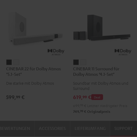
CINEBAR
CINEBAR
CINEBAR
CINEBAR
CINEBAR 22 für Dolby Atmos
CINEBAR 11 Surround für
22
22
11
11
"5.1-Set"
Dolby Atmos "4.1-Set"
für
für
Surround
Surround
Die starke mit Dolby Atmos
Soundbar mit Dolby Atmos und
Dolby
Dolby
für
für
Surround
Atmos
Atmos
Dolby
Dolby
599,
€
619,
€
99
99
Deal
"5.1-
"5.1-
Atmos
Atmos
699,
99
€
Letzter niedrigster Preis
Set"
Set"
"4.1-
"4.1-
99
749,
€
Originalpreis
Schwarz
Weiß
Set"
Set"
Schwarz
Weiß
BEWERTUNGEN
ACCESSORIES
LIEFERUMFANG
SUPPORT