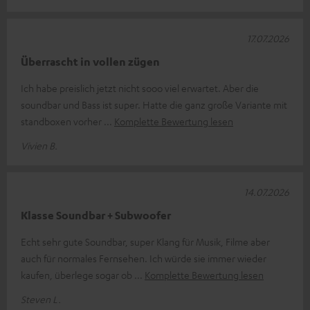
17.07.2026
Überrascht in vollen zügen
Ich habe preislich jetzt nicht sooo viel erwartet. Aber die
soundbar und Bass ist super. Hatte die ganz große Variante mit
standboxen vorher
Komplette Bewertung lesen
Vivien B.
14.07.2026
Klasse Soundbar + Subwoofer
Echt sehr gute Soundbar, super Klang für Musik, Filme aber
auch für normales Fernsehen. Ich würde sie immer wieder
kaufen, überlege sogar ob
Komplette Bewertung lesen
Steven L.