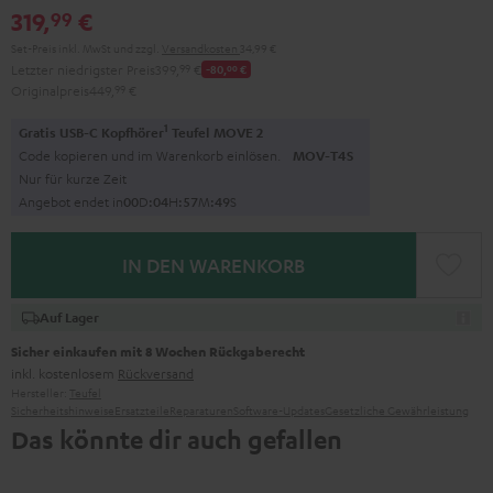
319,
€
99
Set-Preis inkl. MwSt
und zzgl.
Versandkosten
34,99 €
Letzter niedrigster Preis
399,
99
€
-80,
00
€
Originalpreis
449,
99
€
1
Gratis USB-C Kopfhörer
Teufel MOVE 2
Code kopieren und im Warenkorb einlösen.
MOV-T4S
Nur für kurze Zeit
Angebot endet in
0
0
D
:
0
4
H
:
5
7
M
:
4
8
S
IN DEN WARENKORB
Auf Lager
Sicher einkaufen mit 8 Wochen Rückgaberecht
inkl. kostenlosem
Rückversand
Hersteller:
Teufel
Sicherheitshinweise
Ersatzteile
Reparaturen
Software-Updates
Gesetzliche Gewährleistung
Das könnte dir auch gefallen