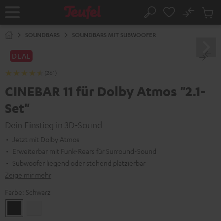
ZUM
NHALT
No
Abs
Startseite
Suche
RINGEN
Artike
im
SOUNDBARS
SOUNDBARS MIT SUBWOOFER
Waren
DEAL
(261)
CINEBAR 11 für Dolby Atmos "2.1-
Set"
Dein Einstieg in 3D-Sound
Jetzt mit Dolby Atmos
Erweiterbar mit Funk-Rears für Surround-Sound
Subwoofer liegend oder stehend platzierbar
Zeige mir mehr
Farbe:
Schwarz
Schwarz
Weiß