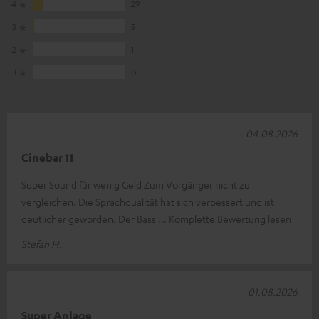
4
29
3
5
2
1
1
0
04.08.2026
Cinebar 11
Super Sound für wenig Geld Zum Vorgänger nicht zu
vergleichen. Die Sprachqualität hat sich verbessert und ist
deutlicher geworden. Der Bass
Komplette Bewertung lesen
Stefan H.
01.08.2026
Super Anlage