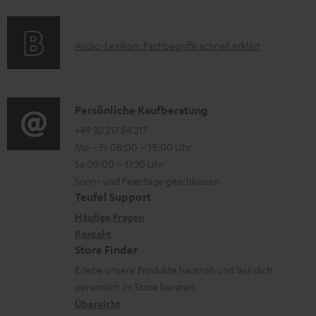
l
f
a
s
a
o
t
d
A
Audio-Lexikon: Fachbegriffe schnell erklärt
r
i
e
u
m
o
n
d
a
n
i
K
Persönliche Kaufberatung
t
e
o
o
+49 30 217 84 217
i
n
Mo – Fr 08:00 – 19:00 Uhr
-
n
o
z
Sa 09:00 – 17:30 Uhr
L
t
n
u
Sonn- und Feiertage geschlossen
e
a
e
Teufel Support
m
x
k
n
Häufige Fragen
V
i
Kontakt
t
z
e
Store Finder
k
d
u
r
Erlebe unsere Produkte hautnah und lass dich
o
a
r
s
persönlich im Store beraten.
n
t
G
Übersicht
a