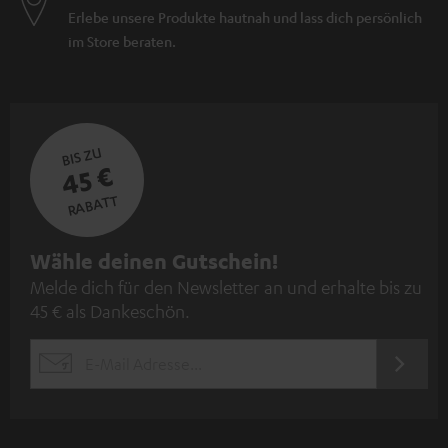
Erlebe unsere Produkte hautnah und lass dich persönlich
im Store beraten.
BIS ZU
45 €
RABATT
N
Wähle deinen Gutschein!
Melde dich für den Newsletter an und erhalte bis zu
e
45 € als Dankeschön.
w
s
JETZT
EMAIL
l
ANME
WIDGET
e
t