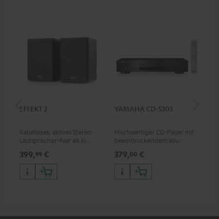
EFFEKT 2
YAMAHA CD-S303
Pan
DP
Kabelloses, aktives Stereo-
Hochwertiger CD-Player mit
Ult
Lautsprecher-Paar als Rear-
beeindruckendem Sound und
Dol
Speaker-Erweiterungsset für
wertiger Verarbeitung
Unt
399,
€
379,
€
17
99
00
geeignete Teufel Systeme
HDR
Bil
Kon