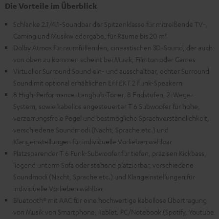
Die Vorteile im Überblick
Schlanke 2.1/4.1-Soundbar der Spitzenklasse für mitreißende TV-,
Gaming und Musikwiedergabe, für Räume bis 20 m²
Dolby Atmos für raumfüllenden, cineastischen 3D-Sound, der auch
von oben zu kommen scheint bei Musik, Filmton oder Games
Virtueller Surround Sound ein- und ausschaltbar, echter Surround
Sound mit optional erhältlichen EFFEKT 2 Funk-Speakern
8 High-Performance-Langhub-Töner, 8 Endstufen, 2-Wege-
System, sowie kabellos angesteuerter T 6 Subwoofer für hohe,
verzerrungsfreie Pegel und bestmögliche Sprachverständlichkeit,
verschiedene Soundmodi (Nacht, Sprache etc.) und
Klangeinstellungen für individuelle Vorlieben wählbar
Platzsparender T 6 Funk-Subwoofer für tiefen, präzisen Kickbass,
liegend unterm Sofa oder stehend platzierbar, verschiedene
Soundmodi (Nacht, Sprache etc.) und Klangeinstellungen für
individuelle Vorlieben wählbar
Bluetooth® mit AAC für eine hochwertige kabellose Übertragung
von Musik von Smartphone, Tablet, PC/Notebook (Spotify, Youtube