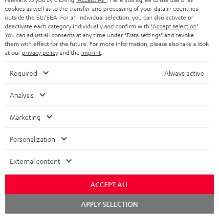
KOPFHÖRER
cookies as well as to the transfer and processing of your data in countries
NIEDERLANDE
BLOG
outside the EU/EEA. For an individual selection, you can also activate or
deactivate each category individually and confirm with
"Accept selection"
.
BLUETOOTH-KOPFHÖRER
NEWSLETTER
You can adjust all consents at any time under "Data settings" and revoke
BELGIEN
them with effect for the future. For more information, please also take a look
STEREOANLAGEN
at our
privacy policy
and the
imprint
.
STORES
FRANKREICH
LAUTSPRECHER
Required
Always active
DEINE VORTEILE BEI TEUFEL
POLEN
ULTIMA-SERIE
Analysis
TEUFEL STORY
Technische Änderungen, Tippfehler und Irrtum vorbehalten. Das auf unseren
IN-EAR-KOPFHÖRER
Marketing
SPANIEN
UNSER MANAGEMENT
Fotos abgebildete Zubehör ist nicht im Lieferumfang enthalten. Etwaige
Entsorgungsgebühren für Batterien sind im Preis inbegriffen.
FANSHOP
Personalization
NACHHALTIGKEIT
ITALIEN
©2026 Lautsprecher Teufel GmbH - All rights reserved.
NEUHEITEN
External content
UNSERE WERTE
USA
Impressum
AGB
Datenschutz
Daten-Einstellungen
EU Data Act
BARRIEREFREIHEIT
ACCEPT ALL
Vertrag widerrufen
WEITERE LÄNDER
Chat
APPLY SELECTION
starten