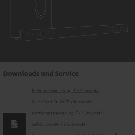
Downloads und Service
D
Bedienungsanleitung: T 6 Subwoofer
o
Quick Start Guide: T 6 Subwoofer
k
Konformitätserklärung: T 6 Subwoofer
u
Safety Booklet: T 6 Subwoofer
m