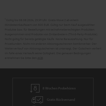
e
a
n
n
r
d
a
1
Gültig bis 08.08.2026, 23:59 Uhr. Gratis Move 2 ab einem
n
Mindesteinkaufswert von 300 EUR. Gültig nur beim Kauf ausgewählter
Produkte bzw. für Bestellungen mit teilnahmeberechtigten Produkten.
t
Ausgenommen sind Produkte von Drittanbietern (Third-Party-Produkte).
i
Nicht gültig für bereits getätigte Käufe. Keine Barauszahlung. Nur für
Privatkunden. Nicht mit anderen Aktionsgutscheinen kombinierbar. Der
e
Weiterverkauf von Aktionsgutscheinen ist untersagt. Der Gutschein verliert
im Falle eines Verkaufs seine Gültigkeit. Die genauen Bedingungen
entnehmen Sie bitte den
AGB
.
8 Wochen Probehören
Gratis Rückversand