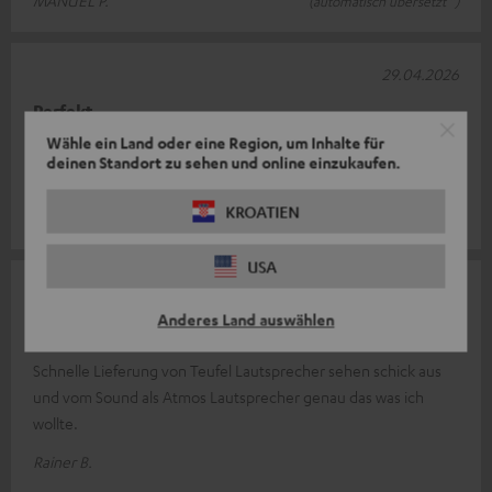
MANUEL P.
(automatisch übersetzt *)
29.04.2026
Perfekt
Wähle ein Land oder eine Region, um Inhalte für
Integration in mein bestehendes System ging relativ
deinen Standort zu sehen und online einzukaufen.
unkompliziert. Tolle Erweiterung.
KROATIEN
Frank R.
USA
24.04.2026
Anderes Land auswählen
Klein und fein
Schnelle Lieferung von Teufel Lautsprecher sehen schick aus
und vom Sound als Atmos Lautsprecher genau das was ich
wollte.
Rainer B.