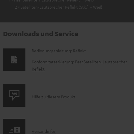
2 × Satelliten-Lautsprecher Reflekt (Stk.) – Weiß
Downloads und Service
D
Bedienungsanleitung: Reflekt
o
Konformitätserklärung: Paar Satelliten-Lautsprecher
k
Reflekt
u
m
e
P
Hilfe zu diesem Produkt
n
r
t
o
e
d
I
z
Versandinfos
u