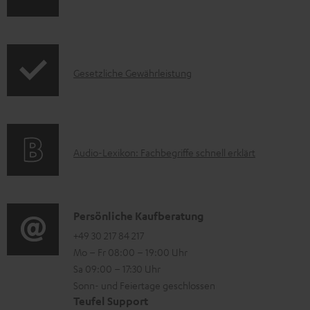
n
u
k
f
m
t
o
H
F
I
Gesetzliche Gewährleistung
r
e
A
n
m
r
Q
f
a
u
s
o
t
n
A
Audio-Lexikon: Fachbegriffe schnell erklärt
r
i
t
u
m
o
e
d
a
n
r
i
K
Persönliche Kaufberatung
t
e
l
o
o
+49 30 217 84 217
i
n
a
Mo – Fr 08:00 – 19:00 Uhr
-
n
o
z
d
Sa 09:00 – 17:30 Uhr
L
t
n
u
e
Sonn- und Feiertage geschlossen
e
a
e
Teufel Support
m
n