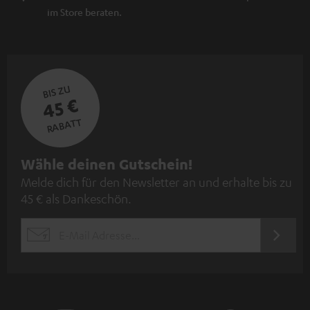
im Store beraten.
BIS ZU
45 €
RABATT
N
Wähle deinen Gutschein!
Melde dich für den Newsletter an und erhalte bis zu
e
45 € als Dankeschön.
w
s
JETZT
EMAIL
l
ANME
WIDGET
e
t
t