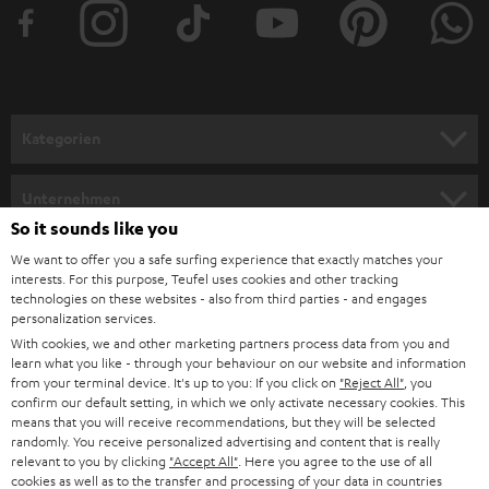
e
r
a
n
Kategorien
m
HEIMKINO
e
Unternehmen
l
So it sounds like you
HEIMKINO-KOMPLETTANLAGEN
SUPPORT
d
Teufel Onlineshops
We want to offer you a safe surfing experience that exactly matches your
interests. For this purpose, Teufel uses cookies and other tracking
SOUNDBARS
u
KARRIERE
technologies on these websites - also from third parties - and engages
DEUTSCHLAND
personalization services.
n
STEREO
With cookies, we and other marketing partners process data from you and
PRESSE & MARKETING
g
learn what you like - through your behaviour on our website and information
ÖSTERREICH
SMART HOME
from your terminal device. It's up to you: If you click on
"Reject All"
, you
GESCHÄFTSKUNDEN
confirm our default setting, in which we only activate necessary cookies. This
means that you will receive recommendations, but they will be selected
SCHWEIZ
BLUETOOTH-LAUTSPRECHER
PARTNERPROGRAMM
randomly. You receive personalized advertising and content that is really
relevant to you by clicking
"Accept All"
. Here you agree to the use of all
KOPFHÖRER
cookies as well as to the transfer and processing of your data in countries
NIEDERLANDE
BLOG