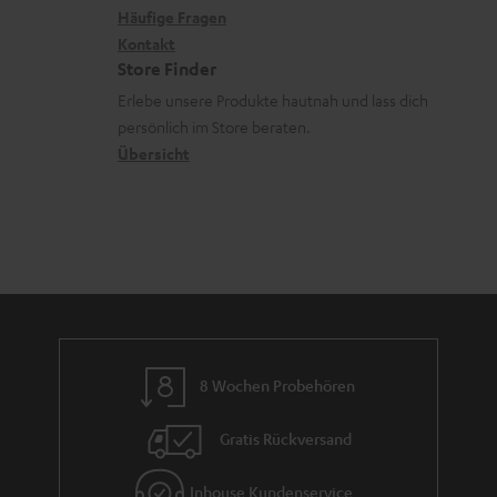
x
k
n
Häufige Fragen
V
i
Kontakt
t
z
e
Store Finder
k
d
u
r
Erlebe unsere Produkte hautnah und lass dich
o
a
r
s
persönlich im Store beraten.
n
t
G
Übersicht
a
e
a
n
n
r
d
a
n
t
i
e
8 Wochen Probehören
Gratis Rückversand
Inhouse Kundenservice