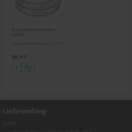
15 m Lautsprecherkabel
C2515S
Lautsprecherkabel 2 x 2,5 mm²
34,
€
99
Lieferumfang
Reflekt
1 × Paar Satelliten-Lautsprecher Reflekt – Weiß