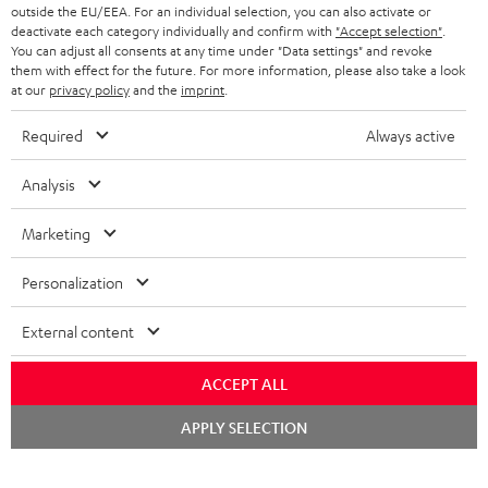
outside the EU/EEA. For an individual selection, you can also activate or
deactivate each category individually and confirm with
"Accept selection"
.
BLUETOOTH-KOPFHÖRER
NEWSLETTER
You can adjust all consents at any time under "Data settings" and revoke
BELGIEN
them with effect for the future. For more information, please also take a look
STEREOANLAGEN
at our
privacy policy
and the
imprint
.
STORES
FRANKREICH
LAUTSPRECHER
Required
Always active
DEINE VORTEILE BEI TEUFEL
POLEN
ULTIMA-SERIE
Analysis
TEUFEL STORY
Technische Änderungen, Tippfehler und Irrtum vorbehalten. Das auf unseren
IN-EAR-KOPFHÖRER
Marketing
SPANIEN
UNSER MANAGEMENT
Fotos abgebildete Zubehör ist nicht im Lieferumfang enthalten. Etwaige
Entsorgungsgebühren für Batterien sind im Preis inbegriffen.
FANSHOP
Personalization
NACHHALTIGKEIT
ITALIEN
©2026 Lautsprecher Teufel GmbH - All rights reserved.
NEUHEITEN
External content
UNSERE WERTE
USA
Impressum
AGB
Datenschutz
Daten-Einstellungen
EU Data Act
BARRIEREFREIHEIT
ACCEPT ALL
Vertrag widerrufen
WEITERE LÄNDER
Chat
APPLY SELECTION
starten