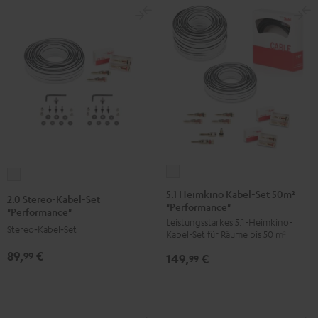
5.1
2.0
Heimkino
Stereo-
5.1 Heimkino Kabel-Set 50m²
2.0 Stereo-Kabel-Set
"Performance"
Kabel-
Kabel-
"Performance"
Leistungsstarkes 5.1-Heimkino-
Set
Set
Stereo‑Kabel‑Set
Kabel-Set für Räume bis 50 m²
50m²
"Performance"
89,
€
99
149,
€
"Performance"
99
Weiß
Weiß