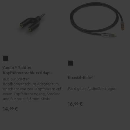
Audio
Koaxial-
Y
Audio Y Splitter
Kabel
Kopfhöreranschluss Adapter
Splitter
Koaxial-Kabel
Schwarz
Audio Y Splitter
Kopfhöreranschluss
Kopfhöreranschluss Adapter zum
Adapter
Für digitale Audioübertragung
Anschluss von zwei Kopfhörern auf
Schwarz
einen Kopfhörerausgang, Stecker
und Buchsen: 3,5-mm-Klinke
16,
€
99
14,
€
99