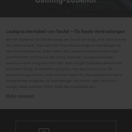
Lautsprecherkabel von Teufel – für beste Verbindungen
Bei HiFi-Systemen ist üblicherweise der Sound vorrangig, erst dann kommt
die Optik ins Spiel. Was viele HiFi-Freunde allerdings vernachlässigen ist
das Anschlussmaterial. Dabei haben die Lautsprecherkabel einen nicht
unerheblichen Einfluss auf den Klang. Ganz klar: Lautsprecherkabel
bewirken keine klanglichen Wunder. Aber, es gibt Qualitätsunterschiede,
auch beim Klang. Je nachdem wie genau man den Sound unter die
akustische Lupe nimmt, sollte man bei Kabeln für die Lautsprecher keine
Kompromisse eingehen. Je hochwertiger die Stereo- oder Heimkino-
Anlage, desto qualitativ höher sollte das Audiokabel sein.
Mehr anzeigen
Lautsprecherkabel in vielen Variationen:
Die
von Teufel gibt es in verschiedenen Stärken, da bei
Lautsprecherkabel
längeren Kabelstrecken Leistungsverluste auftreten können. Daher ist es
sinnvoll bei Kabellängen von über 10m ein Kabel mit einem Querschnitt
von mindestens 2 x 2,5 mm² zu verwenden.
Die PVC-Hülle, die die Kabel umschließt, ist bei den stärkeren Kabeln Weiß