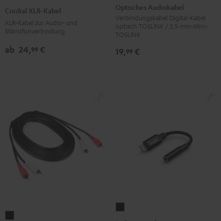
Audiokabel
XLR-
Optisches Audiokabel
Cordial XLR-Kabel
Schwarz
Kabel
Verbindungskabel Digital-Kabel
XLR‑Kabel zur Audio‑ und
optisch TOSLINK / 3,5-mm-Mini-
Schwarz
Mikrofonverbindung
TOSLINK
ab
24,
€
99
19,
€
99
Lightning
Stereo-
auf