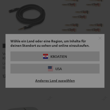
Wähle ein Land oder eine Region, um Inhalte für
deinen Standort zu sehen und online einzukaufen.
Verlängerungskabel
Bananenstecker
3,5-
Verlängerungskabel 3,5-mm-
(5
KROATIEN
Bananenstecker (5 Paar)
Klinke
mm-
Paar)
Universelles 3,5-mm-Klinken-
Klinke
Bananenstecker
Schwarz
Stereo-Verlängerungskabel
USA
Schwarz
/
49,
€
99
12,
€
99
Rot
Anderes Land auswählen