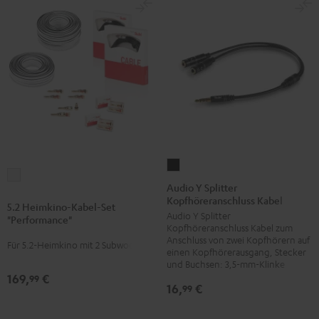
Audio
5.2
Y
Audio Y Splitter
Heimkino-
Kopfhöreranschluss Kabel
Splitter
5.2 Heimkino-Kabel-Set
Kabel-
Audio Y Splitter
Kopfhöreranschluss
"Performance"
Set
Kopfhöreranschluss Kabel zum
Kabel
Anschluss von zwei Kopfhörern auf
"Performance"
Für 5.2-Heimkino mit 2 Subwoofern
Schwarz
einen Kopfhörerausgang, Stecker
Weiß
und Buchsen: 3,5-mm-Klinke
169,
€
99
16,
€
99