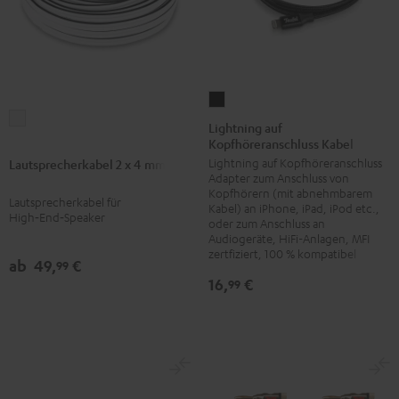
Lightning
Lautsprecherkabel
auf
Lightning auf
2
Kopfhöreranschluss Kabel
Kopfhöreranschluss
x
Lightning auf Kopfhöreranschluss
Lautsprecherkabel 2 x 4 mm²
Kabel
Adapter zum Anschluss von
4
Schwarz
Kopfhörern (mit abnehmbarem
Lautsprecherkabel für
mm²
Kabel) an iPhone, iPad, iPod etc.,
High‑End‑Speaker
oder zum Anschluss an
Weiß
Audiogeräte, HiFi-Anlagen, MFI
zertfiziert, 100 % kompatibel
ab
49,
€
99
16,
€
99