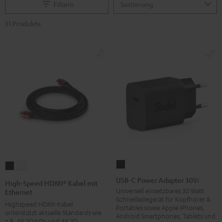
Filtern
31 Produkte
USB-
High-
High-
C
Speed
Speed
USB-C Power Adapter 30W
High-Speed HDMI® Kabel mit
Power
HDMI®
HDMI®
Universell einsetzbares 30 Watt
Ethernet
Schnellladegerät für Kopfhörer &
Adapter
Kabel
Kabel
Highspeed HDMI-Kabel
Portables sowie Apple iPhones,
30W
unterstützt aktuelle Standards wie
mit
mit
Android Smartphones, Tablets und
z.B. 4K 50/60p und 4K 3D