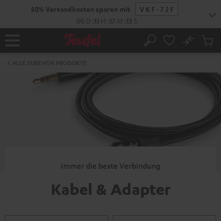
ZUM
50% Versandkosten sparen mit
VKF-72F
NHALT
RINGEN
05
D
:
11
H
:
17
M
:
12
S
No
Abs
Startseite
Suche
Artike
im
ALLE ZUBEHÖR PRODUKTE
Waren
Immer die beste Verbindung
Kabel & Adapter