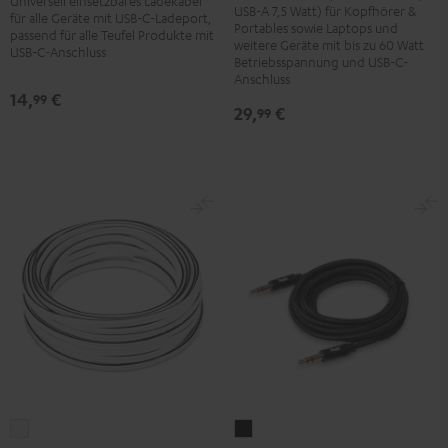
Universell einsetzbares Ladekabel
60W
USB-A 7,5 Watt) für Kopfhörer &
für alle Geräte mit USB-C-Ladeport,
1,5m
Portables sowie Laptops und
Schwarz
passend für alle Teufel Produkte mit
Schwarz
weitere Geräte mit bis zu 60 Watt
USB-C-Anschluss
Betriebsspannung und USB-C-
Anschluss
14,
€
99
29,
€
99
Lautsprecherkabel
Anschlusskabel