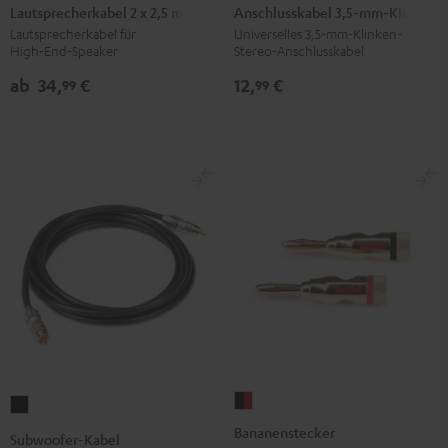
2
3,5-
Lautsprecherkabel 2 x 2,5 mm²
Anschlusskabel 3,5-mm-Klinke
x
mm-
Lautsprecherkabel für
Universelles 3,5-mm-Klinken-
High‑End‑Speaker
Stereo-Anschlusskabel
2,5
Klinke
mm²
Schwarz
ab
34,
€
12,
€
99
99
Weiß
Bananenstecker
Subwoofer-
Schwarz
Kabel
Bananenstecker
Subwoofer-Kabel