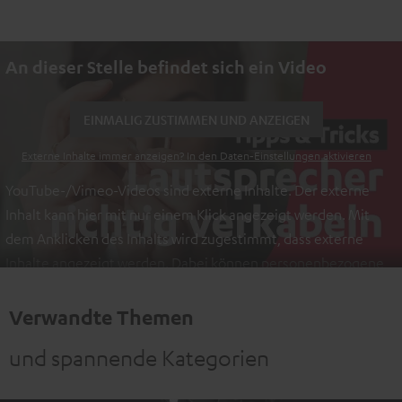
An dieser Stelle befindet sich ein Video
EINMALIG ZUSTIMMEN UND ANZEIGEN
Externe Inhalte immer anzeigen? In den Daten‑Einstellungen aktivieren
YouTube-/Vimeo-Videos sind externe Inhalte. Der externe
Inhalt kann hier mit nur einem Klick angezeigt werden. Mit
dem Anklicken des Inhalts wird zugestimmt, dass externe
Inhalte angezeigt werden. Dabei können personenbezogene
Daten an Drittplattformen übermittelt werden.
Weitere
Informationen sind in der Datenschutzerklärung unter I zu
Verwandte Themen
finden
.
und spannende Kategorien