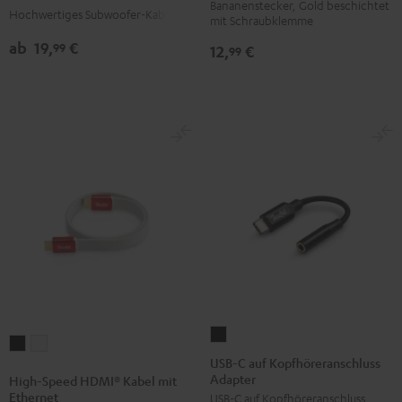
/
Schwarz
Bananenstecker, Gold beschichtet
Hochwertiges Subwoofer-Kabel
mit Schraubklemme
Rot
ab
19,
€
99
12,
€
99
USB-
High-
High-
C
USB-C auf Kopfhöreranschluss
Speed
Speed
Adapter
auf
High-Speed HDMI® Kabel mit
HDMI®
HDMI®
Ethernet
USB-C auf Kopfhöreranschluss
Kopfhöreranschluss