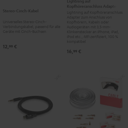
Lightning auf
Cinch-
Kopfhöreranschluss Adapter
Kopfhöreranschluss
Stereo-Cinch-Kabel
Kabel
Lightning auf Kopfhöreranschluss
Adapter
Adapter zum Anschluss von
Schwarz
Schwarz
Universelles Stereo-Cinch-
Kopfhörern, Kabeln oder
Verbindungskabel, passend für alle
Audiogeräten mit 3,5-mm-
Geräte mit Cinch-Buchsen
Klinkenstecker an iPhone, iPad,
iPod etc., MFI zertfiziert, 100 %
kompatibel
12,
€
99
16,
€
99