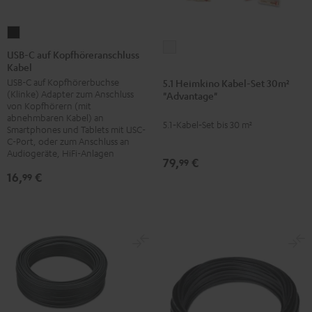
USB-
5.1
C
USB-C auf Kopfhöreranschluss
Heimkino
Kabel
auf
Kabel-
USB-C auf Kopfhörerbuchse
5.1 Heimkino Kabel-Set 30m²
Kopfhöreranschluss
(Klinke) Adapter zum Anschluss
"Advantage"
Set
Kabel
von Kopfhörern (mit
30m²
Schwarz
abnehmbaren Kabel) an
5.1‑Kabel‑Set bis 30 m²
Smartphones und Tablets mit USC-
"Advantage"
C-Port, oder zum Anschluss an
Weiß
Audiogeräte, HiFi-Anlagen
79,
€
99
16,
€
99