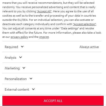
SMART HOME
means that you will receive recommendations, but they will be selected
GESCHÄFTSKUNDEN
randomly. You receive personalized advertising and content that is really
relevant to you by clicking
"Accept All"
. Here you agree to the use of all
SCHWEIZ
BLUETOOTH-LAUTSPRECHER
PARTNERPROGRAMM
cookies as well as to the transfer and processing of your data in countries
outside the EU/EEA. For an individual selection, you can also activate or
KOPFHÖRER
deactivate each category individually and confirm with
"Accept selection"
.
NIEDERLANDE
BLOG
You can adjust all consents at any time under "Data settings" and revoke
BLUETOOTH-KOPFHÖRER
them with effect for the future. For more information, please also take a look
NEWSLETTER
at our
privacy policy
and the
imprint
.
BELGIEN
STEREOANLAGEN
STORES
Required
Always active
FRANKREICH
LAUTSPRECHER
DEINE VORTEILE BEI TEUFEL
Analysis
POLEN
ULTIMA-SERIE
TEUFEL STORY
Marketing
Technische Änderungen, Tippfehler und Irrtum vorbehalten. Das auf unseren
IN-EAR-KOPFHÖRER
SPANIEN
UNSER MANAGEMENT
Fotos abgebildete Zubehör ist nicht im Lieferumfang enthalten. Etwaige
Personalization
Entsorgungsgebühren für Batterien sind im Preis inbegriffen.
FANSHOP
NACHHALTIGKEIT
External content
ITALIEN
©2026 Lautsprecher Teufel GmbH - All rights reserved.
NEUHEITEN
UNSERE WERTE
ACCEPT ALL
USA
Impressum
AGB
Datenschutz
Daten-Einstellungen
EU Data Act