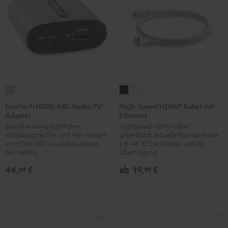
FeinTech
High-
High-
HDMI
Speed
Speed
FeinTech HDMI ARC Audio TV-
High-Speed HDMI® Kabel mit
Adapter
Ethernet
ARC
HDMI®
HDMI®
Betreibe deine Kopfhörer,
Highspeed HDMI-Kabel
Audio
Kabel
Kabel
Aktivlautsprecher und HiFi-Anlage
unterstützt aktuelle Standards wie
TV-
mit
mit
am HDMI-ARC-Anschluss deines
z.B. 4K 3D bei 50/60p und 8K-
Adapter
Ethernet
Ethernet
Fernsehers
Übertragung
Silber
Schwarz
Weiß
44,
€
ab
19,
€
99
99