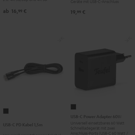
Geräte mit USB-C-Anschluss
Schwarz
Ethernet
Ethernet
Schwarz
Weiß
ab
16,
€
99
19,
€
99
USB-
USB-
C
USB-C Power Adapter 60W
C
Power
Universell einsetzbares 60 Watt
USB-C PD Kabel 1,5m
PD
Schnellladegerät mit zwei
Adapter
Anschluss-Ports (USB-C 60 Watt /
Kabel