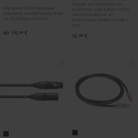
Kabel
Kabel
Adapter zum Verbinden von
Adapter
Highspeed HDMI-Flachkabel
Kopfhörern oder Kabeln mit 3,5-
mit
mit
unterstützt aktuelle Standards wie
Schwarz
mm-Klinkenstecker an
Ethernet
Ethernet
z.B. 4K 50/60p und 4K 3D
Smartphones/Tablets mit USB-C-
Schwarz
Weiß
Port
ab
14,
€
99
16,
€
99
Optisches
Cordial