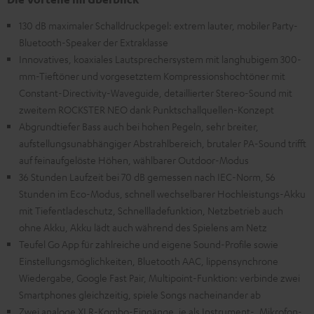
130 dB maximaler Schalldruckpegel: extrem lauter, mobiler Party-
Bluetooth-Speaker der Extraklasse
Innovatives, koaxiales Lautsprechersystem mit langhubigem 300-
mm-Tieftöner und vorgesetztem Kompressionshochtöner mit
Constant-Directivity-Waveguide, detaillierter Stereo-Sound mit
zweitem ROCKSTER NEO dank Punktschallquellen-Konzept
Abgrundtiefer Bass auch bei hohen Pegeln, sehr breiter,
aufstellungsunabhängiger Abstrahlbereich, brutaler PA-Sound trifft
auf feinaufgelöste Höhen, wählbarer Outdoor-Modus
36 Stunden Laufzeit bei 70 dB gemessen nach IEC-Norm, 56
Stunden im Eco-Modus, schnell wechselbarer Hochleistungs-Akku
mit Tiefentladeschutz, Schnellladefunktion, Netzbetrieb auch
ohne Akku, Akku lädt auch während des Spielens am Netz
Teufel Go App für zahlreiche und eigene Sound-Profile sowie
Einstellungsmöglichkeiten, Bluetooth AAC, lippensynchrone
Wiedergabe, Google Fast Pair, Multipoint-Funktion: verbinde zwei
Smartphones gleichzeitig, spiele Songs nacheinander ab
Zwei analoge XLR-Kombo-Eingänge, je als Instrument-, Mikrofon-