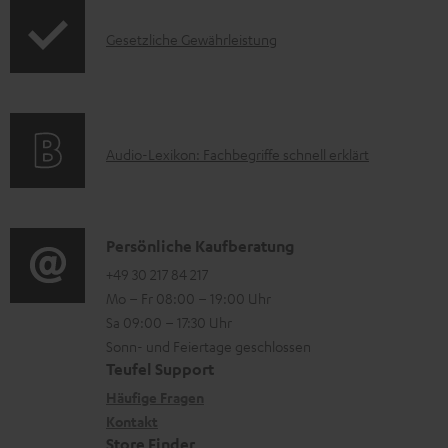
t
o
F
r
.
I
Gesetzliche Gewährleistung
r
A
l
s
n
m
Q
a
u
f
a
s
d
p
o
t
e
p
A
Audio-Lexikon: Fachbegriffe schnell erklärt
r
i
n
o
u
m
o
r
d
a
n
t
i
K
Persönliche Kaufberatung
t
e
.
o
o
+49 30 217 84 217
i
n
Mo – Fr 08:00 – 19:00 Uhr
l
-
n
o
z
Sa 09:00 – 17:30 Uhr
i
L
t
n
u
Sonn- und Feiertage geschlossen
n
e
a
e
Teufel Support
m
k
x
k
n
Häufige Fragen
V
s
i
Kontakt
t
z
e
Store Finder