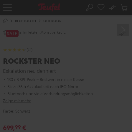
ZUM
NHALT
No
Abs
Startseite
Suche
RINGEN
Artike
im
BLUETOOTH
OUTDOOR
Waren
Mal im letzten Monat verkauft.
250+
SALE
(72)
ROCKSTER NEO
Eskalation neu definiert
130 dB SPL Peak – Bestwert in dieser Klasse
Bis zu 36 h Akkulaufzeit nach IEC-Norm
Bluetooth und viele Verbindungsmöglichkeiten
Zeige mir mehr
Farbe:
Schwarz
699,
€
99