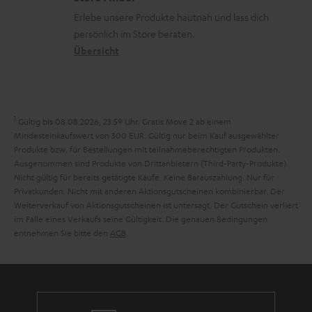
.
k
d
u
r
Erlebe unsere Produkte hautnah und lass dich
t
o
a
r
s
persönlich im Store beraten.
i
n
t
G
Übersicht
a
t
e
a
n
l
n
r
d
e
a
1
Gültig bis 08.08.2026, 23:59 Uhr. Gratis Move 2 ab einem
_
n
Mindesteinkaufswert von 300 EUR. Gültig nur beim Kauf ausgewählter
h
Produkte bzw. für Bestellungen mit teilnahmeberechtigten Produkten.
t
Ausgenommen sind Produkte von Drittanbietern (Third-Party-Produkte).
i
i
Nicht gültig für bereits getätigte Käufe. Keine Barauszahlung. Nur für
d
Privatkunden. Nicht mit anderen Aktionsgutscheinen kombinierbar. Der
e
Weiterverkauf von Aktionsgutscheinen ist untersagt. Der Gutschein verliert
d
im Falle eines Verkaufs seine Gültigkeit. Die genauen Bedingungen
e
entnehmen Sie bitte den
AGB
.
n