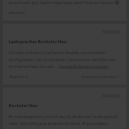
ist auch sehr gut. Macht mega Spass damit Party zu machen 😁
Manuel v.
19.07.2026
Lautsprecher Rockster Neo
Ich habe mich durch zahlreiche Modelle und Hersteller
durchgesehen, bis ich auf diesen Lautsprecher gestoßen bin.
Im Internet habe ich viele
Komplette Bewertung lesen
Wojciech S.
(automatisch übersetzt *)
14.07.2026
Rockster Neo
Bin total begeistert und froh das ich die Box bei Teufel gekauft
habe. Hab schon jede erdenkliche Musik 🎶 ausprobiert.