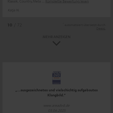
Klassik, Country,Meta
Komplette Bewertung lesen
Katja N.
*
10
/ 72
automatisiert übersetzt durch
DeepL
MEHR ANZEIGEN
„…ausgezeichnetes und vielschichtig aufgebautes
Klangbild.“
www.areadvd.de
03.06.2025