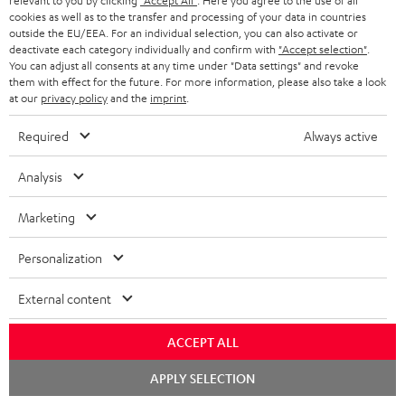
relevant to you by clicking
"Accept All"
. Here you agree to the use of all
JETZT
EMAIL
l
cookies as well as to the transfer and processing of your data in countries
ANME
outside the EU/EEA. For an individual selection, you can also activate or
WIDGET
e
deactivate each category individually and confirm with
"Accept selection"
.
You can adjust all consents at any time under "Data settings" and revoke
t
them with effect for the future. For more information, please also take a look
t
at our
privacy policy
and the
imprint
.
e
Required
Always active
r
Analysis
a
n
Marketing
Kategorien
m
Personalization
HEIMKINO
e
Unternehmen
l
External content
HEIMKINO-KOMPLETTANLAGEN
SUPPORT
d
Teufel Onlineshops
SOUNDBARS
u
ACCEPT ALL
KARRIERE
DEUTSCHLAND
n
Chat
APPLY SELECTION
STEREO
starten
PRESSE & MARKETING
g