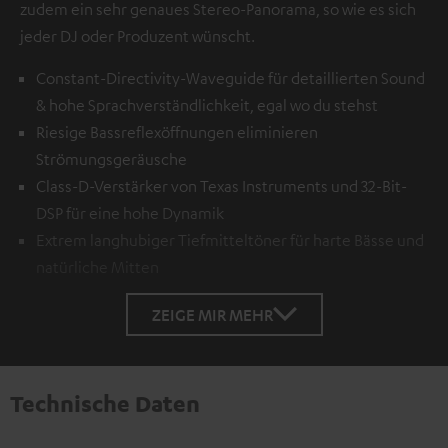
zudem ein sehr genaues Stereo-Panorama, so wie es sich
jeder DJ oder Produzent wünscht.
Constant-Directivity-Waveguide für detaillierten Sound
& hohe Sprachverständlichkeit, egal wo du stehst
Riesige Bassreflexöffnungen eliminieren
Strömungsgeräusche
Class-D-Verstärker von Texas Instruments und 32-Bit-
DSP für eine hohe Dynamik
Extrem langhubiger Tiefmitteltöner für harte Bässe und
natürliche Mitten
ZEIGE MIR MEHR
Technische Daten