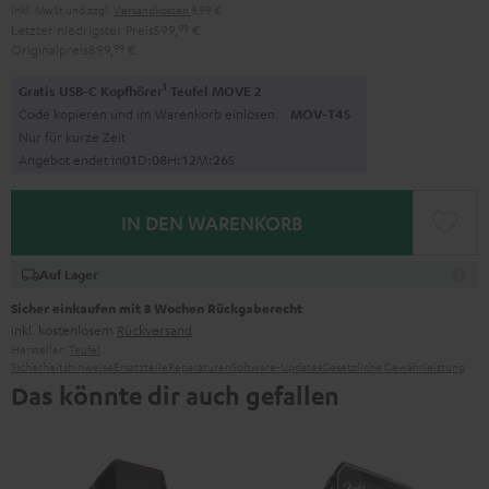
Inkl. MwSt
und zzgl.
Versandkosten
9,99 €
Letzter niedrigster Preis
599,
99
€
Originalpreis
899,
99
€
1
Gratis USB-C Kopfhörer
Teufel MOVE 2
Code kopieren und im Warenkorb einlösen.
MOV-T4S
Nur für kurze Zeit
Angebot endet in
0
1
D
:
0
8
H
:
1
2
M
:
2
5
S
IN DEN WARENKORB
Auf Lager
Sicher einkaufen mit 8 Wochen Rückgaberecht
inkl. kostenlosem
Rückversand
Hersteller:
Teufel
Sicherheitshinweise
Ersatzteile
Reparaturen
Software-Updates
Gesetzliche Gewährleistung
Das könnte dir auch gefallen