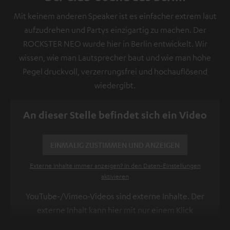
Mit keinem anderen Speaker ist es einfacher extrem laut
aufzudrehen und Partys einzigartig zu machen. Der
ROCKSTER NEO wurde hier in Berlin entwickelt. Wir
wissen, wie man Lautsprecher baut und wie man hohe
Pegel druckvoll, verzerrungsfrei und hochauflösend
wiedergibt.
An dieser Stelle befindet sich ein Video
EINMALIG ZUSTIMMEN UND ANZEIGEN
Externe Inhalte immer anzeigen? In den Daten‑Einstellungen
aktivieren
YouTube-/Vimeo-Videos sind externe Inhalte. Der
externe Inhalt kann hier mit nur einem Klick
angezeigt werden. Mit dem Anklicken des Inhalts wird