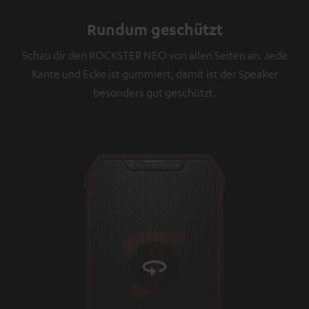
zugestimmt, dass externe Inhalte angezeigt werden.
Rundum geschützt
Dabei können personenbezogene Daten an
Drittplattformen übermittelt werden.
Weitere
Schau dir den ROCKSTER NEO von allen Seiten an. Jede
Informationen sind in der Datenschutzerklärung
Kante und Ecke ist gummiert, damit ist der Speaker
unter I zu finden
.
besonders gut geschützt.