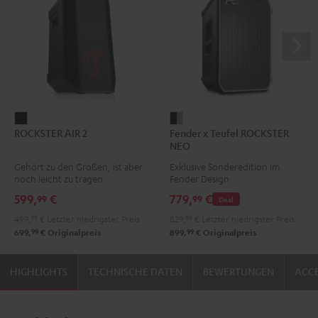
ROCKSTER
Fender
ROCKSTER AIR 2
Fender x Teufel ROCKSTER
AIR
x
NEO
2
Teufel
Gehört zu den Großen, ist aber
Exklusive Sonderedition im
Schwarz
ROCKSTER
noch leicht zu tragen
Fender Design
NEO
599,
€
779,
€
99
99
Deal
Black
499,
99
€
Letzter niedrigster Preis
829,
99
€
Letzter niedrigster Preis
&
99
99
699,
€
Originalpreis
899,
€
Originalpreis
Steel
HIGHLIGHTS
TECHNISCHE DATEN
BEWERTUNGEN
ACCE