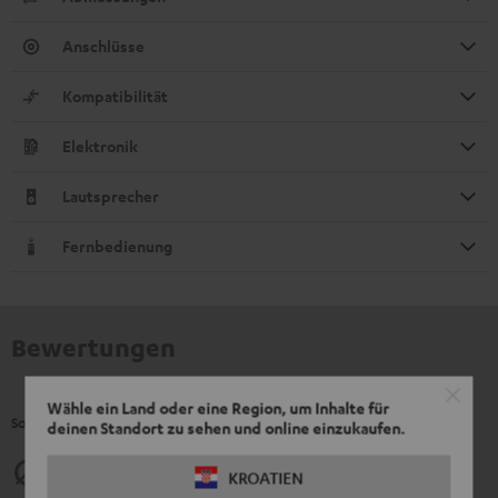
Anschlüsse
Kompatibilität
Elektronik
Lautsprecher
Fernbedienung
Bewertungen
Wähle ein Land oder eine Region, um Inhalte für
So bewerten Kunden dieses Produkt
deinen Standort zu sehen und online einzukaufen.
4.83
KROATIEN