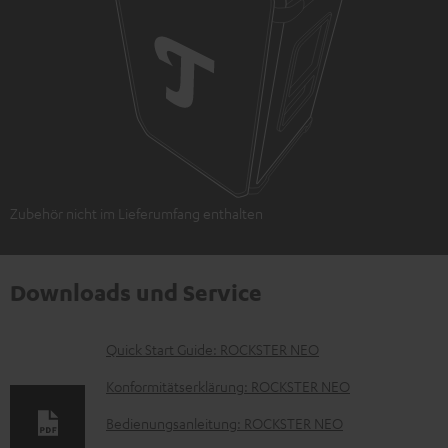
Zubehör nicht im Lieferumfang enthalten
Downloads und Service
D
Quick Start Guide: ROCKSTER NEO
o
Konformitätserklärung: ROCKSTER NEO
k
Bedienungsanleitung: ROCKSTER NEO
u