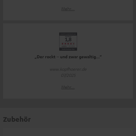
Mehr...
„Der rockt – und zwar gewaltig…“
www.kopfhoerer.de
07/2025
Mehr...
Zubehör