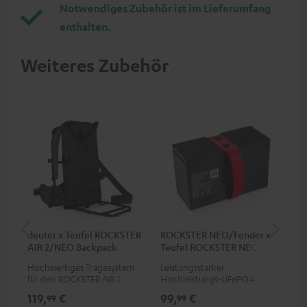
Notwendiges Zubehör ist im Lieferumfang
enthalten.
Weiteres Zubehör
deuter x Teufel ROCKSTER
ROCKSTER NEO/Fender x
5,0
AIR 2/NEO Backpack
Teufel ROCKSTER NEO
Akku
Hochwertiges Tragesystem
Leistungsstarker
Hoc
für den ROCKSTER AIR 2,
Hochleistungs-LiFePO4-Akku
Ver
Fender x Teufel ROCKSTER AIR
mit Tiefentladeschutz für den
Cor
119,
€
99,
€
24
99
99
2, ROCKSTER NEO und
ROCKSTER NEO und Fender x