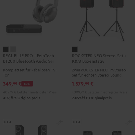
REAL
REAL
ROCKSTER
REAL BLUE PRO + FeinTech
ROCKSTER NEO Stereo-Set +
BLUE
BLUE
NEO
BT200 Bluetooth Audio Sender
K&M Boxenstativ
PRO
PRO
Stereo-
Komplettset für kabellosen TV-
Zwei ROCKSTER NEO im Stereo-
+
+
Set
Ton
Set für echten Stereo-Sound, über
FeinTech
FeinTech
+
130 dB maximaler
349,
€
1.579,
€
99
99
Deal
Schalldruckpegel, inklusive 2 x
BT200
BT200
K&M
Standfüße von K&M und Cordial
409,
98
€
Letzter niedrigster Preis
1.399,
99
€
Letzter niedrigster Preis
Bluetooth
Bluetooth
Boxenstativ
XLR-Kabel
98
96
409,
€
Originalpreis
2.059,
€
Originalpreis
Audio
Audio
Schwarz
Sender
Sender
Night
Titanium
Black
Gray
NEU
NEU