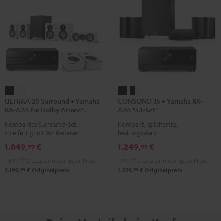
ULTIMA
ULTIMA
CONSONO
CONSONO
ULTIMA 20 Surround + Yamaha
CONSONO 35 + Yamaha RX-
20
20
35
35
RX-A2A für Dolby Atmos"5.1.2"
A2A "5.1-Set"
Surround
Surround
+
+
Kompaktes Surround-Set
Kompakt, spielfertig,
+
+
Yamaha
Yamaha
spielfertig mit AV-Receiver
leistungsstark
Yamaha
Yamaha
RX-
RX-
1.849,
€
1.249,
€
99
99
RX-
RX-
A2A
A2A
1.699,
99
€
Letzter niedrigster Preis
1.199,
99
€
Letzter niedrigster Preis
A2A
A2A
"5.1-
"5.1-
99
99
2.199,
€
Originalpreis
1.529,
€
Originalpreis
für
für
Set"
Set"
Dolby
Dolby
Schwarz
Schwarz
Atmos"5.1.2"
Atmos"5.1.2"
/
Schwarz
Weiß
Weiß