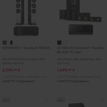
DEFINION
DEFINION
ULTIMA
ULTIMA
DEFINION 3 + Yamaha R-N800A
ULTIMA 40 Surround + Yamaha
3
3
40
40
RX-A2A "5.1-Set"
+
+
Surround
Surround
Die DEFINION 3 mit passendem
Alles dabei, alles spielfertig, alles
Yamaha
Yamaha
+
+
Stereo-Receiver
Surround
R-
R-
Yamaha
Yamaha
2.349,
€
1.699,
€
99
99
N800A
N800A
RX-
RX-
2.049,
99
€
Letzter niedrigster Preis
1.599,
99
€
Letzter niedrigster Preis
Anthrazit
Weiß
A2A
A2A
99
99
2.898,
€
Originalpreis
2.099,
€
Originalpreis
/
"5.1-
"5.1-
Schwarz
Set"
Set"
Schwarz
Weiß
NEU
NEU