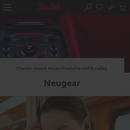
ZUM
NHALT
No
Abs
Startseite
Suche
RINGEN
Artike
im
Waren
Checke unsere neuen Produkte und Bundles.
Neugear