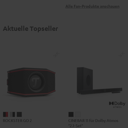
Alle Fan-Produkte anschauen
Aktuelle Topseller
ROCKSTER
ROCKSTER
ROCKSTER
CINEBAR
CINEBAR
ROCKSTER GO 2
CINEBAR 11 für Dolby Atmos
GO
GO
GO
11
11
"2.1-Set"