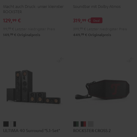
2
2
2
für
für
Macht auch Druck: unser kleinster
Soundbar mit Dolby Atmos
Black
Gray
Night
Dolby
Dolby
ROCKSTER
&
&
Black
Atmos
Atmos
129,
€
319,
€
99
99
Deal
Red
Black
"2.1-
"2.1-
99,
99
€
Letzter niedrigster Preis
399,
99
€
Letzter niedrigster Preis
Set"
Set"
99
99
149,
€
Originalpreis
449,
€
Originalpreis
Schwarz
Weiß
ULTIMA
ULTIMA
ROCKSTER
ROCKSTER
ROCKSTER
ULTIMA 40 Surround "5.1-Set"
ROCKSTER CROSS 2
40
40
CROSS
CROSS
CROSS