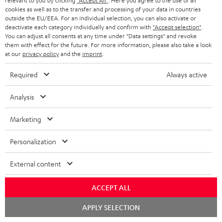
relevant to you by clicking
"Accept All"
. Here you agree to the use of all
t
cookies as well as to the transfer and processing of your data in countries
e
outside the EU/EEA. For an individual selection, you can also activate or
deactivate each category individually and confirm with
"Accept selection"
.
r
You can adjust all consents at any time under "Data settings" and revoke
them with effect for the future. For more information, please also take a look
a
at our
privacy policy
and the
imprint
.
n
Kategorien
Required
Always active
m
HEIMKINO
e
Unternehmen
Analysis
l
HEIMKINO-KOMPLETTANLAGEN
SUPPORT
Marketing
d
Teufel Onlineshops
SOUNDBARS
u
KARRIERE
Personalization
DEUTSCHLAND
n
STEREO
PRESSE & MARKETING
External content
g
ÖSTERREICH
SMART HOME
GESCHÄFTSKUNDEN
ACCEPT ALL
SCHWEIZ
BLUETOOTH-LAUTSPRECHER
PARTNERPROGRAMM
Chat
APPLY SELECTION
starten
KOPFHÖRER