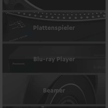
Plattenspieler
Blu-ray Player
Beamer