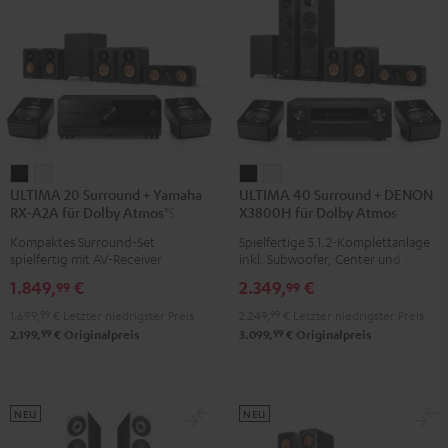
/
Weiß
ULTIMA
ULTIMA
ULTIMA
ULTIMA
ULTIMA 20 Surround + Yamaha
ULTIMA 40 Surround + DENON
20
20
40
40
RX-A2A für Dolby Atmos"5.1.2"
X3800H für Dolby Atmos
Surround
Surround
Surround
Surround
Kompaktes Surround-Set
Spielfertige 5.1.2-Komplettanlage
+
+
+
+
spielfertig mit AV-Receiver
inkl. Subwoofer, Center und Dolby
Yamaha
Yamaha
DENON
DENON
Atmos Speakern
1.849,
€
2.349,
€
99
99
RX-
RX-
X3800H
X3800H
1.699,
99
€
Letzter niedrigster Preis
2.249,
99
€
Letzter niedrigster Preis
A2A
A2A
für
für
99
99
2.199,
€
Originalpreis
3.099,
€
Originalpreis
für
für
Dolby
Dolby
Dolby
Dolby
Atmos
Atmos
Atmos"5.1.2"
Atmos"5.1.2"
Schwarz
Weiß
Schwarz
Weiß
NEU
NEU