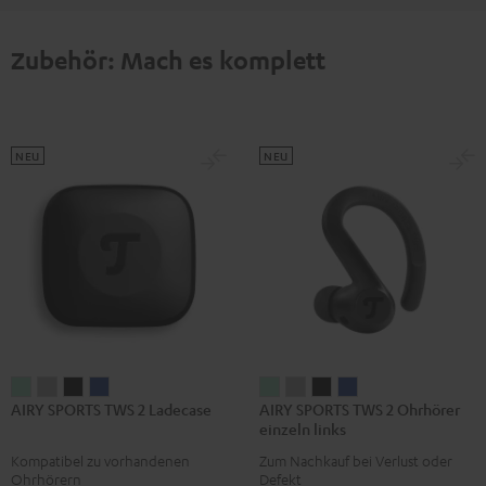
Zubehör: Mach es komplett
NEU
NEU
AIRY
AIRY
AIRY
AIRY
AIRY
AIRY
AIRY
AIRY
AIRY SPORTS TWS 2 Ladecase
AIRY SPORTS TWS 2 Ohrhörer
SPORTS
SPORTS
SPORTS
SPORTS
SPORTS
SPORTS
SPORTS
SPORTS
einzeln links
TWS
TWS
TWS
TWS
TWS
TWS
TWS
TWS
Kompatibel zu vorhandenen
Zum Nachkauf bei Verlust oder
2
2
2
2
2
2
2
2
Ohrhörern
Defekt