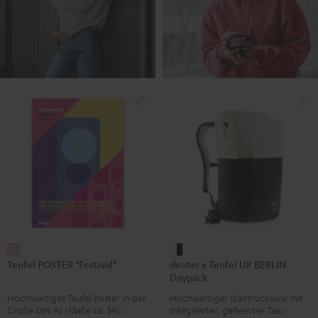
Teufel
deuter
Teufel POSTER "Festival"
deuter x Teufel UP BERLIN
POSTER
x
Daypack
"Festival"
Teufel
Hochwertiges Teufel Poster in der
Hochwertiger Stadtrucksack mit
Rosa
UP
Größe DIN A1 (Maße ca. 590 x 840
integrierter, gefleecter Tasche für