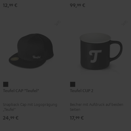
BERLIN
mm)
den Teufel SUPREME ON oder die
12,
€
99,
€
99
99
SUPREME ON Bag
Daypack
Bone
&
Black
Teufel
Teufel
Teufel CAP "Teufel"
Teufel CUP 2
CAP
CUP
"Teufel"
2
Snapback Cap mit Logoprägung
Becher mit Aufdruck auf beiden
Schwarz
Schwarz
„Teufel“
Seiten
24,
€
17,
€
99
99