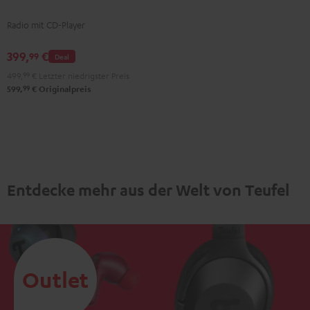
Radio mit CD-Player
399,
€
99
Deal
499,
99
€
Letzter niedrigster Preis
99
599,
€
Originalpreis
Entdecke mehr aus der Welt von Teufel
Outlet