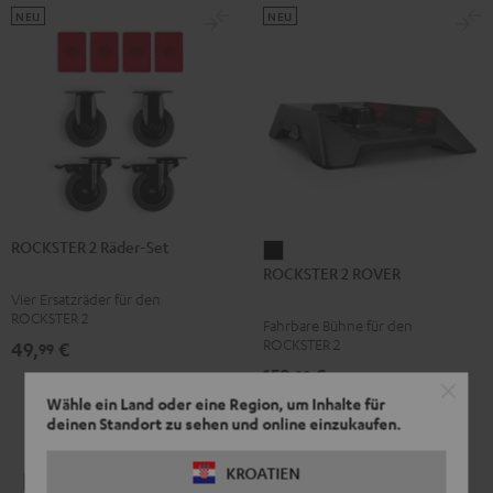
NEU
NEU
ROCKSTER 2 Räder-Set
ROCKSTER
ROCKSTER 2 ROVER
2
Vier Ersatzräder für den
ROVER
ROCKSTER 2
Fahrbare Bühne für den
Schwarz
ROCKSTER 2
49,
€
99
159,
€
99
Wähle ein Land oder eine Region, um Inhalte für
deinen Standort zu sehen und online einzukaufen.
KROATIEN
Für echte Teufel Fans