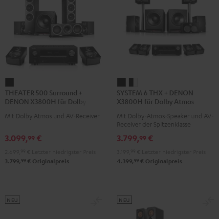
THEATER
SYSTEM
SYSTEM
THEATER 500 Surround +
SYSTEM 6 THX + DENON
500
6
6
DENON X3800H für Dolby
X3800H für Dolby Atmos
Surround
THX
THX
Atmos "5.1.2"
"5.2.4-Set"
Mit Dolby Atmos und AV-Receiver
Mit Dolby-Atmos-Speaker und AV-
+
+
+
Receiver der Spitzenklasse
DENON
DENON
DENON
3.099,
€
3.799,
€
99
99
X3800H
X3800H
X3800H
2.699,
99
€
Letzter niedrigster Preis
3.199,
99
€
Letzter niedrigster Preis
für
für
für
99
99
3.799,
€
Originalpreis
4.399,
€
Originalpreis
Dolby
Dolby
Dolby
Atmos
Atmos
Atmos
"5.1.2"
"5.2.4-
"5.2.4-
Schwarz
Set"
Set"
NEU
NEU
Schwarz
Schwarz