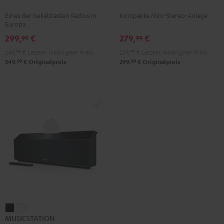
Mint
Night
Schwarz
Eines der beliebtesten Radios in
Kompakte Mini-Stereo-Anlage
Green
Black
Europa.
299,
€
279,
€
99
99
249,
99
€
Letzter niedrigster Preis
229,
99
€
Letzter niedrigster Preis
99
99
349,
€
Originalpreis
299,
€
Originalpreis
MUSICSTATION
MUSICSTATION
MUSICSTATION
Schwarz
Weiß