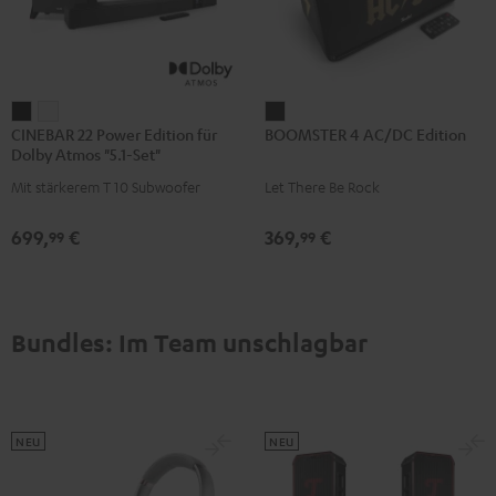
CINEBAR
CINEBAR
BOOMSTER
CINEBAR 22 Power Edition für
BOOMSTER 4 AC/DC Edition
22
22
4
Dolby Atmos "5.1-Set"
Power
Power
AC/DC
Mit stärkerem T 10 Subwoofer
Let There Be Rock
Edition
Edition
Edition
für
für
Night
699,
€
369,
€
99
99
Dolby
Dolby
Black
Atmos
Atmos
"5.1-
"5.1-
Set"
Set"
Bundles: Im Team unschlagbar
Schwarz
Weiß
NEU
NEU