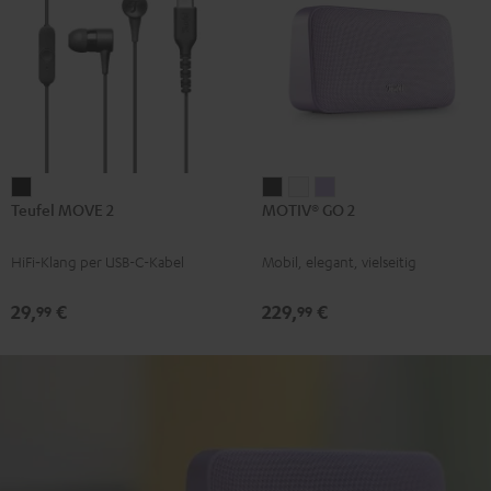
Teufel
MOTIV®
MOTIV®
MOTIV®
Teufel MOVE 2
MOTIV® GO 2
MOVE
GO
GO
GO
2
2
2
2
HiFi‑Klang per USB-C-Kabel
Mobil, elegant, vielseitig
Schwarz
Night
Silver
Soft
Black
White
Lavender
29,
€
229,
€
99
99