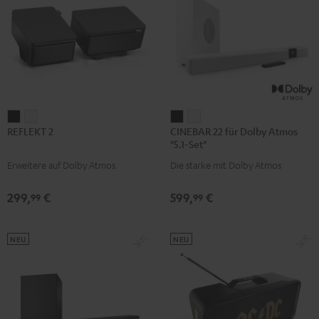
REFLEKT
REFLEKT
CINEBAR
CINEBAR
REFLEKT 2
CINEBAR 22 für Dolby Atmos
2
2
22
22
"5.1-Set"
Schwarz
Weiß
für
für
Erweitere auf Dolby Atmos
Die starke mit Dolby Atmos
Dolby
Dolby
Atmos
Atmos
299,
€
599,
€
99
99
"5.1-
"5.1-
Set"
Set"
Schwarz
Weiß
NEU
NEU