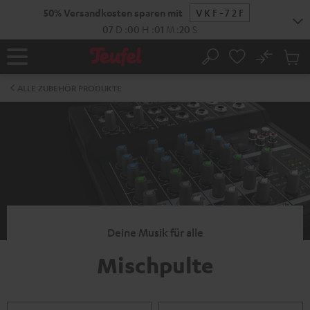
ZUM
50% Versandkosten sparen mit
VKF-72F
NHALT
RINGEN
07
D
:
00
H
:
01
M
:
19
S
No
Abs
Startseite
Suche
Artike
im
ALLE ZUBEHÖR PRODUKTE
Waren
Deine Musik für alle
Mischpulte