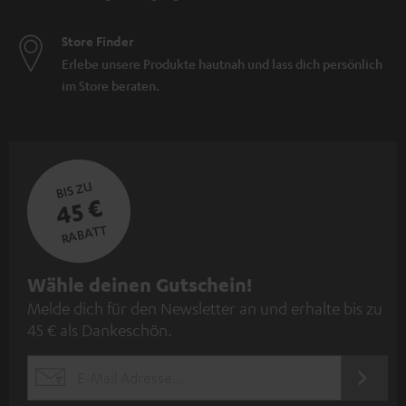
Store Finder
Erlebe unsere Produkte hautnah und lass dich persönlich
im Store beraten.
BIS ZU
45 €
RABATT
N
Wähle deinen Gutschein!
Melde dich für den Newsletter an und erhalte bis zu
e
45 € als Dankeschön.
w
s
JETZT
EMAIL
l
ANME