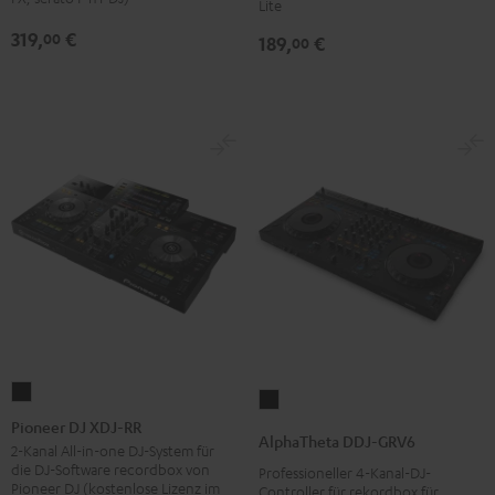
Lite
319,
€
00
189,
€
00
Pioneer
AlphaTheta
DJ
Pioneer DJ XDJ-RR
DDJ-
AlphaTheta DDJ-GRV6
XDJ-
2-Kanal All-in-one DJ-System für
GRV6
die DJ-Software recordbox von
Professioneller 4-Kanal-DJ-
RR
Schwarz
Pioneer DJ (kostenlose Lizenz im
Controller für rekordbox für