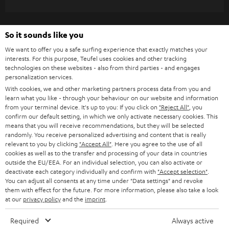
WIDGET
e
t
So it sounds like you
t
We want to offer you a safe surfing experience that exactly matches your
e
interests. For this purpose, Teufel uses cookies and other tracking
r
technologies on these websites - also from third parties - and engages
personalization services.
a
With cookies, we and other marketing partners process data from you and
n
learn what you like - through your behaviour on our website and information
Kategorien
from your terminal device. It's up to you: If you click on
"Reject All"
, you
m
confirm our default setting, in which we only activate necessary cookies. This
means that you will receive recommendations, but they will be selected
HEIMKINO
e
Unternehmen
randomly. You receive personalized advertising and content that is really
l
relevant to you by clicking
"Accept All"
. Here you agree to the use of all
HEIMKINO-KOMPLETTANLAGEN
cookies as well as to the transfer and processing of your data in countries
SUPPORT
d
Teufel Onlineshops
outside the EU/EEA. For an individual selection, you can also activate or
deactivate each category individually and confirm with
"Accept selection"
.
SOUNDBARS
u
KARRIERE
You can adjust all consents at any time under "Data settings" and revoke
DEUTSCHLAND
n
them with effect for the future. For more information, please also take a look
STEREO
at our
privacy policy
and the
imprint
.
PRESSE & MARKETING
g
ÖSTERREICH
SMART HOME
Required
Always active
GESCHÄFTSKUNDEN