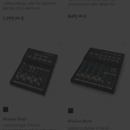
Schwarz
Lieferumfang) oder für autarken
iOS/Android oder Serato DJ Pro
Betrieb ohne Rechner
849,
€
00
1.199,
€
00
Mackie
Mackie
Mix5
Mix8
Mackie Mix5
Mackie Mix8
Schwarz
Schwarz
Hochwertiger 5-Kanal
Leistungsstarker 8-Kanal
Kompaktmixer mit rauscharmen