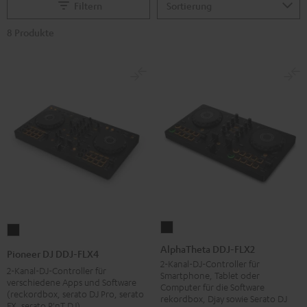
Filtern
8 Produkte
AlphaTheta
Pioneer
DDJ-
DJ
AlphaTheta DDJ-FLX2
Pioneer DJ DDJ-FLX4
FLX2
DDJ-
2-Kanal-DJ-Controller für
2-Kanal-DJ-Controller für
Smartphone, Tablet oder
Schwarz
FLX4
verschiedene Apps und Software
Computer für die Software
(reckordbox, serato DJ Pro, serato
Schwarz
rekordbox, Djay sowie Serato DJ
FX, serato P'nT DJ)