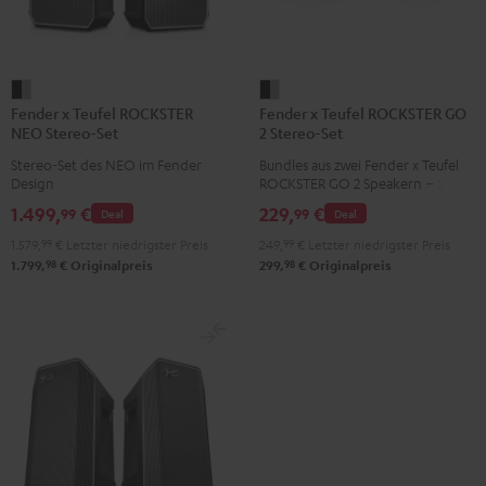
Fender
Fender
Fender x Teufel ROCKSTER
Fender x Teufel ROCKSTER GO
x
x
NEO Stereo-Set
2 Stereo-Set
Teufel
Teufel
Stereo-Set des NEO im Fender
Bundles aus zwei Fender x Teufel
ROCKSTER
ROCKSTER
Design
ROCKSTER GO 2 Speakern – zwei
NEO
GO
GO 2 spielen kabellos über
1.499,
€
229,
€
99
99
Deal
Deal
Bluetooth synchron in Stereo und
Stereo-
2
bringen noch mehr Pegel und
1.579,
99
€
Letzter niedrigster Preis
249,
99
€
Letzter niedrigster Preis
Set
Stereo-
Bass
98
98
1.799,
€
Originalpreis
299,
€
Originalpreis
Black
Set
&
Black
Steel
&
Steel