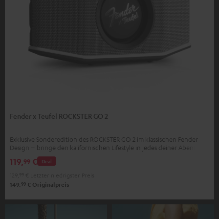
Fender x Teufel ROCKSTER GO 2
Exklusive Sonderedition des ROCKSTER GO 2 im klassischen Fender
Design – bringe den kalifornischen Lifestyle in jedes deiner Abenteuer
119,
€
99
Deal
129,
99
€
Letzter niedrigster Preis
99
149,
€
Originalpreis