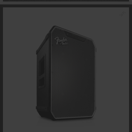
dass externe Inhalte angezeigt werden. Dabei können
personenbezogene Daten an Drittplattformen
übermittelt werden.
Weitere Informationen sind in der
Datenschutzerklärung unter I zu finden
.