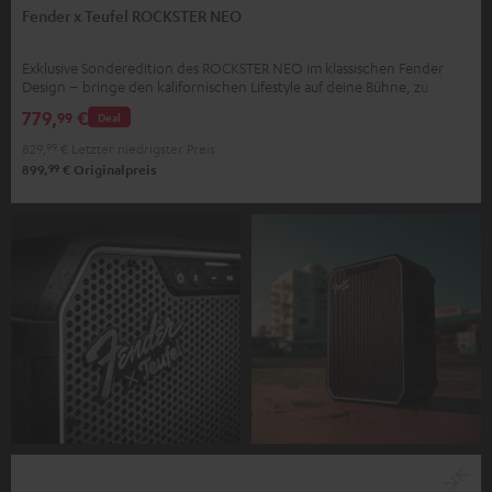
Fender x Teufel ROCKSTER NEO
Exklusive Sonderedition des ROCKSTER NEO im klassischen Fender
Design – bringe den kalifornischen Lifestyle auf deine Bühne, zu
deinen Partys, zu dir nach Hause
779,
€
99
Deal
829,
99
€
Letzter niedrigster Preis
99
899,
€
Originalpreis