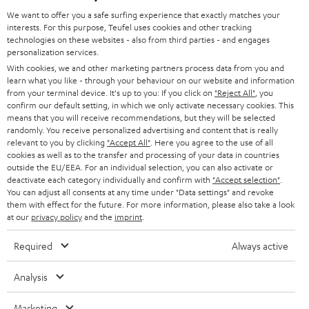
l
We want to offer you a safe surfing experience that exactly matches your
HEIMKINO-KOMPLETTANLAGEN
interests. For this purpose, Teufel uses cookies and other tracking
SUPPORT
d
Teufel Onlineshops
technologies on these websites - also from third parties - and engages
personalization services.
SOUNDBARS
u
KARRIERE
With cookies, we and other marketing partners process data from you and
DEUTSCHLAND
n
learn what you like - through your behaviour on our website and information
STEREO
PRESSE & MARKETING
from your terminal device. It's up to you: If you click on
"Reject All"
, you
g
confirm our default setting, in which we only activate necessary cookies. This
ÖSTERREICH
SMART HOME
means that you will receive recommendations, but they will be selected
GESCHÄFTSKUNDEN
randomly. You receive personalized advertising and content that is really
relevant to you by clicking
"Accept All"
. Here you agree to the use of all
SCHWEIZ
BLUETOOTH-LAUTSPRECHER
PARTNERPROGRAMM
cookies as well as to the transfer and processing of your data in countries
outside the EU/EEA. For an individual selection, you can also activate or
KOPFHÖRER
deactivate each category individually and confirm with
"Accept selection"
.
NIEDERLANDE
BLOG
You can adjust all consents at any time under "Data settings" and revoke
them with effect for the future. For more information, please also take a look
BLUETOOTH-KOPFHÖRER
NEWSLETTER
at our
privacy policy
and the
imprint
.
BELGIEN
STEREOANLAGEN
STORES
Required
Always active
FRANKREICH
LAUTSPRECHER
DEINE VORTEILE BEI TEUFEL
Analysis
POLEN
ULTIMA-SERIE
TEUFEL STORY
Marketing