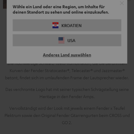
Wähle ein Land oder eine Region, um Inhalte für
deinen Standort zu sehen und online einzukaufen.
KROATIEN
Modern Sound, Retro-Design
USA
Lass dich von der Seele Kaliforniens inspirieren
Anderes Land auswählen
Die hochwertige Schwarz-Weiß-Kombination, die die berühmten
Kurven der Fender Stratocaster®, Telecaster® und Jazzmaster®
betont, findet sich im umlaufenden Frame der Lautsprecher wieder.
Das verchromte Logo hat mit seiner typischen Schrägstellung seine
Heritage in den Fender Amps.
Vervollständigt wird der Look mit jeweils einem Fender x Teufel
Plektrum sowie den Original Fender Gitarrengurten beim CROSS und
GO 2.