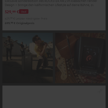
Exklusive Sonderedition des ROCKSTER AIR 2 im klassischen Fender
Design – bringe den kalifornischen Lifestyle auf deine Bühne, zu
deinen Partys, zu dir nach Hause
529,
€
99
Deal
629,
99
€
Letzter niedrigster Preis
99
699,
€
Originalpreis