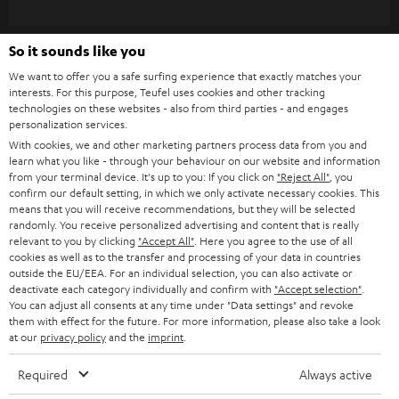
bedeuten, wenn man es bislang noch nicht kannte. Kopfhörer geben
WIDGET
e
üblicherweise Stereo-Sound aus über einen kleinen Lautsprecher für jedes
Ohr. Durch sogenannte psychoakustische Effekte ist es aber möglich, auch
t
So it sounds like you
mit nur zwei Klangquellen einen zumindest in der menschlichen
t
Wahrnehmung erzeugten –
. Schallwellen
Raumklang wiederzugeben
We want to offer you a safe surfing experience that exactly matches your
lassen sich durch Laufzeit- und Pegelunterschiede so modellieren, dass
interests. For this purpose, Teufel uses cookies and other tracking
e
technologies on these websites - also from third parties - and engages
auch Kopfhörer mit je einem Lautsprecher pro Seite (meist sogenannten
r
personalization services.
Treibern) einen
räumlich differenziertes Klangbild
erzeugen können. Auch
ein Gaming-Headset kann Raumklang erzeugen. Um solche Effekte zu
With cookies, we and other marketing partners process data from you and
a
learn what you like - through your behaviour on our website and information
ermöglichen, muss das Gaming-Headset entsprechende Codecs
n
from your terminal device. It's up to you: If you click on
"Reject All"
, you
unterstützen. Das funktioniert am besten, wenn im Gaming-Headset selbst
Kategorien
confirm our default setting, in which we only activate necessary cookies. This
(oder im Kabel) eine kleine Soundkarte integriert ist, die den Surround-
m
means that you will receive recommendations, but they will be selected
Sound simuliert. Das hat den zusätzlichen Vorteil, dass damit auch der
randomly. You receive personalized advertising and content that is really
HEIMKINO
e
Soundchip auf dem Mainboard des Computers
entlastet wird.
Unternehmen
relevant to you by clicking
"Accept All"
. Here you agree to the use of all
l
cookies as well as to the transfer and processing of your data in countries
Wir verbinde ich mein Gaming Headset mit meiner
HEIMKINO-KOMPLETTANLAGEN
outside the EU/EEA. For an individual selection, you can also activate or
SUPPORT
d
Teufel Onlineshops
Konsole?
deactivate each category individually and confirm with
"Accept selection"
.
You can adjust all consents at any time under "Data settings" and revoke
SOUNDBARS
u
Die einfachste und beste Variante bei Playstation und Xbox ist über den
KARRIERE
them with effect for the future. For more information, please also take a look
DEUTSCHLAND
Miniklinken Anschluss am Controller selbst. Hierfür eignen sich auch
n
at our
privacy policy
and the
imprint
.
STEREO
kabelgebundene In-Ear Kopfhörer mit Mikrofon. Wenn du eine Nintendo
PRESSE & MARKETING
g
Switch besitzt, kannst du die Kopfhörer entweder an der Switch selbst
ÖSTERREICH
Required
Always active
anschließen, oder aber auch an einem entsprechenden Controller (separat
SMART HOME
GESCHÄFTSKUNDEN