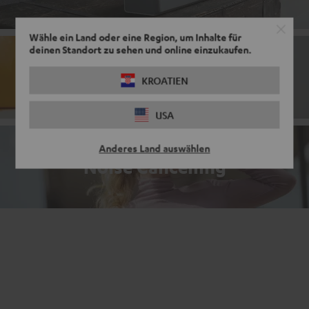
Wähle ein Land oder eine Region, um Inhalte für
deinen Standort zu sehen und online einzukaufen.
Bluetooth-Kopfhörer
KROATIEN
USA
Anderes Land auswählen
Noise Cancelling