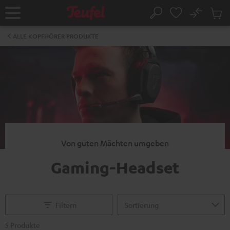
ZUM
NHALT
No
Abs
Startseite
Suche
RINGEN
Artike
im
ALLE KOPFHÖRER PRODUKTE
Waren
Von guten Mächten umgeben
Gaming-Headset
Filtern
5 Produkte