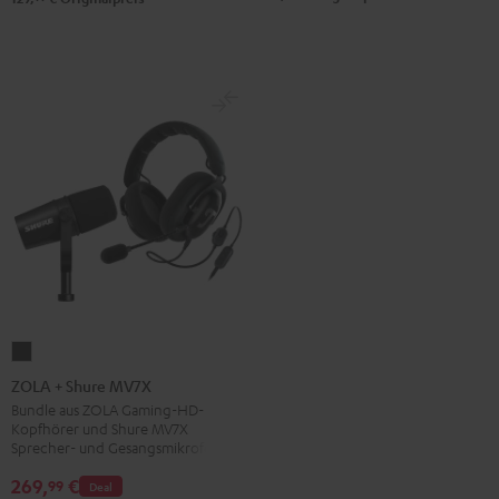
ZOLA
+
ZOLA + Shure MV7X
Shure
Bundle aus ZOLA Gaming-HD-
Kopfhörer und Shure MV7X
MV7X
Sprecher- und Gesangsmikrofon
Dark
269,
€
99
Gray
Deal