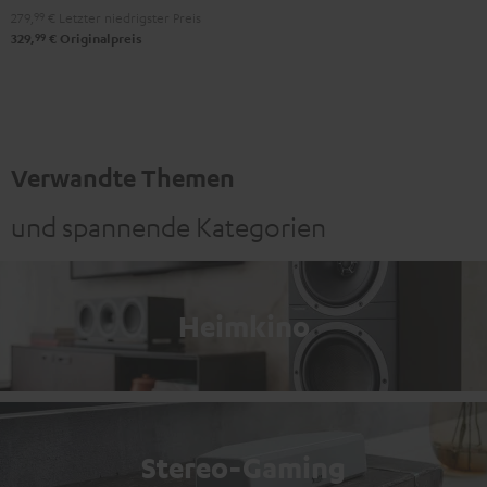
279,
99
€
Letzter niedrigster Preis
99
329,
€
Originalpreis
Verwandte Themen
und spannende Kategorien
Heimkino
Stereo-Gaming