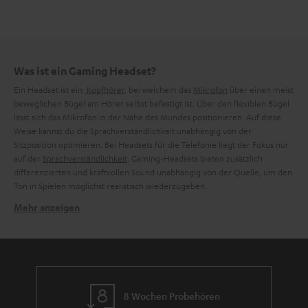
Was ist ein Gaming Headset?
Ein Headset ist ein
Kopfhörer
, bei welchem das
Mikrofon
über einen meist
beweglichen Bügel am Hörer selbst befestigt ist. Über den flexiblen Bügel
lässt sich das Mikrofon in der Nähe des Mundes positionieren. Auf diese
Weise kannst du die Sprachverständlichkeit unabhängig von der
Sitzposition optimieren. Bei Headsets für die Telefonie liegt der Fokus nur
auf der
Sprachverständlichkeit
. Gaming-Headsets bieten zusätzlich
differenzierten und kraftvollen Sound unabhängig von der Quelle, um den
Ton in Spielen möglichst realistisch wiederzugeben.
Mehr anzeigen
Was macht ein gutes Gaming Headset aus?
Ein gutes Mikrofon und differenzierter Klang sind die Hauptmerkmale
eines guten Gaming-Headsets. Ebenfalls sollte der Sound nicht zu
basslastig sein, schließlich ist für jeden Gamer wichtig, im entscheidenden
Moment zu hören, aus welcher Richtung sich der Gegner nähert. Ein
weiterer wichtiger Faktor ist der Tragekomfort.Gaming-Sessions können
8 Wochen Probehören
gut und gerne mehrere Stunden dauern. Fehlender Tragekomfort und