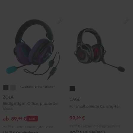
+ weitere Farbvariationen
ZOLA
ZOLA
CAGE
Dark
Light
Schwarz
ZOLA
CAGE
Gray
Gray
Einzigartig im Office, präzise bei
Für ambitionierte Gaming-Fans
Musik
99,
€
99
ab
89,
€
99
Deal
99,
99
€
Letzter niedrigster Preis
99,
99
€
Letzter niedrigster Preis
99
169,
€
Originalpreis
99
129,
€
Originalpreis