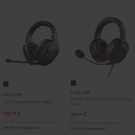
CAGE
CAGE
ONE
PRO
CAGE ONE
CAGE PRO
Night
Night
Dein Einstieg in amtlichen Gaming-
Unser bestes Gaming-Headset
Sound
Black
Black
139,
€
99
49,
€
99
119,
99
€
Letzter niedrigster Preis
49,
99
€
Letzter niedrigster Preis
99
199,
€
Originalpreis
99
79,
€
Originalpreis