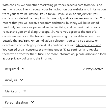
n
STEREO
With cookies, we and other marketing partners process data from you and
PRESSE & MARKETING
g
learn what you like - through your behaviour on our website and information
ÖSTERREICH
SMART HOME
from your terminal device. It's up to you: If you click on
"Reject All"
, you
GESCHÄFTSKUNDEN
confirm our default setting, in which we only activate necessary cookies. This
means that you will receive recommendations, but they will be selected
SCHWEIZ
BLUETOOTH-LAUTSPRECHER
PARTNERPROGRAMM
randomly. You receive personalized advertising and content that is really
relevant to you by clicking
"Accept All"
. Here you agree to the use of all
KOPFHÖRER
cookies as well as to the transfer and processing of your data in countries
NIEDERLANDE
BLOG
outside the EU/EEA. For an individual selection, you can also activate or
deactivate each category individually and confirm with
"Accept selection"
.
BLUETOOTH-KOPFHÖRER
NEWSLETTER
You can adjust all consents at any time under "Data settings" and revoke
BELGIEN
them with effect for the future. For more information, please also take a look
STEREOANLAGEN
at our
privacy policy
and the
imprint
.
STORES
FRANKREICH
LAUTSPRECHER
Required
Always active
DEINE VORTEILE BEI TEUFEL
POLEN
ULTIMA-SERIE
Analysis
TEUFEL STORY
Technische Änderungen, Tippfehler und Irrtum vorbehalten. Das auf unseren
IN-EAR-KOPFHÖRER
Marketing
SPANIEN
UNSER MANAGEMENT
Fotos abgebildete Zubehör ist nicht im Lieferumfang enthalten. Etwaige
Entsorgungsgebühren für Batterien sind im Preis inbegriffen.
FANSHOP
Personalization
NACHHALTIGKEIT
ITALIEN
©2026 Lautsprecher Teufel GmbH - All rights reserved.