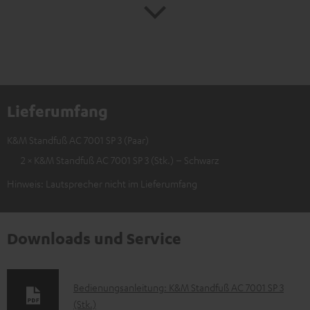
Lieferumfang
K&M Standfuß AC 7001 SP 3 (Paar)
2 × K&M Standfuß AC 7001 SP 3 (Stk.) – Schwarz
Hinweis: Lautsprecher nicht im Lieferumfang
Downloads und Service
D
Bedienungsanleitung: K&M Standfuß AC 7001 SP 3
(Stk.)
o