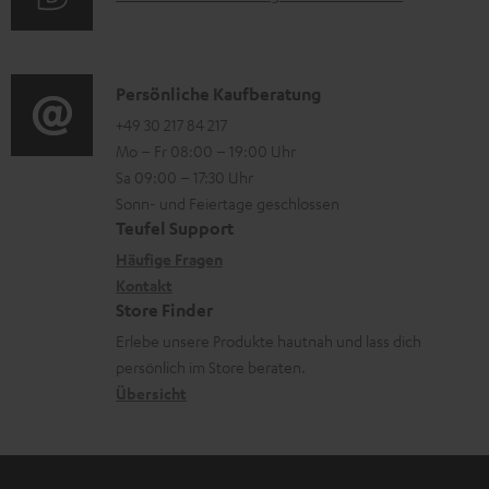
n
r
i
u
t
m
o
d
e
a
n
i
K
Persönliche Kaufberatung
r
t
e
o
o
+49 30 217 84 217
l
i
n
Mo – Fr 08:00 – 19:00 Uhr
-
n
a
o
z
Sa 09:00 – 17:30 Uhr
L
t
d
n
u
Sonn- und Feiertage geschlossen
e
a
e
e
Teufel Support
m
x
k
n
n
Häufige Fragen
V
i
Kontakt
t
z
e
Store Finder
k
d
u
r
Erlebe unsere Produkte hautnah und lass dich
o
a
r
s
persönlich im Store beraten.
n
t
G
Übersicht
a
e
a
n
n
r
d