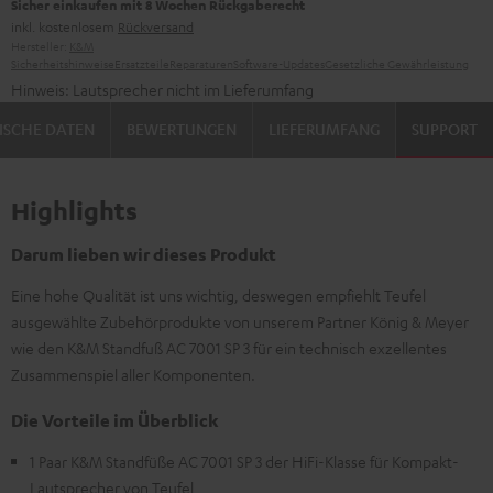
Sicher einkaufen mit 8 Wochen Rückgaberecht
inkl. kostenlosem
Rückversand
Hersteller:
K&M
Sicherheitshinweise
Ersatzteile
Reparaturen
Software-Updates
Gesetzliche Gewährleistung
Hinweis: Lautsprecher nicht im Lieferumfang
ISCHE DATEN
BEWERTUNGEN
LIEFERUMFANG
SUPPORT
Highlights
Darum lieben wir dieses Produkt
Eine hohe Qualität ist uns wichtig, deswegen empfiehlt Teufel
ausgewählte Zubehörprodukte von unserem Partner König & Meyer
wie den K&M Standfuß AC 7001 SP 3 für ein technisch exzellentes
Zusammenspiel aller Komponenten.
Die Vorteile im Überblick
1 Paar K&M Standfüße AC 7001 SP 3 der HiFi-Klasse für Kompakt-
Lautsprecher von Teufel