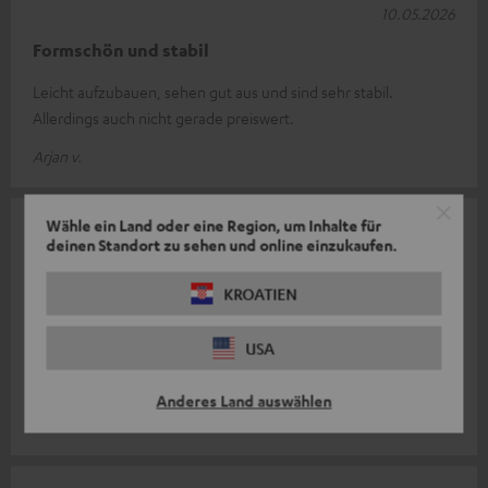
10.05.2026
Formschön und stabil
Leicht aufzubauen, sehen gut aus und sind sehr stabil.
Allerdings auch nicht gerade preiswert.
Arjan v.
Wähle ein Land oder eine Region, um Inhalte für
06.05.2026
deinen Standort zu sehen und online einzukaufen.
Wundervoll
KROATIEN
Durch das schlichte Design und die durchdachte
Aussparungen für Kabel und Abstand der Füße zum Boden ist
USA
das ein sehr passendes Produkt für
Komplette Bewertung lesen
Anderes Land auswählen
Bastian B.