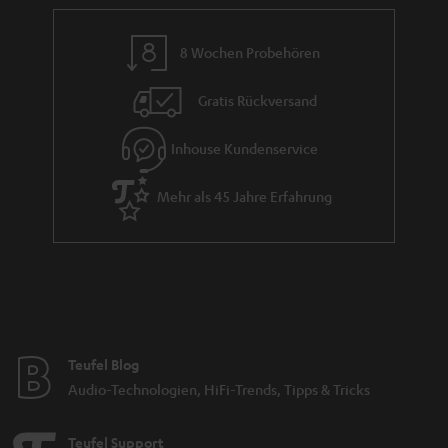
a
n
8 Wochen Probehören
t
i
Gratis Rückversand
e
Inhouse Kundenservice
Mehr als 45 Jahre Erfahrung
Teufel Blog
Audio-Technologien, HiFi-Trends, Tipps & Tricks
Teufel Support