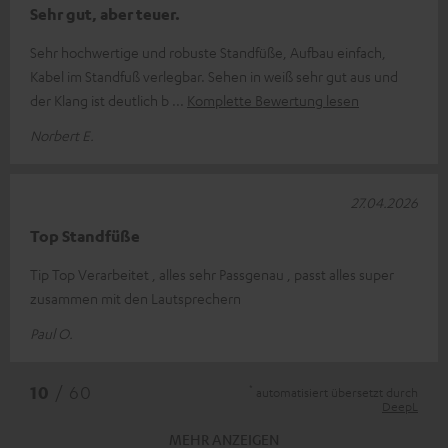
Sehr gut, aber teuer.
Sehr hochwertige und robuste Standfüße, Aufbau einfach,
Kabel im Standfuß verlegbar. Sehen in weiß sehr gut aus und
der Klang ist deutlich b
Komplette Bewertung lesen
Norbert E.
27.04.2026
Top Standfüße
Tip Top Verarbeitet , alles sehr Passgenau , passt alles super
zusammen mit den Lautsprechern
Paul O.
*
10
/ 60
automatisiert übersetzt durch
DeepL
MEHR ANZEIGEN