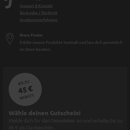
Support & Kontakt
Rückgabe / Rücktritt
Sendungsverfolgung
Store Finder
Erlebe unsere Produkte hautnah und lass dich persönlich
im Store beraten.
BIS ZU
45 €
RABATT
N
Wähle deinen Gutschein!
Melde dich für den Newsletter an und erhalte bis zu
e
45 € als Dankeschön.