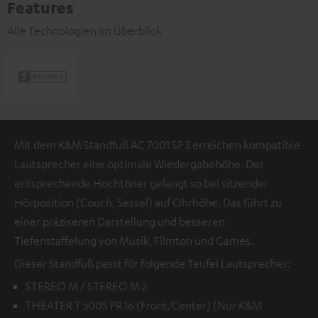
Features
Alle Technologien im Überblick
Mit dem K&M Standfuß AC 7001 SP 3 erreichen kompatible
Lautsprecher eine optimale Wiedergabehöhe. Der
entsprechende Hochtöner gelangt so bei sitzender
Hörposition (Couch, Sessel) auf Ohrhöhe. Das führt zu
einer präziseren Darstellung und besseren
Tiefenstaffelung von Musik, Filmton und Games.
Dieser Standfuß passt für folgende Teufel Lautsprecher:
STEREO M / STEREO M 2
THEATER T 500S FR 16 (Front/Center) (Nur K&M