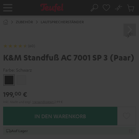
ZUM
NHALT
No
Abs
Startseite
Suche
RINGEN
Artike
im
ZUBEHÖR
LAUTSPRECHERSTÄNDER
Waren
(60)
K&M Standfuß AC 7001 SP 3 (Paar)
Farbe:
Schwarz
Schwarz
Weiß
199,
€
00
Inkl. MwSt
und zzgl.
Versandkosten
2,99 €
IN DEN WARENKORB
Auf Lager