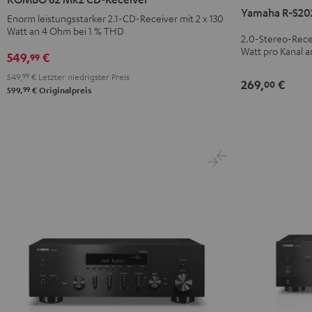
Mk2
Yamaha R-S20
S202D
Enorm leistungsstarker 2.1-CD-Receiver mit 2 x 130
CD-
Watt an 4 Ohm bei 1 % THD
Schwarz
2.0-Stereo-Recei
Receiver
Watt pro Kanal a
549,
€
99
Night
Black
549,
99
€
Letzter niedrigster Preis
269,
€
00
99
599,
€
Originalpreis