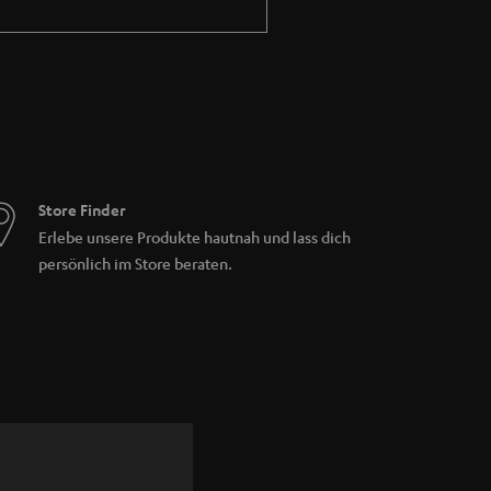
n Bedienelementen lassen sich mühelos
, fortschrittliche Technologie und besten
ind integriert. Um besten Klang von Vinyl zu
Store Finder
 Vorverstärker notwendig).
Erlebe unsere Produkte hautnah und lass dich
persönlich im Store beraten.