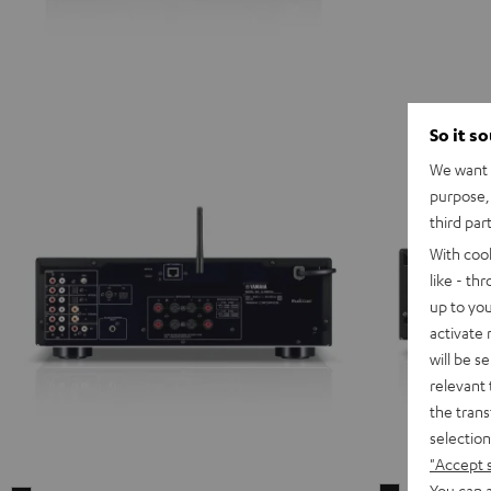
So it s
We want t
purpose, 
third par
With coo
like - th
up to you
activate
will be s
relevant 
the trans
selection
"Accept 
You can a