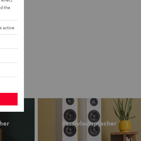
d the
s active
her
Passivlautsprecher