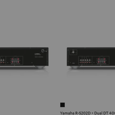
Yamaha
R-
Yamaha R-S202D + Dual DT 40