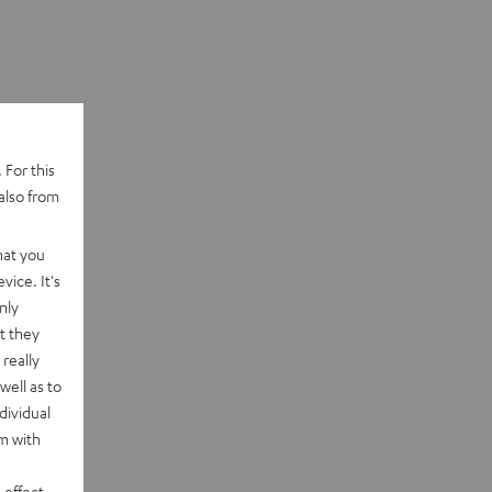
 For this
also from
hat you
vice. It's
nly
t they
really
well as to
dividual
rm with
 effect