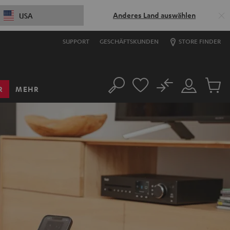
Anderes Land auswählen
USA
SUPPORT
GESCHÄFTSKUNDEN
STORE FINDER
No
R
MEHR
Suche
Mein
Artikel
Konto
im
Warenk