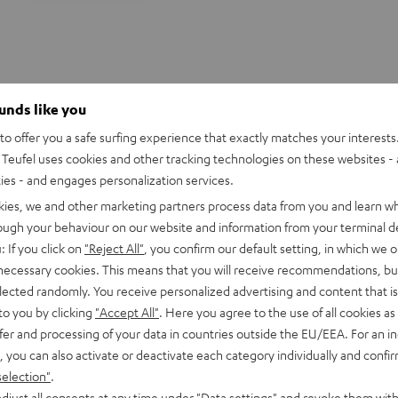
ounds like you
o offer you a safe surfing experience that exactly matches your interests.
Teufel uses cookies and other tracking technologies on these websites - 
ties - and engages personalization services.
kies, we and other marketing partners process data from you and learn w
rough your behaviour on our website and information from your terminal de
: If you click on
"Reject All"
, you confirm our default setting, in which we o
 necessary cookies. This means that you will receive recommendations, bu
elected randomly. You receive personalized advertising and content that is 
to you by clicking
"Accept All"
. Here you agree to the use of all cookies as 
fer and processing of your data in countries outside the EU/EEA. For an in
, you can also activate or deactivate each category individually and confi
selection"
.
djust all consents at any time under "Data settings" and revoke them with