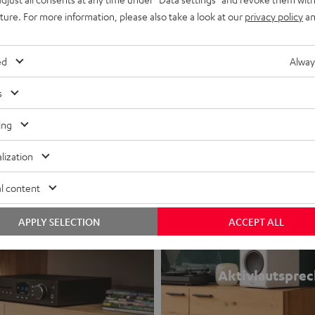
uture. For more information, please also take a look at our
privacy policy
an
00A
ver der Spitzenklasse mit 100 Watt
Ohm (bei 20 - 20000 Hz, 0.07 %
ed
Alway
s
ing
lization
l content
APPLY SELECTION
ACCEPT ALL
Aktivlautsprec