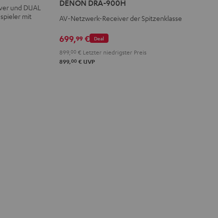
DENON DRA-900H
iver und DUAL
900H
spieler mit
AV-Netzwerk-Receiver der Spitzenklasse
Schwarz
699,
€
99
Deal
899,
00
€
Letzter niedrigster Preis
00
899,
€
UVP