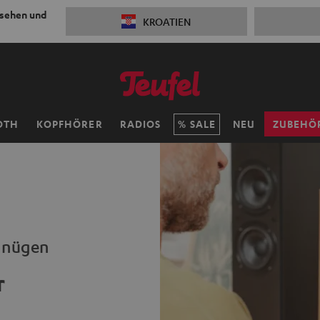
 sehen und
KROATIEN
OTH
KOPFHÖRER
RADIOS
SALE
NEU
ZUBEHÖ
rgnügen
r