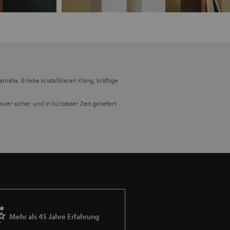
ha. Erlebe kristallklaren Klang, kräftige
ver sicher und in kürzester Zeit geliefert
ipiert, dass deine Musik mit
ynamisch und lassen dich komplett ins
en und solltest du überwältigt sein von der
t, um eine nahtlose Verbindung zu deinen
Mehr als 45 Jahre Erfahrung
te mühelos an. Genieße den Komfort