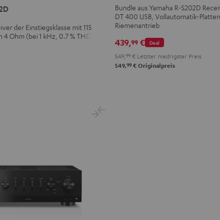
S202D
Bundle aus Yamaha R-S202D Rece
2D
DT 400 USB, Vollautomatik-Platten
+
Riemenantrieb
ver der Einstiegsklasse mit 115
Dual
n 4 Ohm (bei 1 kHz, 0.7 % THD)
DT
439,
€
99
Deal
400
549,
99
€
Letzter niedrigster Preis
USB
99
549,
€
Originalpreis
Schwarz