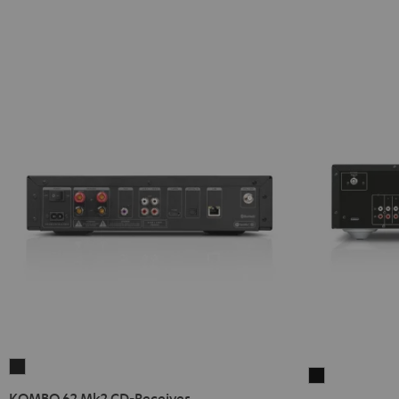
KOMBO
Yamaha
62
KOMBO 62 Mk2 CD-Receiver
R-