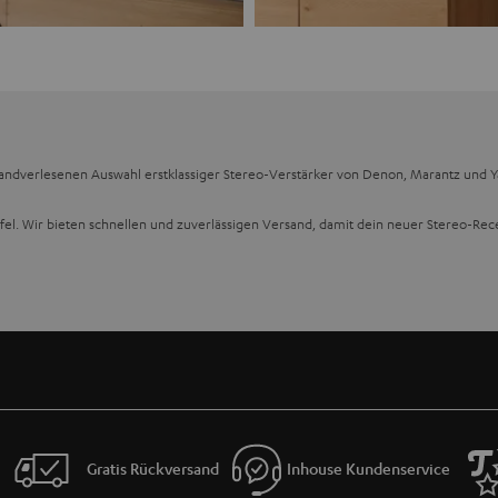
ndverlesenen Auswahl erstklassiger Stereo-Verstärker von Denon, Marantz und Yama
el. Wir bieten schnellen und zuverlässigen Versand, damit dein neuer Stereo-Recei
alität
nd tauche ein in eine Welt des überragenden Sounds. Stereo-Receiver sind so konz
m Leben erweckt wird. Filme und Spiele klingen dank hochperformanter Endstufen d
nseren
3-Wege-Lautsprechern
erwacht deine geliebte Vinyl-Sammlung zu neuem Leb
er-Sets
mit aufeinander abgestimmten Komponenten.
Gerät
er von Denon, Marantz und Yamaha sind mit der neuesten Technologie ausgestatte
Gratis Rückversand
Inhouse Kundenservice
ingswiedergabelisten kabellos über
WLAN
oder
Bluetooth
und schließe deine Gerä