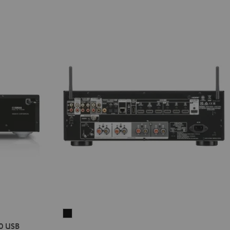
DENON
0 USB
DRA-