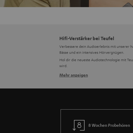
Hifi-Verstärker bei Teufel
Verbessere dein Audioerlebnis mit unserer ha
Bässe und ein intensives Hörvergnügen.
Hol dir die neueste Audiotechnologie mit Teuf
wird.
Mehr anzeigen
Tauche ein in überragende Klangqu
Verabschiede dich von mittelmäßigem Klang u
unvergleichlicher Klarheit und Präzision zu
Geschehen eintauchen. In Verbindung mit u
Auswahl, findest du bei uns auch
Plattenspiel
Nahtlose Konnektivität für jedes 
Konnektivität leicht gemacht! Stereo-Receiv
8 Wochen Probehören
Lieblingsgeräten herzustellen. Streame Liebl