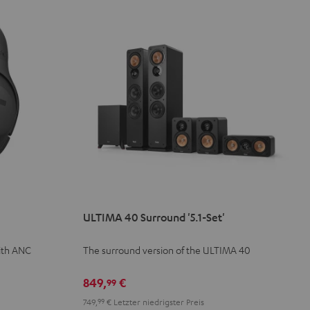
ULTIMA 40 Surround '5.1-Set'
ith ANC
The surround version of the ULTIMA 40
849,
€
99
749,
99
€
Letzter niedrigster Preis