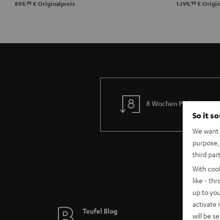
99
99
899,
€
Originalpreis
1.199,
€
Origin
8 Wochen Probehören
So it s
We want t
purpose, 
third par
With coo
like - th
up to you
activate
Teufel Blog
will be s