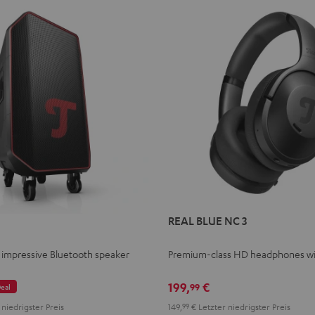
REAL BLUE NC 3
 impressive Bluetooth speaker
Premium-class HD headphones w
199,
€
99
eal
niedrigster Preis
149,
99
€
Letzter niedrigster Preis