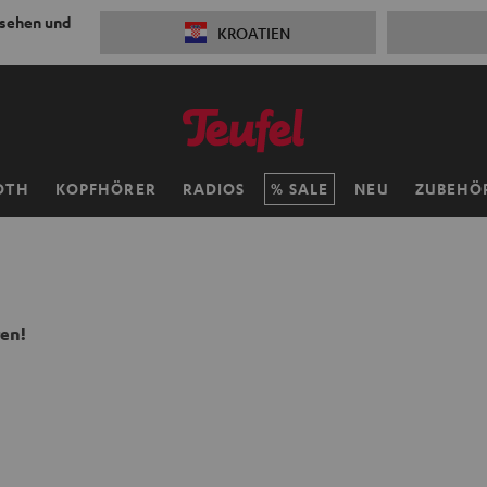
 sehen und
KROATIEN
OTH
KOPFHÖRER
RADIOS
SALE
NEU
ZUBEHÖ
ren!
n