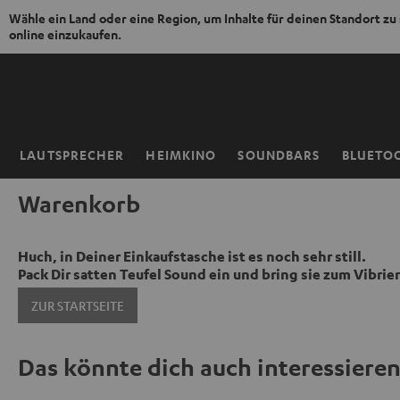
Wähle ein Land oder eine Region, um Inhalte für deinen Standort zu
online einzukaufen.
ZUM
NHALT
RINGEN
LAUTSPRECHER
HEIMKINO
SOUNDBARS
BLUETO
Startseite
Warenkorb
Huch, in Deiner Einkaufstasche ist es noch sehr still.
Pack Dir satten Teufel Sound ein und bring sie zum Vibrie
ZUR STARTSEITE
Das könnte dich auch interessiere