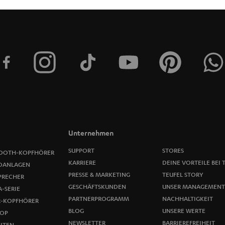
t
t
e
r
a
n
m
Unternehmen
e
SUPPORT
STORES
OOTH-KOPFHÖRER
KARRIERE
DEINE VORTEILE BEI 
OANLAGEN
l
PRESSE & MARKETING
TEUFEL STORY
PRECHER
GESCHÄFTSKUNDEN
UNSER MANAGEMENT
-SERIE
d
PARTNERPROGRAMM
NACHHALTIGKEIT
R-KOPFHÖRER
u
BLOG
UNSERE WERTE
OP
NEWSLETTER
BARRIEREFREIHEIT
ITEN