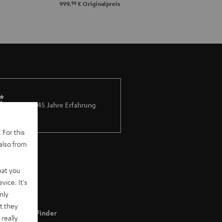
99
999,
€
Originalpreis
Mehr als 45 Jahre Erfahrung
 For this
also from
hat you
vice. It's
nly
t they
Store Finder
really