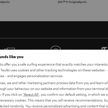
99
alpreis
229,
€
Originalpreis
Gratis Rückversand
Inhouse Kundenservice
ounds like you
o offer you a safe surfing experience that exactly matches your interests.
Teufel uses cookies and other tracking technologies on these websites - 
ties - and engages personalization services.
kies, we and other marketing partners process data from you and learn w
rough your behaviour on our website and information from your terminal de
: If you click on
"Reject All"
, you confirm our default setting, in which we o
 necessary cookies. This means that you will receive recommendations, bu
Teufel Support
elected randomly. You receive personalized advertising and content that is 