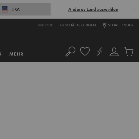
Anderes Land auswählen
USA
SUPPORT
GESCHÄFTSKUNDEN
STORE FINDER
No
R
MEHR
Suche
Mein
Artikel
Konto
im
Warenk