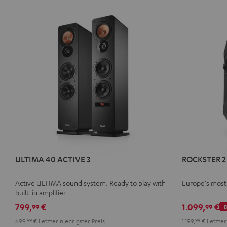
ULTIMA 40 ACTIVE 3
ROCKSTER 2
Active ULTIMA sound system. Ready to play with
Europe's most
built-in amplifier
799,
€
1.099,
€
99
99
D
699,
99
€
Letzter niedrigster Preis
1.199,
99
€
Letzter 