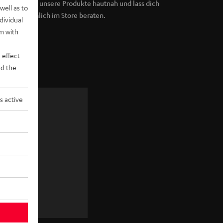
Erlebe unsere Produkte hautnah und lass dich
well as to
persönlich im Store beraten.
dividual
rm with
 effect
d the
s active
zu
JETZT
ANMELDEN