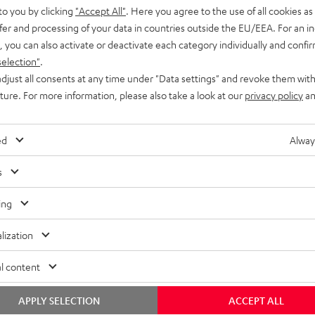
icks
Support & Kontakt
to you by clicking
"Accept All"
. Here you agree to the use of all cookies as 
Rückgabe / Rücktritt
fer and processing of your data in countries outside the EU/EEA. For an in
Sendungsverfolgung
, you can also activate or deactivate each category individually and confi
selection"
.
djust all consents at any time under "Data settings" and revoke them with
uture. For more information, please also take a look at our
privacy policy
an
ed
Alway
N
Wähle deinen Gutschein!
s
Melde dich für den Newsletter an und erhalte bis 
€
e
45 € als Dankeschön.
ing
TT
w
lization
EMAIL
s
WIDGET
l content
l
e
APPLY SELECTION
ACCEPT ALL