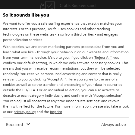
mindestens einen separaten AUX-In Anschluss für externe Geräte, wie den
Gratis Rückversand
geliebten alten Kasettenspieler. Ebenfalls ist ein USB-Anschluss für USB-
Sticks vorhanden. Alle Teufel Verstärker wurdden nochmals mit
So it sounds like you
verbesserten Radiomodulen für den FM/UKW-Radio Empfang ausgestattet
Inhouse Kundenservice
We want to offer you a safe surfing experience that exactly matches your
und ein digitales Empfangsmodul für DAB+ Wiedergabe und ein Bluetooth
interests. For this purpose, Teufel uses cookies and other tracking
Chip wurden integriert.
Mehr als 45 Jahre Erfahrung
technologies on these websites - also from third parties - and engages
Ganz egal ob du einen retro Tag mit deinen Vinylscheiben oder aber
personalization services.
einfach nur ein wenig Radio hören möchtest. Unsere Kombo CD-Player
With cookies, we and other marketing partners process data from you and
erfüllen jeden Musikwunsch und wenn dieser kabellos übertragen werden
learn what you like - through your behaviour on our website and information
soll, reicht es aus einfach Bluetooth im Smartphone oder Tablet zu nutzen.
from your terminal device. It's up to you: If you click on
"Reject All"
, you
confirm our default setting, in which we only activate necessary cookies. This
Ebenfalls haben unsere ULTIMA 20 KOMBO 2, sowie der KB 62 CR (ET)
means that you will receive recommendations, but they will be selected
auch einen separaten Anschluss für deine Kopfhörer integriert. Die Kombo
randomly. You receive personalized advertising and content that is really
Serie kann man in drei Kategorien unterteilen:
relevant to you by clicking
"Accept All"
. Here you agree to the use of all
für kleine Räume von bis zu 20m² empfehlen wir unsere KOMBO 11
cookies as well as to the transfer and processing of your data in countries
Teufel Blog
mit den VT 11 Lautsprechern. USB und ein zusätzlicher Stereo-Cinch
outside the EU/EEA. For an individual selection, you can also activate or
Audio-Technologien, HiFi-Trends, Tipps & Tricks
(Aux In) Eingang, sowie Bluetooth und DAB+ Radio werden
deactivate each category individually and confirm with
"Accept selection"
.
unterstützt.
You can adjust all consents at any time under "Data settings" and revoke
them with effect for the future. For more information, please also take a look
für mittelgroße Räume von 20 - 30 m² empfehlen wir unsere ULTIMA
Teufel Support
at our
privacy policy
and the
imprint
.
20 KOMBO 2, diese verfügt auch über Bluetooth,USB, DAB +. Anders
Support & Kontakt
als bei der KOMBO 11 sind nochmals zusätzliche Cinch Eingänge (Aux
Rückgabe / Rücktritt
Required
Always active
In), ein separater Audioausgang (Rec Out), ein Kopfhöreranschluss
Sendungsverfolgung
(3,5mm Klinke), sowie ein Subwooferausgang für aktive externe