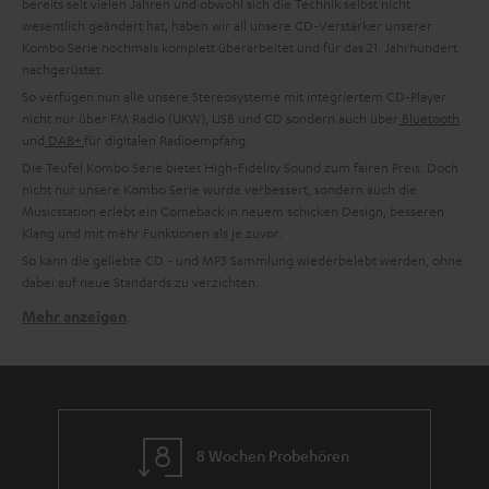
bereits seit vielen Jahren und obwohl sich die Technik selbst nicht
wesentlich geändert hat, haben wir all unsere CD-Verstärker unserer
Kombo Serie nochmals komplett überarbeitet und für das 21. Jahrhundert
nachgerüstet.
So verfügen nun alle unsere Stereosysteme mit integriertem CD-Player
nicht nur über FM Radio (UKW), USB und CD sondern auch über
Bluetooth
und
DAB+
für digitalen Radioempfang.
Die Teufel Kombo Serie bietet High-Fidelity Sound zum fairen Preis. Doch
nicht nur unsere Kombo Serie wurde verbessert, sondern auch die
Musicstation erlebt ein Comeback in neuem schicken Design, besseren
Klang und mit mehr Funktionen als je zuvor.
So kann die geliebte CD - und MP3 Sammlung wiederbelebt werden, ohne
dabei auf neue Standards zu verzichten.
Mehr anzeigen
Mehr Funktionen, besserer Sound
Selbstverständlich legen wir großen Wert auf Funktionalität und auch auf
Vielseitigkeit. Daher können unsere CD-Player problemlos Musik-CDs, CD-
R/CD-RWs und MP3s, WAV und WMA Dateien wiedergeben. So kannst du
auch deiner alten MP3 Sammlung auf CDs nochmal Leben einhauchen.
Aber auch weitere Anschlussmöglichkeiten sind bei unserer Kombo Serie
8 Wochen Probehören
keine Seltenheit, sondern die Regel. So verfügt jeder CD-Verstärker über