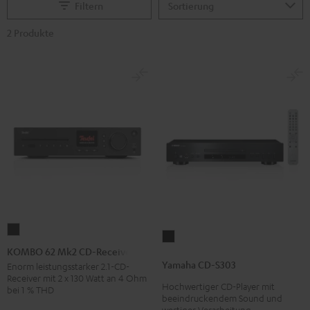
Filtern
2 Produkte
KOMBO
Yamaha
62
KOMBO 62 Mk2 CD-Receiver
CD-
Mk2
Yamaha CD-S303
Enorm leistungsstarker 2.1-CD-
S303
Receiver mit 2 x 130 Watt an 4 Ohm
CD-
Hochwertiger CD-Player mit
Schwarz
bei 1 % THD
Receiver
beeindruckendem Sound und
wertiger Verarbeitung