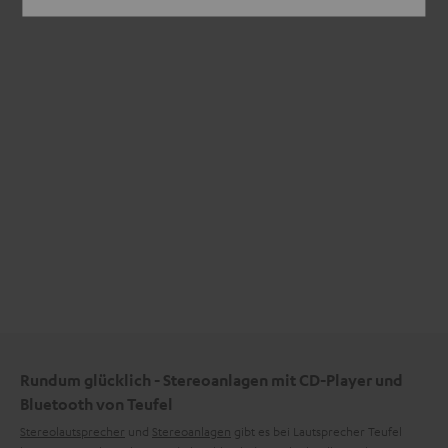
Rundum glücklich - Stereoanlagen mit CD-Player und
Bluetooth von Teufel
Stereolautsprecher
und
Stereoanlagen
gibt es bei Lautsprecher Teufel