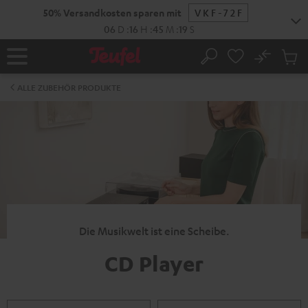
ZUM
50% Versandkosten sparen mit
VKF-72F
NHALT
RINGEN
06
D
:
16
H
:
45
M
:
19
S
No
Abs
Startseite
Suche
Artike
im
ALLE ZUBEHÖR PRODUKTE
Waren
Die Musikwelt ist eine Scheibe.
CD Player