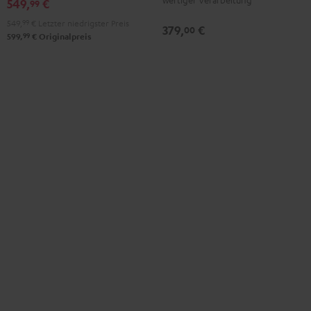
549,
€
99
Night
Black
549,
99
€
Letzter niedrigster Preis
379,
€
00
99
599,
€
Originalpreis