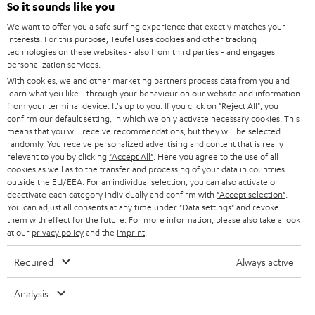
l
So it sounds like you
HEIMKINO-KOMPLETTANLAGEN
SUPPORT
d
Teufel Onlineshops
We want to offer you a safe surfing experience that exactly matches your
interests. For this purpose, Teufel uses cookies and other tracking
SOUNDBARS
u
KARRIERE
technologies on these websites - also from third parties - and engages
DEUTSCHLAND
personalization services.
n
STEREO
With cookies, we and other marketing partners process data from you and
PRESSE & MARKETING
g
learn what you like - through your behaviour on our website and information
ÖSTERREICH
SMART HOME
from your terminal device. It's up to you: If you click on
"Reject All"
, you
GESCHÄFTSKUNDEN
confirm our default setting, in which we only activate necessary cookies. This
means that you will receive recommendations, but they will be selected
SCHWEIZ
BLUETOOTH-LAUTSPRECHER
PARTNERPROGRAMM
randomly. You receive personalized advertising and content that is really
relevant to you by clicking
"Accept All"
. Here you agree to the use of all
KOPFHÖRER
cookies as well as to the transfer and processing of your data in countries
NIEDERLANDE
BLOG
outside the EU/EEA. For an individual selection, you can also activate or
deactivate each category individually and confirm with
"Accept selection"
.
BLUETOOTH-KOPFHÖRER
NEWSLETTER
You can adjust all consents at any time under "Data settings" and revoke
BELGIEN
them with effect for the future. For more information, please also take a look
STEREOANLAGEN
at our
privacy policy
and the
imprint
.
STORES
FRANKREICH
LAUTSPRECHER
Required
Always active
DEINE VORTEILE BEI TEUFEL
POLEN
ULTIMA-SERIE
Analysis
TEUFEL STORY