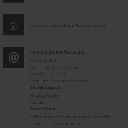
n
m
Q
e
f
a
s
r
o
t
u
A
Audio-Lexikon: Fachbegriffe schnell erklärt
r
i
n
u
m
o
t
d
a
n
e
i
K
Persönliche Kaufberatung
t
e
r
o
o
+49 30 217 84 217
i
n
l
Mo – Fr 08:00 – 19:00 Uhr
-
n
o
z
a
Sa 09:00 – 17:30 Uhr
L
t
n
u
Sonn- und Feiertage geschlossen
d
e
a
e
Teufel Support
m
e
x
k
n
Häufige Fragen
V
n
i
Kontakt
t
z
e
Store Finder
k
d
u
r
Erlebe unsere Produkte hautnah und lass dich
o
a
r
s
persönlich im Store beraten.