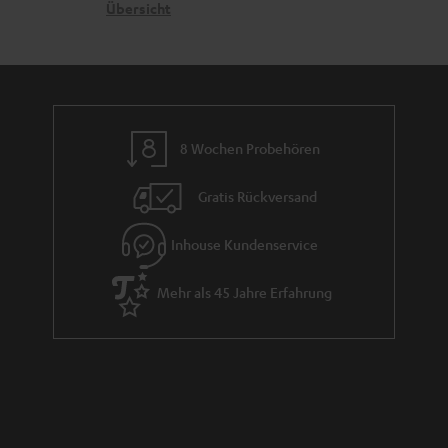
n
t
G
Übersicht
a
e
a
n
n
r
d
a
n
8 Wochen Probehören
t
i
Gratis Rückversand
e
Inhouse Kundenservice
Mehr als 45 Jahre Erfahrung