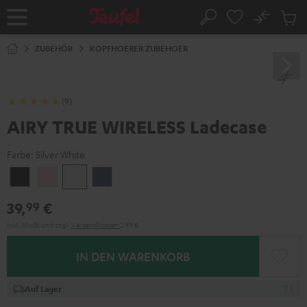
ZUM
NHALT
No
Abs
Startseite
Suche
RINGEN
Artike
im
ZUBEHÖR
KOPFHOERER ZUBEHOER
Waren
(9)
AIRY TRUE WIRELESS Ladecase
Farbe:
Silver White
Night
Pale
Silver
Steel
Black
Gold
White
Blue
39,
€
99
Inkl. MwSt
und zzgl.
Versandkosten
2,99 €
IN DEN WARENKORB
Auf Lager