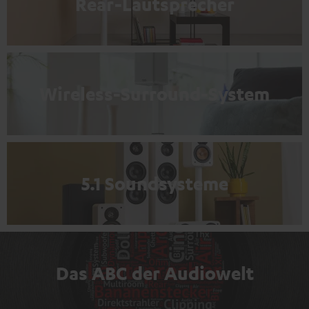
Rear-Lautsprecher
Wireless-Surround-System
5.1 Soundsysteme
Das ABC der Audiowelt