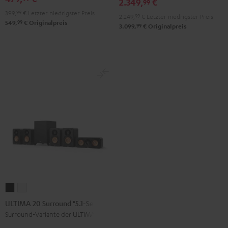
2.349,
€
99
für
für
Schwarz
399,
99
€
Letzter niedrigster Preis
2.249,
99
€
Letzter niedrigster Preis
Dolby
Dolby
99
549,
€
Originalpreis
99
3.099,
€
Originalpreis
Atmos
Atmos
Schwarz
Weiß
ULTIMA
ULTIMA
20
20
ULTIMA 20 Surround "5.1-Set"
Surround
Surround
Surround-Variante der ULTIMA 20
"5.1-
"5.1-