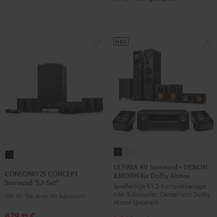
Schwarz
Set"
Set"
Schwarz
Weiß
/
NEU
Schwarz
ULTIMA
ULTIMA
CONSONO
40
40
ULTIMA 40 Surround + DENON
25
CONSONO 25 CONCEPT
X3800H für Dolby Atmos
Surround
Surround
CONCEPT
Surround "5.1-Set"
Spielfertige 5.1.2-Komplettanlage
+
+
Surround
inkl. Subwoofer, Center und Dolby
Mit AV-Receiver im Subwoofer
DENON
DENON
"5.1-
Atmos Speakern
X3800H
X3800H
Set"
479,
€
99