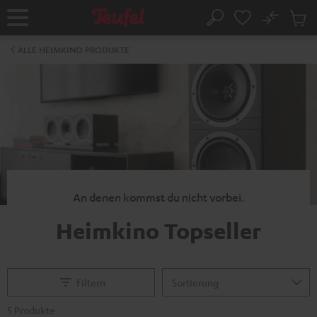
ZUM
NHALT
No
Abs
Startseite
Suche
RINGEN
Artike
im
ALLE HEIMKINO PRODUKTE
Waren
An denen kommst du nicht vorbei.
Heimkino Topseller
Filtern
5 Produkte