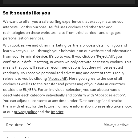
m
HEIMKINO
e
So it sounds like you
Unternehmen
l
We want to offer you a safe surfing experience that exactly matches your
HEIMKINO-KOMPLETTANLAGEN
interests. For this purpose, Teufel uses cookies and other tracking
SUPPORT
d
Teufel Onlineshops
technologies on these websites - also from third parties - and engages
personalization services.
SOUNDBARS
u
KARRIERE
DEUTSCHLAND
With cookies, we and other marketing partners process data from you and
n
learn what you like - through your behaviour on our website and information
STEREO
PRESSE & MARKETING
from your terminal device. It's up to you: If you click on
"Reject All"
, you
g
confirm our default setting, in which we only activate necessary cookies. This
ÖSTERREICH
SMART HOME
means that you will receive recommendations, but they will be selected
GESCHÄFTSKUNDEN
randomly. You receive personalized advertising and content that is really
relevant to you by clicking
"Accept All"
. Here you agree to the use of all
SCHWEIZ
BLUETOOTH-LAUTSPRECHER
PARTNERPROGRAMM
cookies as well as to the transfer and processing of your data in countries
outside the EU/EEA. For an individual selection, you can also activate or
KOPFHÖRER
deactivate each category individually and confirm with
"Accept selection"
.
NIEDERLANDE
BLOG
You can adjust all consents at any time under "Data settings" and revoke
BLUETOOTH-KOPFHÖRER
them with effect for the future. For more information, please also take a look
NEWSLETTER
at our
privacy policy
and the
imprint
.
BELGIEN
STEREOANLAGEN
STORES
Required
Always active
FRANKREICH
LAUTSPRECHER
DEINE VORTEILE BEI TEUFEL