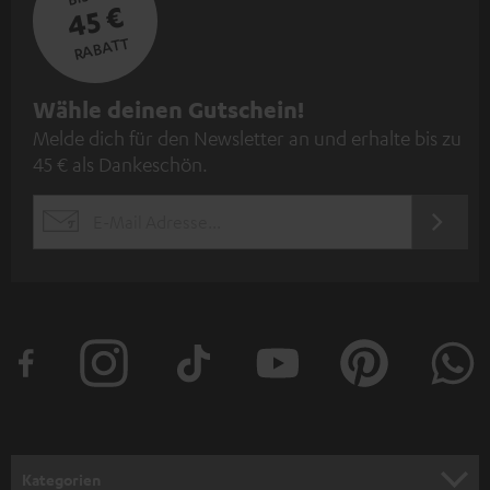
45 €
RABATT
N
Wähle deinen Gutschein!
Melde dich für den Newsletter an und erhalte bis zu
e
45 € als Dankeschön.
w
s
JETZT
EMAIL
l
ANME
WIDGET
e
t
t
e
r
a
n
Kategorien