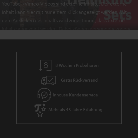
YouTube-/Vimeo-Videos sind externe Inhalte. Der externe
Inhalt kann hier mit nur einem Klick angezeigt werden. Mit
dem Anklicken des Inhalts wird zugestimmt, dass externe
Inhalte angezeigt werden. Dabei können personenbezogene
Daten an Drittplattformen übermittelt werden.
Weitere
Informationen sind in der Datenschutzerklärung unter I zu
finden
.
8 Wochen Probehören
Gratis Rückversand
Inhouse Kundenservice
Mehr als 45 Jahre Erfahrung