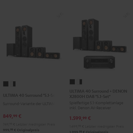
ULTIMA
ULTIMA
ULTIMA
ULTIMA
40
40
ULTIMA 40 Surround + DENON
40
40
ULTIMA 40 Surround "5.1-Set"
X2800H DAB "5.1-Set"
Surround
Surround
Surround
Surround
Spielfertige 5.1-Komplettanlage
+
+
Surround-Variante der ULTIMA 40
"5.1-
"5.1-
inkl. Denon AV-Receiver
DENON
DENON
Set"
Set"
849,
€
99
1.599,
€
X2800H
X2800H
99
Schwarz
Weiß
749,
99
€
Letzter niedrigster Preis
DAB
DAB
1.499,
99
€
Letzter niedrigster Preis
/
99
999,
€
Originalpreis
"5.1-
"5.1-
99
1.999,
€
Originalpreis