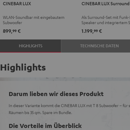
CINEBAR LUX
CINEBAR LUX Surround 
LUX
LUX
LUX
LUX
Schwarz
Weiß
Surround
Surround
WLAN-Soundbar mit eingebautem
Als Surround-Set mit Funk-
"5.0-
"5.0-
Subwoofer
Speaker und integriertem 
Set"
Set"
899,
€
1.199,
€
99
99
Schwarz
Weiß
HIGHLIGHTS
TECHNISCHE DATEN
Highlights
Darum lieben wir dieses Produkt
In dieser Variante kommt die CINEBAR LUX mit T 8 Subwoofer – für 
Räumen bis 35 qm. Spare im Bundle.
Die Vorteile im Überblick