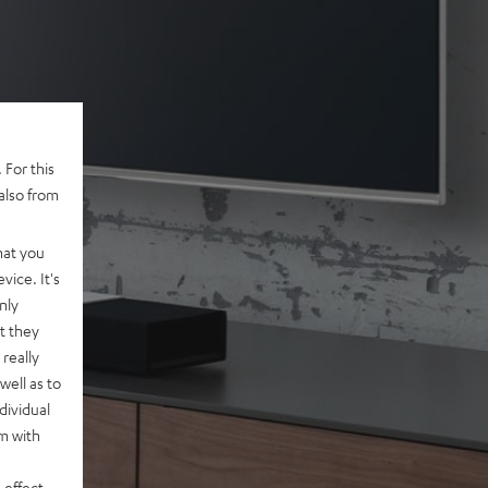
 For this
also from
hat you
vice. It's
nly
t they
really
well as to
dividual
rm with
 effect