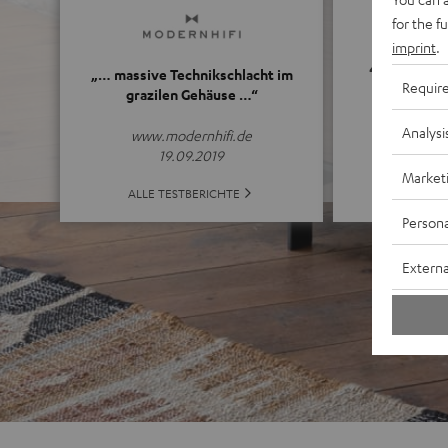
for the f
imprint
.
4.7
„… massive Technikschlacht im
Requir
grazilen Gehäuse …“
(4.7 von 5 b
Analysi
www.modernhifi.de
19.09.2019
Market
ALLE B
ALLE TESTBERICHTE
Persona
Externa