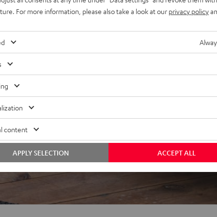
uture. For more information, please also take a look at our
privacy policy
an
ed
Alway
ei 84 Bewertungen)
s
ing
EWERTUNGEN
lization
l content
APPLY SELECTION
ACCEPT ALL