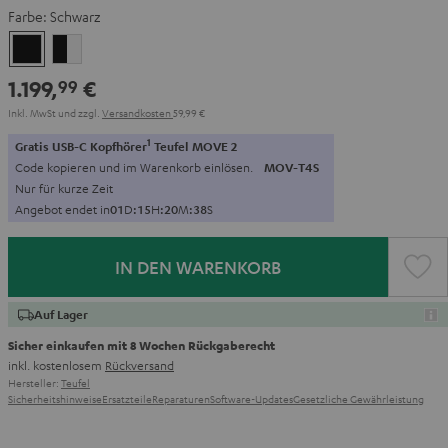
Farbe:
Schwarz
Schwarz
Schwarz
/
1.199,
€
99
Weiß
Inkl. MwSt
und zzgl.
Versandkosten
59,99 €
1
Gratis USB-C Kopfhörer
Teufel MOVE 2
Code kopieren und im Warenkorb einlösen.
MOV-T4S
Nur für kurze Zeit
Angebot endet in
0
1
D
:
1
5
H
:
2
0
M
:
3
7
S
IN DEN WARENKORB
Auf Lager
Sicher einkaufen mit 8 Wochen Rückgaberecht
inkl. kostenlosem
Rückversand
Hersteller:
Teufel
Sicherheitshinweise
Ersatzteile
Reparaturen
Software-Updates
Gesetzliche Gewährleistung