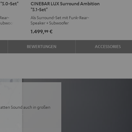
"5.0-Set"
CINEBAR LUX Surround Ambition
LUX
LUX
"5.1-Set"
Surround
Surround
Rear-
Als Surround-Set mit Funk-Rear-
Ambition
Ambition
Subwoofer
Speaker + Subwoofer
"5.1-
"5.1-
1.499,
€
99
Set"
Set"
Schwarz
Weiß
BEWERTUNGEN
ACCESSORIES
satten Sound auch in großen