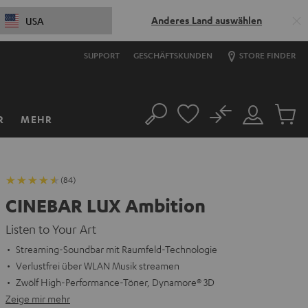
Anderes Land auswählen
USA
SUPPORT
GESCHÄFTSKUNDEN
STORE FINDER
No
R
MEHR
Suche
Mein
Artikel
Konto
im
Warenk
(84)
CINEBAR LUX Ambition
Listen to Your Art
Streaming-Soundbar mit Raumfeld-Technologie
Verlustfrei über WLAN Musik streamen
Zwölf High-Performance-Töner, Dynamore® 3D
Zeige mir mehr