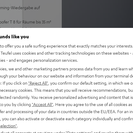
Gaming-Wiedergabe auf
fer T 8 für Räume bis 35 m²
r beste Hörerlebnisse
el
ounds like you
iring-Speaker für
o offer you a safe surfing experience that exactly matches your interests.
 bestmögliche
Teufel uses cookies and other tracking technologies on these websites - 
ties - and engages personalization services.
gie (verlustfrei, High
kies, we and other marketing partners process data from you and learn w
potify Free)
rough your behaviour on our website and information from your terminal de
für Ein-Kabel-Anschluss am
: If you click on
"Reject All"
, you confirm our default setting, in which we o
 necessary cookies. This means that you will receive recommendations, bu
assungen, Nachtmodus
elected randomly. You receive personalized advertising and content that is 
to you by clicking
"Accept All"
. Here you agree to the use of all cookies as 
Serie oder der Teufel Home
fer and processing of your data in countries outside the EU/EEA. For an in
, you can also activate or deactivate each category individually and confi
selection"
.
djust all consents at any time under "Data settings" and revoke them with