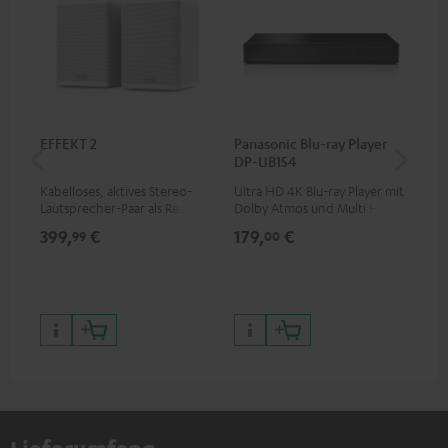
EFFEKT 2
Panasonic Blu-ray Player
Hi
DP-UB154
mit
Kabelloses, aktives Stereo-
Ultra HD 4K Blu-ray Player mit
Hig
Lautsprecher-Paar als Rear-
Dolby Atmos und Multi HDR-
unt
Speaker-Erweiterungsset für
Unterstützung inklusive
wie
399,
€
179,
€
16
99
00
geeignete Teufel Systeme
HDR10+ für eine überragende
Bildqualität mit lebensechten
Kontrasten und Farben
Lieferumfang