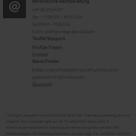
i
l
K
Persönliche Kaufberatung
t
o
a
o
+49 30 217 84 217
i
Mo – Fr 08:00 – 19:00 Uhr
-
d
n
o
Sa 09:00 – 17:30 Uhr
L
e
t
n
Sonn- und Feiertage geschlossen
e
n
a
e
Teufel Support
x
k
n
Häufige Fragen
i
Kontakt
t
z
Store Finder
k
d
u
Erlebe unsere Produkte hautnah und lass dich
o
a
r
persönlich im Store beraten.
n
t
G
Übersicht
e
a
n
r
a
1
Gültig bis längstens zum 15.08.2026 23:59 Uhr.
Eine Barauszahlung ist nicht
n
möglich. Der Gutschein gilt nur für Privatkunden. Kann nicht in
Kombination mit anderen Aktionsgutscheinen eingelöst werden. Der
t
Weiterverkauf von Aktionsgutscheinen ist untersagt. Der Gutschein verliert