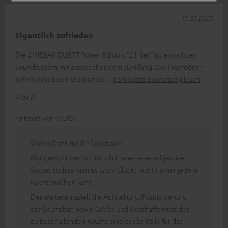
11.01.2025
Eigentlich zufrieden
Die CINEBAR DUETT Power Edition “2.1-Set” ist ein solides
Soundsystem mit ansprechendem 3D-Klang. Die Hochtöner
liefern eine beeindruckende
Komplette Bewertung lesen
Max R.
Antwort von Teufel:
Vielen Dank für Ihr Feedback!
Klangempfinden ist natürlich eher eine subjektive
Sache, sodass man es (zum Glück) nicht immer jedem
Recht machen kann.
Des weiteren spielt die Aufstellung/Positionierung
der Soundbar, sowie Größe und Beschaffenheit des
zu beschallenden Raums eine große Rolle für das