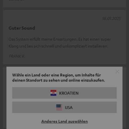
18.01.2025
Guter Sound
Das System erfüllt meine Erwartungen. Es hat einen super
Klang und lies sich schnell und unkompliziert installieren.
FRANK R.
Wähle ein Land oder eine Region, um Inhalte für
16.01.2025
deinen Standort zu sehen und online einzukaufen.
CINEBAR DUETT Power Edition "2.1-Set"
KROATIEN
Ich kann für dieses Produkt nur 5 Sterne vergeben:
Telefonische Beratung, Bestellvorgang, Kundenkonto, super
USA
schneller Versand mit hervorra
Komplette Bewertung lesen
Kurt S.
Anderes Land auswählen