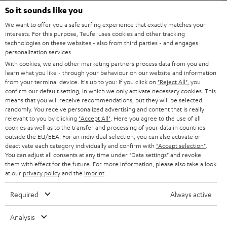
l
So it sounds like you
HEIMKINO-KOMPLETTANLAGEN
SUPPORT
d
Teufel Onlineshops
We want to offer you a safe surfing experience that exactly matches your
interests. For this purpose, Teufel uses cookies and other tracking
SOUNDBARS
u
KARRIERE
technologies on these websites - also from third parties - and engages
DEUTSCHLAND
personalization services.
n
STEREO
With cookies, we and other marketing partners process data from you and
PRESSE & MARKETING
g
learn what you like - through your behaviour on our website and information
ÖSTERREICH
SMART HOME
from your terminal device. It's up to you: If you click on
"Reject All"
, you
GESCHÄFTSKUNDEN
confirm our default setting, in which we only activate necessary cookies. This
means that you will receive recommendations, but they will be selected
SCHWEIZ
BLUETOOTH-LAUTSPRECHER
PARTNERPROGRAMM
randomly. You receive personalized advertising and content that is really
relevant to you by clicking
"Accept All"
. Here you agree to the use of all
KOPFHÖRER
cookies as well as to the transfer and processing of your data in countries
NIEDERLANDE
BLOG
outside the EU/EEA. For an individual selection, you can also activate or
deactivate each category individually and confirm with
"Accept selection"
.
BLUETOOTH-KOPFHÖRER
NEWSLETTER
You can adjust all consents at any time under "Data settings" and revoke
BELGIEN
them with effect for the future. For more information, please also take a look
STEREOANLAGEN
at our
privacy policy
and the
imprint
.
STORES
FRANKREICH
LAUTSPRECHER
Required
Always active
DEINE VORTEILE BEI TEUFEL
POLEN
ULTIMA-SERIE
Analysis
TEUFEL STORY