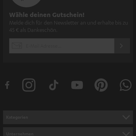
N
Wähle deinen Gutschein!
Melde dich für den Newsletter an und erhalte bis zu
e
45 € als Dankeschön.
w
s
JETZT
EMAIL
l
ANME
WIDGET
e
t
t
e
r
a
n
Kategorien
m
HEIMKINO
e
Unternehmen