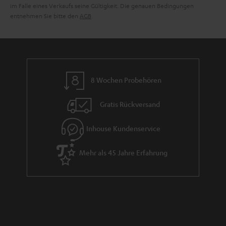
i
im Falle eines Verkaufs seine Gültigkeit. Die genauen Bedingungen
entnehmen Sie bitte den
AGB
.
e
8 Wochen Probehören
Gratis Rückversand
Inhouse Kundenservice
Mehr als 45 Jahre Erfahrung