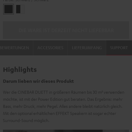
Schwarz
Schwarz
/
/
Schwarz
Weiß
DIE WARE IST DERZEIT NICHT LIEFERBAR
BEWERTUNGEN
ACCESSORIES
LIEFERUMFANG
SUPPORT
Highlights
Darum lieben wir dieses Produkt
Wer die CINEBAR DUETT in größeren Räumen bis 30 m² verwenden
möchte, ist mit der Power Edition gut beraten. Das Ergebnis: mehr
Bass, mehr Druck, mehr Pegel. Alles andere bleibt natürlich gleich.
Mit den optional erhältlichen EFFEKT Speakern ist sogar echter
Surround-Sound möglich.