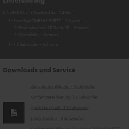
CINEBAR DUETT Power Edition "2.1-Set"
1 × Soundbar CINEBAR DUETT – Schwarz
1 × Fernbedienung CB Duett RC – Schwarz
1 × Stromkabel – Schwarz
1 × T 8 Subwoofer – Schwarz
Downloads und Service
D
Bedienungsanleitung: T 8 Subwoofer
o
Konformitätserklärung: T 8 Subwoofer
k
Quick Start Guide: T 8 Subwoofer
u
Safety Booklet: T 8 Subwoofer
m
Konformitätserklärung: Soundbar CINEBAR DUETT