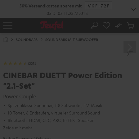
ZUM
50% Versandkosten sparen mit
VKF-72F
NHALT
RINGEN
05
D
:
05
H
:
23
M
:
00
S
No
Abs
Startseite
Suche
Artike
im
SOUNDBARS
SOUNDBARS MIT SUBWOOFER
Waren
(223)
CINEBAR DUETT Power Edition
"2.1-Set"
Power Couple
Spitzenklasse Soundbar, T 8 Subwoofer, TV, Musik
10 Töner, 6 Endstufen, virtueller Surround Sound
Bluetooth, HDMI, CEC, ARC, EFFEKT Speaker
Zeige mir mehr
Farbe:
Schwarz / Schwarz