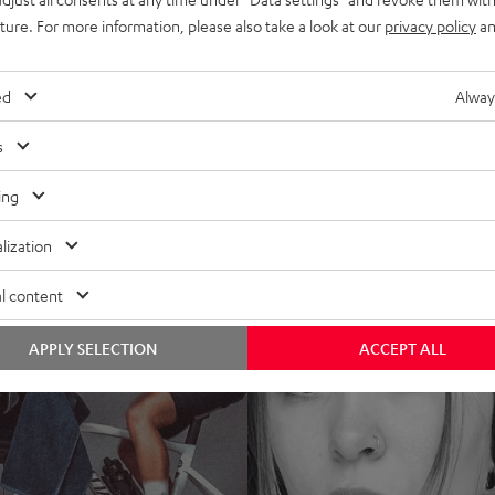
uture. For more information, please also take a look at our
privacy policy
an
ed
Alway
s
ing
lization
l content
APPLY SELECTION
ACCEPT ALL