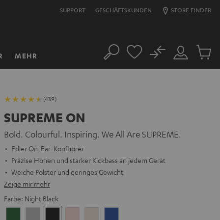
SUPPORT
GESCHÄFTSKUNDEN
STORE FINDER
No
R
MEHR
Suche
Mein
Artikel
Konto
im
Warenk
(439)
SUPREME ON
Bold. Colourful. Inspiring. We All Are SUPREME.
Edler On-Ear-Kopfhörer
Präzise Höhen und starker Kickbass an jedem Gerät
Weiche Polster und geringes Gewicht
Zeige mir mehr
Farbe:
Night Black
Ivy
Moon
Night
Pale
Sand
Space