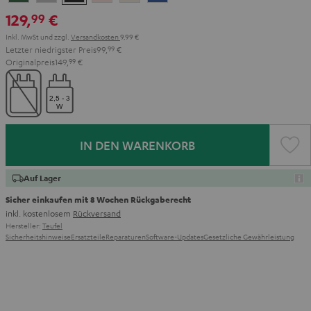
Green
Gray
Black
Gold
White
Blue
129,
€
99
Inkl. MwSt
und zzgl.
Versandkosten
9,99 €
Letzter niedrigster Preis
99,
99
€
Originalpreis
149,
99
€
IN DEN WARENKORB
Auf Lager
Sicher einkaufen mit 8 Wochen Rückgaberecht
inkl. kostenlosem
Rückversand
Hersteller:
Teufel
Sicherheitshinweise
Ersatzteile
Reparaturen
Software-Updates
Gesetzliche Gewährleistung