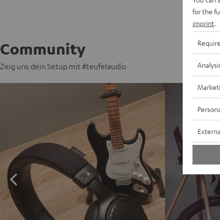
for the f
imprint
.
Requir
Community
Analysi
Zeig uns dein Setup mit #teufelaudio
Market
Persona
Externa