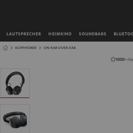
ZUM
NHALT
RINGEN
LAUTSPRECHER
HEIMKINO
SOUNDBARS
BLUETO
Startseite
KOPFHÖRER
ON-EAR OVER-EAR
1000+
Mal