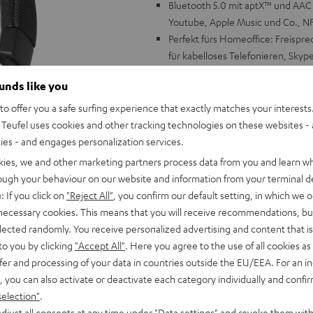
Bluetooth 5.0 mit aptX™ und AAC 
Youtube, Apple Music und Co., NFC
Perfekt fürs Homeoffice: Freisp
für kabelloses Telefonieren, Skyp
ShareMe-Funktion: zwei Kopfhöre
ounds like you
Kopfhörer mit zwei Geräten verb
Laufzeiten von bis zu 30 Stunden, 
o offer you a safe surfing experience that exactly matches your interests.
Musiksteuerung, On-Ear-Detection:
Teufel uses cookies and other tracking technologies on these websites - 
abnehmen
ties - and engages personalization services.
Linear-HD-Treiber mit Neodym-Ma
kies, we and other marketing partners process data from you and learn w
und weitere Einstellungen über T
rough your behaviour on our website and information from your terminal de
Stabiler, faltbarer Kopfbügel aus
: If you click on
"Reject All"
, you confirm our default setting, in which we o
geringes Gewicht für lange Hörses
 necessary cookies. This means that you will receive recommendations, bu
Auch per Kabel anschließbar, Kabe
elected randomly. You receive personalized advertising and content that is 
Transporttasche, Schnellladefunk
to you by clicking
"Accept All"
. Here you agree to the use of all cookies as 
fer and processing of your data in countries outside the EU/EEA. For an in
, you can also activate or deactivate each category individually and confi
selection"
.
djust all consents at any time under "Data settings" and revoke them with