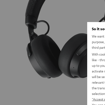
So it s
We want t
purpose, 
third par
With coo
like - th
up to you
activate
will be s
relevant 
the trans
selection
"Accept 
You can a