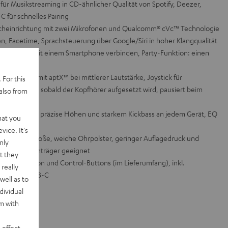
für Musikstreaming in CD-ähnlicher Qualität von Spotify, Deezer,
 für schnelles Pairing
recheinrichtung mit zwei Mikrofonen und Qualcomm® cVc™ Technologie
en, Facetime, Sprachsteuerung über Google/Siri in hoher Klangqualität
r kabellos mit einem Smartphone verbinden, Party-Funktion: einen
inden
25 Stunden mit aptX™ bei mittlerer Lautstärke, Joystick für
 For this
 spielt los, sobald der Kopfhörer aufgesetzt wird, pausiert beim
also from
gneten für präzise Höhen und starkem Kickbass an jedem Gerät, EQ
hat you
eufel Go App
vice. It's
 Federstahl, große, weiche Ohrpolster, geringer Auflagedruck und
nly
sions, Brillenträger geeignet
t they
l mit Mikrofon und Control-Buttons (im Lieferumfang), inkl.
really
tion über USB-C
well as to
dividual
rm with
 effect