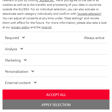
relevant to you by clicking
"Accept All"
. Here you agree to the use of all
Lautsprechern!! Hervorragender Empfang vieler DAB-Sender.
cookies as well as to the transfer and processing of your data in countries
outside the EU/EEA. For an individual selection, you can also activate or
USB funktioniert
Komplette Bewertung lesen
deactivate each category individually and confirm with
"Accept selection"
.
You can adjust all consents at any time under "Data settings" and revoke
JC S.
(automatisch übersetzt *)
them with effect for the future. For more information, please also take a look
at our
privacy policy
and the
imprint
.
02.06.2026
Required
Always active
Über
Analysis
Sehr schön und toller Klang Sehr zufrieden
Marketing
Willem V.
(automatisch übersetzt *)
Personalization
26.05.2026
External content
Sehr gute Anlage
ACCEPT ALL
Das Preis Leistungs Verhältnis ist sehr gut
Chat
APPLY SELECTION
Michael H.
starten