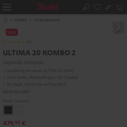
ZUM
NHALT
No
Abs
Startseite
Suche
RINGEN
Artike
im
STEREO
STEREOANLAGE
Waren
SALE
(79)
ULTIMA 20 KOMBO 2
Legendär kompakt
Spielfertig mit neuer ULTIMA 20 (Mk4)
DAB+ Radio, Bluetooth aptX, CD-Qualität
für Regal, Wand oder auf Standfuß
Zeige mir mehr
Farbe:
Schwarz
Schwarz
Weiß
479,
€
99