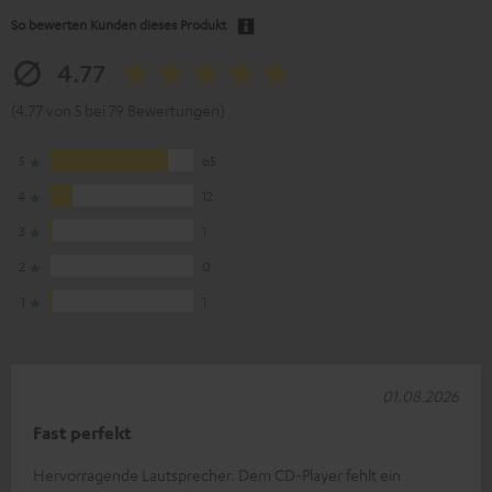
So bewerten Kunden dieses Produkt
4.77
(4.77 von 5 bei 79 Bewertungen)
5
65
4
12
3
1
2
0
1
1
01.08.2026
Fast perfekt
Hervorragende Lautsprecher. Dem CD-Player fehlt ein