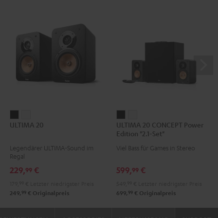
ULTIMA
ULTIMA
ULTIMA
ULTIMA
ULTIMA 20
ULTIMA 20 CONCEPT Power
20
20
20
20
Edition "2.1-Set"
Schwarz
Weiß
CONCEPT
CONCEPT
Legendärer ULTIMA-Sound im
Viel Bass für Games in Stereo
Power
Power
Regal
Edition
Edition
229,
€
599,
€
99
99
"2.1-
"2.1-
179,
99
€
Letzter niedrigster Preis
549,
99
€
Letzter niedrigster Preis
Set"
Set"
99
99
249,
€
Originalpreis
699,
€
Originalpreis
Schwarz
Weiß