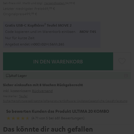
Set-Preis inkl. MwSt
und zzgl.
Versandkosten
34,99 €
Letzter niedrigster Preis
449,
99
€
Originalpreis
499,
99
€
1
Gratis USB-C Kopfhörer
Teufel MOVE 2
Code kopieren und im Warenkorb einlösen.
MOV-T4S
Nur für kurze Zeit
Angebot endet in
0
0
D
:
0
2
H
:
5
6
M
:
2
4
S
IN DEN WARENKORB
Auf Lager
Sicher einkaufen mit 8 Wochen Rückgaberecht
inkl. kostenlosem
Rückversand
Hersteller:
Teufel
Sicherheitshinweise
Ersatzteile
Reparaturen
Software-Updates
Gesetzliche Gewährleistung
So bewerten Kunden das Produkt ULTIMA 20 KOMBO
(4.71 von 5 bei 681 Bewertungen)
Das könnte dir auch gefallen