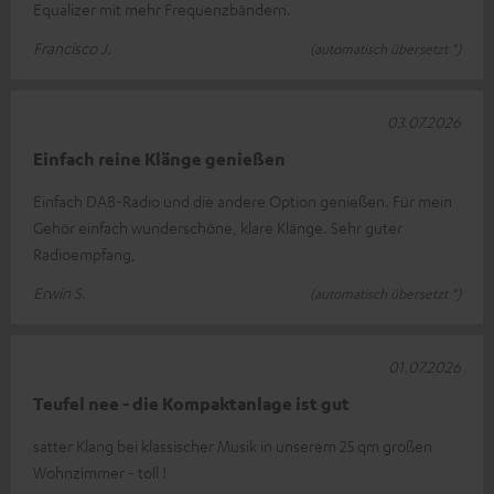
Equalizer mit mehr Frequenzbändern.
Francisco J.
(automatisch übersetzt *)
03.07.2026
Einfach reine Klänge genießen
Einfach DAB-Radio und die andere Option genießen. Für mein
Gehör einfach wunderschöne, klare Klänge. Sehr guter
Radioempfang,
Erwin S.
(automatisch übersetzt *)
01.07.2026
Teufel nee - die Kompaktanlage ist gut
satter Klang bei klassischer Musik in unserem 25 qm großen
Wohnzimmer - toll !