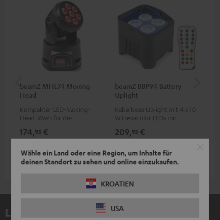
beamZ MHL74 Moving
beamZ BBP94 Battery
be
Head
Uplight
Bar
Kompakter LED-Moving-
Kabelloses Uplight mit 4 x 10
LED
Head-Wash für die
W Hexacolor LEDs mit
LED
professionelle Ausleuchtung
RGBWA-UV: grenzenlose
und
174,
€
209,
€
10
95
95
deiner Show
Farbvielfalt & Schwarzlicht
Wähle ein Land oder eine Region, um Inhalte für
deinen Standort zu sehen und online einzukaufen.
KROATIEN
USA
Lieferumfang