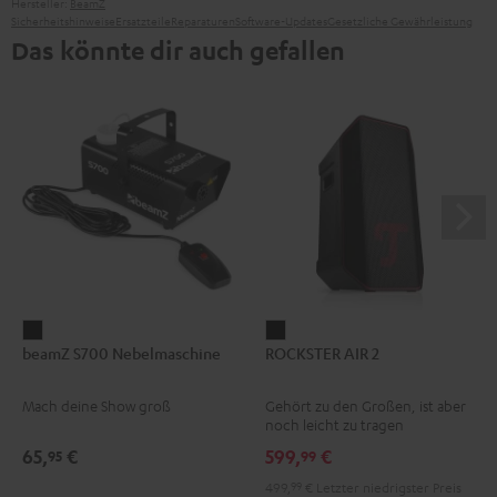
Hersteller:
BeamZ
Sicherheitshinweise
Ersatzteile
Reparaturen
Software-Updates
Gesetzliche Gewährleistung
Das könnte dir auch gefallen
beamZ
ROCKSTER
beamZ S700 Nebelmaschine
ROCKSTER AIR 2
S700
AIR
Nebelmaschine
2
Mach deine Show groß
Gehört zu den Großen, ist aber
Schwarz
Schwarz
noch leicht zu tragen
65,
€
599,
€
95
99
499,
99
€
Letzter niedrigster Preis