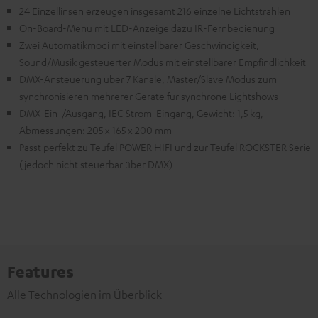
24 Einzellinsen erzeugen insgesamt 216 einzelne Lichtstrahlen
On-Board-Menü mit LED-Anzeige dazu IR-Fernbedienung
Zwei Automatikmodi mit einstellbarer Geschwindigkeit,
Sound/Musik gesteuerter Modus mit einstellbarer Empfindlichkeit
DMX-Ansteuerung über 7 Kanäle, Master/Slave Modus zum
synchronisieren mehrerer Geräte für synchrone Lightshows
DMX-Ein-/Ausgang, IEC Strom-Eingang, Gewicht: 1,5 kg,
Abmessungen: 205 x 165 x 200 mm
Passt perfekt zu Teufel POWER HIFI und zur Teufel ROCKSTER Serie
(jedoch nicht steuerbar über DMX)
Features
Alle Technologien im Überblick