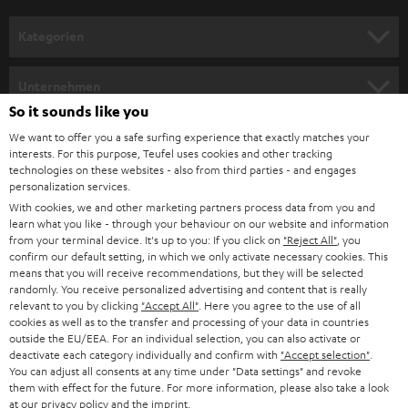
a
n
Kategorien
m
HEIMKINO
e
Unternehmen
l
So it sounds like you
HEIMKINO-KOMPLETTANLAGEN
SUPPORT
d
Teufel Onlineshops
We want to offer you a safe surfing experience that exactly matches your
interests. For this purpose, Teufel uses cookies and other tracking
SOUNDBARS
u
KARRIERE
technologies on these websites - also from third parties - and engages
DEUTSCHLAND
personalization services.
n
STEREO
With cookies, we and other marketing partners process data from you and
PRESSE & MARKETING
g
learn what you like - through your behaviour on our website and information
ÖSTERREICH
SMART HOME
from your terminal device. It's up to you: If you click on
"Reject All"
, you
GESCHÄFTSKUNDEN
confirm our default setting, in which we only activate necessary cookies. This
means that you will receive recommendations, but they will be selected
SCHWEIZ
BLUETOOTH-LAUTSPRECHER
PARTNERPROGRAMM
randomly. You receive personalized advertising and content that is really
relevant to you by clicking
"Accept All"
. Here you agree to the use of all
KOPFHÖRER
cookies as well as to the transfer and processing of your data in countries
NIEDERLANDE
BLOG
outside the EU/EEA. For an individual selection, you can also activate or
deactivate each category individually and confirm with
"Accept selection"
.
BLUETOOTH-KOPFHÖRER
NEWSLETTER
You can adjust all consents at any time under "Data settings" and revoke
BELGIEN
them with effect for the future. For more information, please also take a look
STEREOANLAGEN
at our
privacy policy
and the
imprint
.
STORES