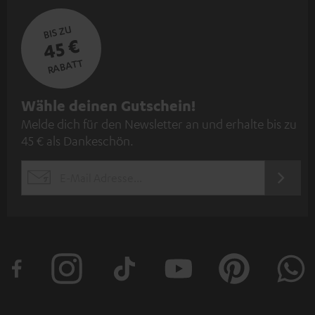
BIS ZU
45 €
RABATT
N
Wähle deinen Gutschein!
Melde dich für den Newsletter an und erhalte bis zu
e
45 € als Dankeschön.
w
s
JETZT
EMAIL
l
ANME
WIDGET
e
t
t
e
r