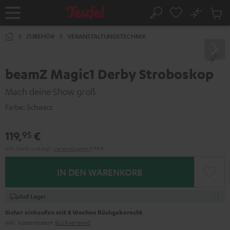
ZUM
NHALT
No
Abs
Startseite
Suche
RINGEN
Artike
im
ZUBEHÖR
VERANSTALTUNGSTECHNIK
Waren
beamZ Magic1 Derby Stroboskop
Mach deine Show groß
Farbe:
Schwarz
119,
€
95
Inkl. MwSt
und zzgl.
Versandkosten
9,99 €
IN DEN WARENKORB
Auf Lager
Sicher einkaufen mit 8 Wochen Rückgaberecht
inkl. kostenlosem
Rückversand