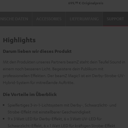
99
699,
€
Originalpreis
NISCHE DATEN
ACCESSORIES
LIEFERUMFANG
SUPPORT
Highlights
Darum lieben wir dieses Produkt
Mit den Produkten unseres Partners beamZ steht dein Teufel Sound in
einem noch besseren Licht. Begeistere dein Publikum mit
professionellen Effekten. Der beamZ Magic1 ist ein Derby-Strobe-UV-
Hybrid-System für mitreißende Auftritte.
Die Vorteile im Überblick
Spielfertiges 3-in-1-Lichtsystem mit Derby-, Schwarzlicht- und
Strobe-Effekt mit einstellbarer Geschwindigkeit
9 x 3 Watt LED für Derby-Effekt, 6 x 3 Watt UV-LED für
Schwarzlicht-Effekt, 6 x 1 Watt LED für kräftigen Strobe-Effekt