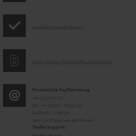
n
k
u
f
t
m
o
F
H
I
Gesetzliche Gewährleistung
r
A
e
n
m
Q
r
f
a
s
u
o
t
A
Audio-Lexikon: Fachbegriffe schnell erklärt
n
r
i
u
t
m
o
d
e
a
n
i
K
Persönliche Kaufberatung
r
t
e
o
o
+49 30 217 84 217
l
i
n
Mo – Fr 08:00 – 19:00 Uhr
-
n
a
o
z
Sa 09:00 – 17:30 Uhr
L
t
d
n
u
Sonn- und Feiertage geschlossen
e
a
e
e
Teufel Support
m
x
k
Häufige Fragen