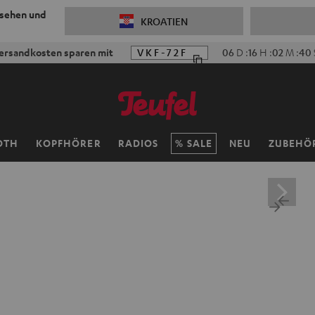
 sehen und
KROATIEN
ersandkosten sparen mit
VKF-72F
06
D
:
16
H
:
02
M
:
38
OTH
KOPFHÖRER
RADIOS
SALE
NEU
ZUBEHÖ