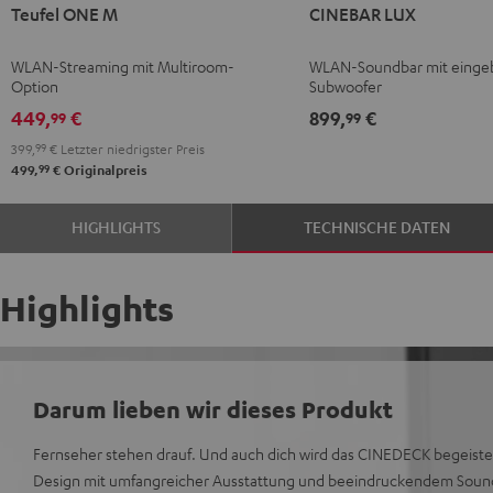
Teufel ONE M
CINEBAR LUX
ONE
ONE
LUX
LUX
M
M
Schwarz
Weiß
WLAN-Streaming mit Multiroom-
WLAN-Soundbar mit eing
Schwarz
Weiß
Option
Subwoofer
449,
€
899,
€
99
99
399,
99
€
Letzter niedrigster Preis
99
499,
€
Originalpreis
HIGHLIGHTS
TECHNISCHE DATEN
Highlights
Darum lieben wir dieses Produkt
Fernseher stehen drauf. Und auch dich wird das CINEDECK begeister
Design mit umfangreicher Ausstattung und beeindruckendem Sound