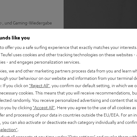
sik-, und Gaming-Wiedergabe
ounds like you
iche Sprachverständlichkeit
o offer you a safe surfing experience that exactly matches your interests.
isen Tiefbass, es muss kein
Teufel uses cookies and other tracking technologies on these websites - 
ties - and engages personalization services.
len Surround Sound
kies, we and other marketing partners process data from you and learn w
alität von Spotify, Youtube,
rough your behaviour on our website and information from your terminal de
: If you click on
"Reject All"
, you confirm our default setting, in which we o
für Ein-Kabel-Anschluss am
 necessary cookies. This means that you will receive recommendations, bu
elected randomly. You receive personalized advertising and content that is 
ale Surround-Sound-
to you by clicking
"Accept All"
. Here you agree to the use of all cookies as 
kompatibel)
fer and processing of your data in countries outside the EU/EEA. For an in
nweis: bitte beachte die
, you can also activate or deactivate each category individually and confi
selection"
.
djust all consents at any time under "Data settings" and revoke them with