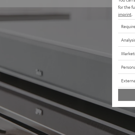
for the f
imprint
.
Requir
Analysi
Market
Persona
Externa