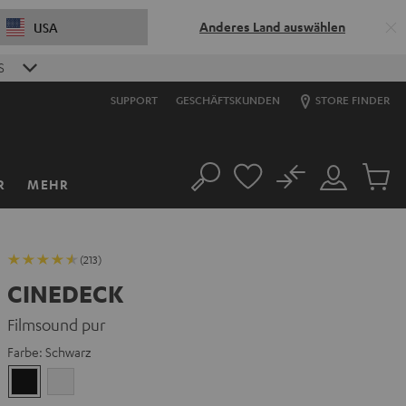
Anderes Land auswählen
USA
S
SUPPORT
GESCHÄFTSKUNDEN
STORE FINDER
No
R
MEHR
Suche
Mein
Artikel
Konto
im
Warenk
(213)
CINEDECK
Filmsound pur
Farbe:
Schwarz
Schwarz
Weiß