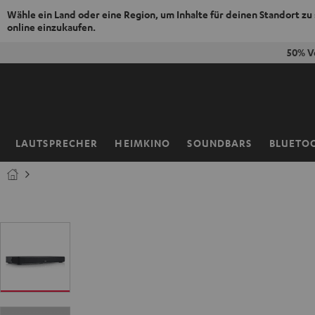
Wähle ein Land oder eine Region, um Inhalte für deinen Standort zu
online einzukaufen.
ZUM
50% V
NHALT
RINGEN
LAUTSPRECHER
HEIMKINO
SOUNDBARS
BLUETO
Startseite