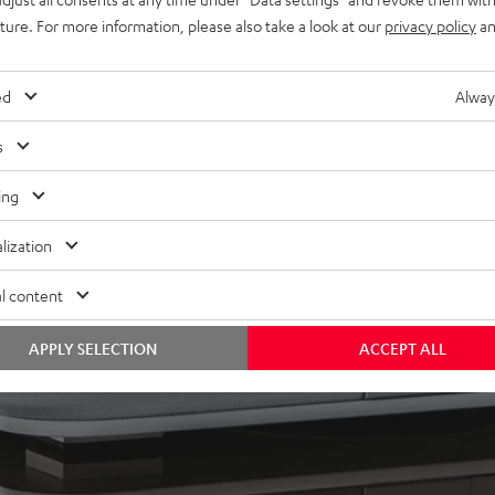
uture. For more information, please also take a look at our
privacy policy
an
ed
Alway
s
ing
lization
l content
APPLY SELECTION
ACCEPT ALL