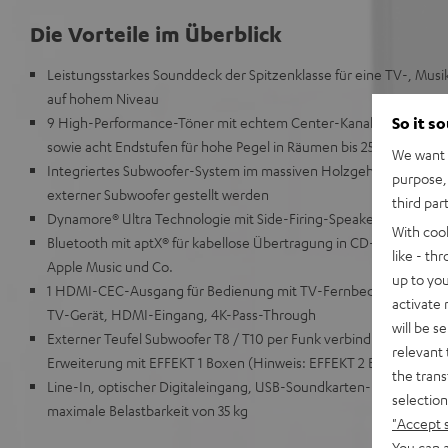
Die Vorteile im Überblick
Leistungsstarkes Sounddeck der Spitzenklasse für eine TV-, Mu
auf hohem Niveau
So it s
9 High-Performance-Töner mit echtem Center-Kanal für bestmögl
sowie acht Endstufen für hohe Pegel in Räumen bis 25 m²
We want t
Integriertes Subwoofer-System im massiven Holzgehäuse für präz
purpose, 
externer Subwoofer gestellt werden
third par
Dynamore® Ultra Technologie mit Side-Firing-Speaker für virtuel
With coo
Bluetooth mit aptX® für kabellose Übertragung in CD-ähnlicher Qu
like - th
Apple Music und Co.
up to you
1 HDMI-CEC-Ausgang für Bedienung mit TV-Fernbedienung, ARC 
activate
TV-Gerät, HDMI-Eingang, 4K-Pass-Through
will be s
Externer Teufel Subwoofer T8 / T10 per Funk verbindbar, option
relevant 
Erweiterung mit EFFEKT 1 Boxen (Hinweis: EFFEKT 2 Boxen nicht 
the trans
Line-In, optischer Digitaleingang, USB-Soundkarten-Funktion, Hi
selection
maximale Belastbarkeit von 35 kg
"Accept 
You can a