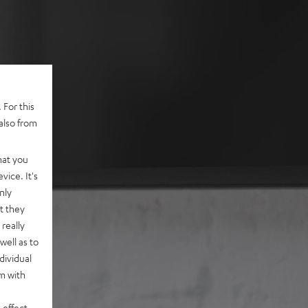
 For this
also from
hat you
vice. It's
nly
t they
really
well as to
dividual
rm with
 effect