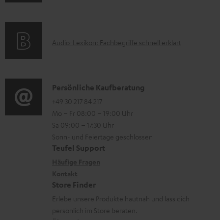
n
m
Q
r
f
a
s
u
o
t
n
A
Audio-Lexikon: Fachbegriffe schnell erklärt
r
i
t
u
m
o
e
d
a
n
r
i
K
Persönliche Kaufberatung
t
e
l
o
o
+49 30 217 84 217
i
n
Mo – Fr 08:00 – 19:00 Uhr
a
-
n
o
z
Sa 09:00 – 17:30 Uhr
d
L
t
n
u
Sonn- und Feiertage geschlossen
e
e
a
e
Teufel Support
m
n
x
k
n
Häufige Fragen
V
i
Kontakt
t
z
e
Store Finder
k
d
u
r
Erlebe unsere Produkte hautnah und lass dich
o
a
r
s
persönlich im Store beraten.