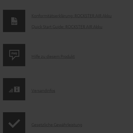
D
Konformitätserklärung: ROCKSTER AIR Akku
o
Quick Start Guide: ROCKSTER AIR Akku
k
u
m
P
Hilfe zu diesem Produkt
e
r
n
o
t
d
e
I
Versandinfos
u
z
n
k
u
f
t
m
o
F
H
I
Gesetzliche Gewährleistung
r
A
e