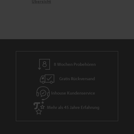
n
t
G
Übersicht
a
e
a
n
n
r
d
a
n
t
i
e
8 Wochen Probehören
Gratis Rückversand
Inhouse Kundenservice
Mehr als 45 Jahre Erfahrung