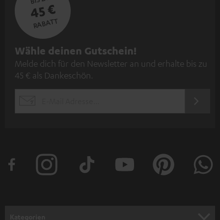
45 €
RABATT
N
Wähle deinen Gutschein!
Melde dich für den Newsletter an und erhalte bis zu
e
45 € als Dankeschön.
w
s
JETZT
EMAIL
l
ANME
WIDGET
e
t
t
e
r
a
n
Kategorien