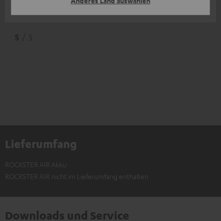
Anderes Land auswählen
Ernst W.
5
/ 5
Lieferumfang
ROCKSTER AIR Akku
ROCKSTER AIR nicht im Lieferumfang enthalten
Downloads und Service