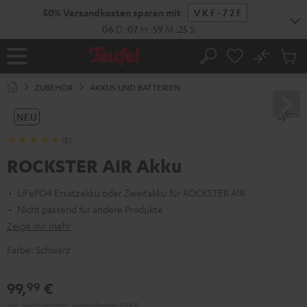
ZUM
50% Versandkosten sparen mit
VKF-72F
NHALT
RINGEN
06
D
:
07
H
:
59
M
:
25
S
No
Abs
Startseite
Suche
Artike
im
ZUBEHÖR
AKKUS UND BATTERIEN
Waren
NEU
(5)
ROCKSTER AIR Akku
LiFePO4 Ersatzakku oder Zweitakku für ROCKSTER AIR
Nicht passend für andere Produkte
Zeige mir mehr
Farbe:
Schwarz
99,
€
99
Inkl. MwSt
und zzgl.
Versandkosten
9,99 €