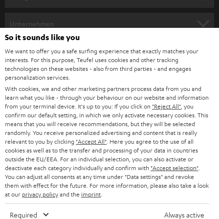
m
HEIMKINO
e
Unternehmen
l
So it sounds like you
HEIMKINO-KOMPLETTANLAGEN
SUPPORT
d
Teufel Onlineshops
We want to offer you a safe surfing experience that exactly matches your
interests. For this purpose, Teufel uses cookies and other tracking
SOUNDBARS
u
KARRIERE
technologies on these websites - also from third parties - and engages
DEUTSCHLAND
personalization services.
n
STEREO
With cookies, we and other marketing partners process data from you and
PRESSE & MARKETING
g
learn what you like - through your behaviour on our website and information
ÖSTERREICH
SMART HOME
from your terminal device. It's up to you: If you click on
"Reject All"
, you
GESCHÄFTSKUNDEN
confirm our default setting, in which we only activate necessary cookies. This
means that you will receive recommendations, but they will be selected
SCHWEIZ
BLUETOOTH-LAUTSPRECHER
PARTNERPROGRAMM
randomly. You receive personalized advertising and content that is really
relevant to you by clicking
"Accept All"
. Here you agree to the use of all
KOPFHÖRER
cookies as well as to the transfer and processing of your data in countries
NIEDERLANDE
BLOG
outside the EU/EEA. For an individual selection, you can also activate or
deactivate each category individually and confirm with
"Accept selection"
.
BLUETOOTH-KOPFHÖRER
NEWSLETTER
You can adjust all consents at any time under "Data settings" and revoke
BELGIEN
them with effect for the future. For more information, please also take a look
STEREOANLAGEN
at our
privacy policy
and the
imprint
.
STORES
FRANKREICH
LAUTSPRECHER
Required
Always active
DEINE VORTEILE BEI TEUFEL