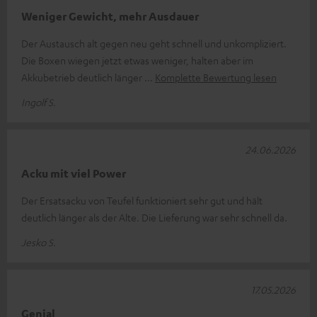
Weniger Gewicht, mehr Ausdauer
Der Austausch alt gegen neu geht schnell und unkompliziert.
Die Boxen wiegen jetzt etwas weniger, halten aber im
Akkubetrieb deutlich länger
Komplette Bewertung lesen
Ingolf S.
24.06.2026
Acku mit viel Power
Der Ersatsacku von Teufel funktioniert sehr gut und hält
deutlich länger als der Alte. Die Lieferung war sehr schnell da.
Jesko S.
17.05.2026
Genial