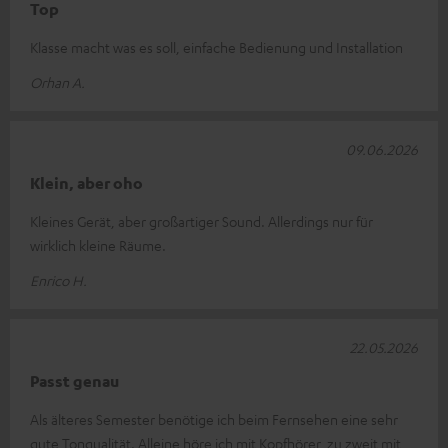
Top
Klasse macht was es soll, einfache Bedienung und Installation
Orhan A.
09.06.2026
Klein, aber oho
Kleines Gerät, aber großartiger Sound. Allerdings nur für
wirklich kleine Räume.
Enrico H.
22.05.2026
Passt genau
Als älteres Semester benötige ich beim Fernsehen eine sehr
gute Tonqualität. Alleine höre ich mit Kopfhörer, zu zweit mit