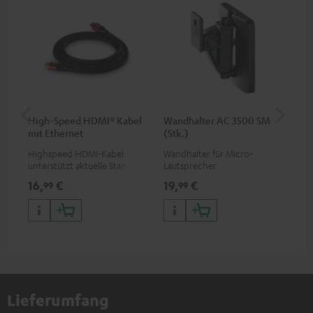
High-Speed HDMI® Kabel
Wandhalter AC 3500 SM
Ra
mit Ethernet
(Stk.)
Highspeed HDMI-Kabel
Wandhalter für Micro-
He
unterstützt aktuelle Standards
Lautsprecher
Key
wie z.B. 4K 50/60p und 4K 3D
rob
16,
€
19,
€
14
99
99
Ta
Lay
abn
Lieferumfang