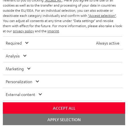
relevant to you by clicking
"Accept All"
. Here you agree to the use of all
cookies as well as to the transfer and processing of your data in countries
outside the EU/EEA. For an individual selection, you can also activate or
deactivate each category individually and confirm with
"Accept selection"
.
You can adjust all consents at any time under "Data settings" and revoke
them with effect for the future. For more information, please also take a look
BIS ZU
45 €
at our
privacy policy
and the
imprint
.
RABATT
Required
Always active
Analysis
N
Wähle deinen Gutschein!
Melde dich für den Newsletter an und erhalte bis zu
e
Marketing
45 € als Dankeschön.
w
Personalization
s
JETZT
EMAIL
l
ANME
External content
WIDGET
e
t
ACCEPT ALL
t
Chat
APPLY SELECTION
starten
e