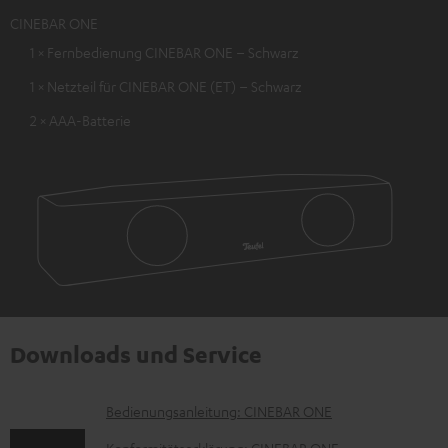
CINEBAR ONE
1 × Fernbedienung CINEBAR ONE – Schwarz
1 × Netzteil für CINEBAR ONE (ET) – Schwarz
2 × AAA-Batterie
Downloads und Service
D
Bedienungsanleitung: CINEBAR ONE
o
Konformitätserklärung: CINEBAR ONE