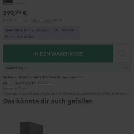
299,
€
99
Inkl. MwSt
und zzgl.
Versandkosten
24,99 €
1
Spare 50 % Versandkosten
mit:
VKF-72F
Nur für kurze Zeit
IN DEN WARENKORB
Auf Lager
Sicher einkaufen mit 8 Wochen Rückgaberecht
inkl. kostenlosem
Rückversand
Hersteller:
Teufel
Sicherheitshinweise
Ersatzteile
Reparaturen
Software-Updates
Gesetzliche Gewährleistung
Das könnte dir auch gefallen