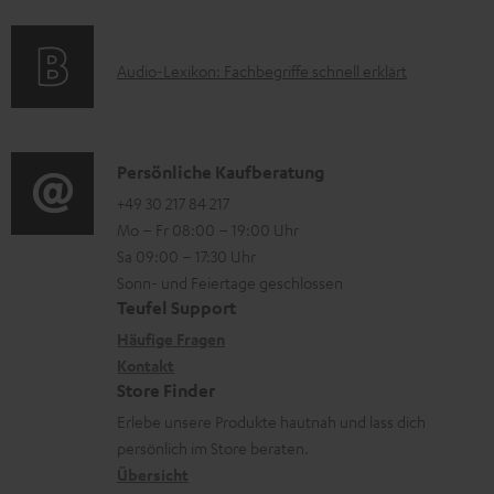
f
a
s
t
o
t
e
A
Audio-Lexikon: Fachbegriffe schnell erklärt
r
i
r
u
m
o
l
d
a
n
a
i
K
Persönliche Kaufberatung
t
e
d
o
o
+49 30 217 84 217
i
n
e
Mo – Fr 08:00 – 19:00 Uhr
-
n
o
z
n
Sa 09:00 – 17:30 Uhr
L
t
n
u
Sonn- und Feiertage geschlossen
e
a
e
Teufel Support
m
x
k
n
Häufige Fragen
V
i
Kontakt
t
z
e
Store Finder
k
d
u
r
Erlebe unsere Produkte hautnah und lass dich
o
a
r
s
persönlich im Store beraten.
n
t
G
Übersicht
a