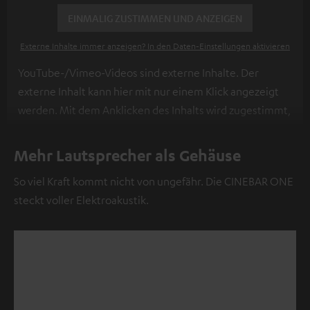
EINMALIG ZUSTIMMEN UND ANZEIGEN
Externe Inhalte immer anzeigen? In den Daten‑Einstellungen aktivieren
YouTube-/Vimeo-Videos sind externe Inhalte. Der
externe Inhalt kann hier mit nur einem Klick angezeigt
werden. Mit dem Anklicken des Inhalts wird zugestimmt,
dass externe Inhalte angezeigt werden. Dabei können
personenbezogene Daten an Drittplattformen
Mehr Lautsprecher als Gehäuse
übermittelt werden.
Weitere Informationen sind in der
So viel Kraft kommt nicht von ungefähr. Die CINEBAR ONE
Datenschutzerklärung unter I zu finden
.
steckt voller Elektroakustik.