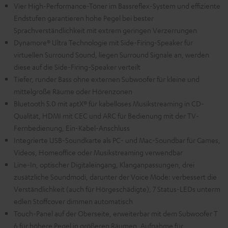
Vier High-Performance-Töner im Bassreflex-System und effiziente
Endstufen garantieren hohe Pegel bei bester
Sprachverständlichkeit mit extrem geringen Verzerrungen
Dynamore® Ultra Technologie mit Side-Firing-Speaker für
virtuellen Surround Sound, liegen Surround Signale an, werden
diese auf die Side-Firing-Speaker verteilt
Tiefer, runder Bass ohne externen Subwoofer für kleine und
mittelgroße Räume oder Hörenzonen
Bluetooth 5.0 mit aptX® für kabelloses Musikstreaming in CD-
Qualität, HDMI mit CEC und ARC für Bedienung mit der TV-
Fernbedienung, Ein-Kabel-Anschluss
Integrierte USB-Soundkarte als PC- und Mac-Soundbar für Games,
Videos, Homeoffice oder Musikstreaming verwendbar
Line-In, optischer Digitaleingang, Klanganpassungen, drei
zusätzliche Soundmodi, darunter der Voice Mode: verbessert die
Verständlichkeit (auch für Hörgeschädigte), 7 Status-LEDs unterm
edlen Stoffcover dimmen automatisch
Touch-Panel auf der Oberseite, erweiterbar mit dem Subwoofer T
6 für höhere Pegel in größeren Räumen, Aufnahme für