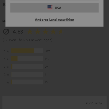
Bewertungen
USA
Anderes Land auswählen
So bewerten Kunden dieses Produkt
4.63
(4.63 von 5 bei 694 Bewertungen)
5
509
4
140
3
29
2
6
1
10
11.06.2026