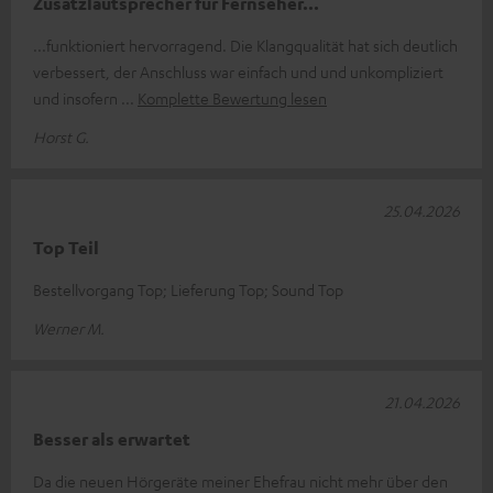
Zusatzlautsprecher für Fernseher...
...funktioniert hervorragend. Die Klangqualität hat sich deutlich
verbessert, der Anschluss war einfach und und unkompliziert
und insofern
Komplette Bewertung lesen
Horst G.
25.04.2026
Top Teil
Bestellvorgang Top; Lieferung Top; Sound Top
Werner M.
21.04.2026
Besser als erwartet
Da die neuen Hörgeräte meiner Ehefrau nicht mehr über den