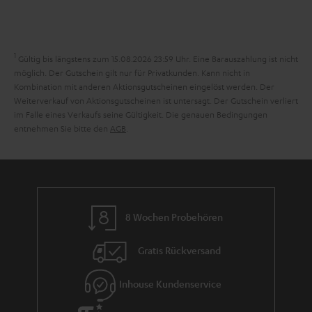
e
a
n
n
r
d
a
1
Gültig bis längstens zum 15.08.2026 23:59 Uhr.
Eine Barauszahlung ist nicht
n
möglich. Der Gutschein gilt nur für Privatkunden. Kann nicht in
Kombination mit anderen Aktionsgutscheinen eingelöst werden. Der
t
Weiterverkauf von Aktionsgutscheinen ist untersagt. Der Gutschein verliert
i
im Falle eines Verkaufs seine Gültigkeit. Die genauen Bedingungen
entnehmen Sie bitte den
AGB
.
e
8 Wochen Probehören
Gratis Rückversand
Inhouse Kundenservice