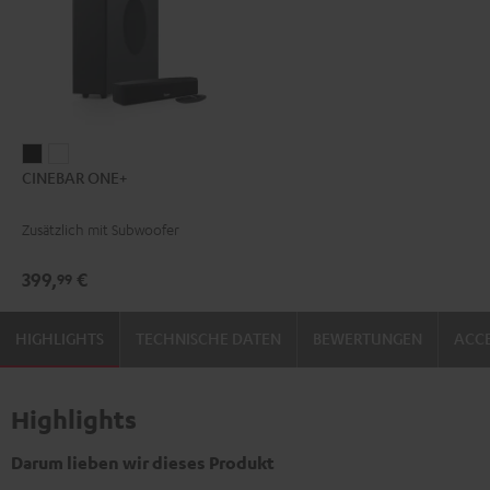
CINEBAR
CINEBAR
CINEBAR ONE+
ONE+
ONE+
Black
White
Zusätzlich mit Subwoofer
399,
€
99
HIGHLIGHTS
TECHNISCHE DATEN
BEWERTUNGEN
ACCE
Highlights
Darum lieben wir dieses Produkt