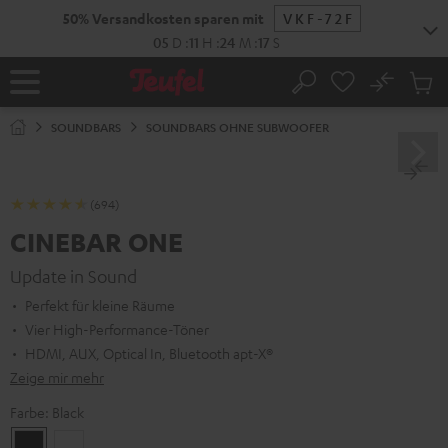
ZUM
50% Versandkosten sparen mit
VKF-72F
NHALT
RINGEN
05
D
:
11
H
:
24
M
:
16
S
No
Abs
Startseite
Suche
Artike
im
SOUNDBARS
SOUNDBARS OHNE SUBWOOFER
Waren
(694)
CINEBAR ONE
Update in Sound
Perfekt für kleine Räume
Vier High-Performance-Töner
HDMI, AUX, Optical In, Bluetooth apt-X®
Zeige mir mehr
Farbe:
Black
Black
White